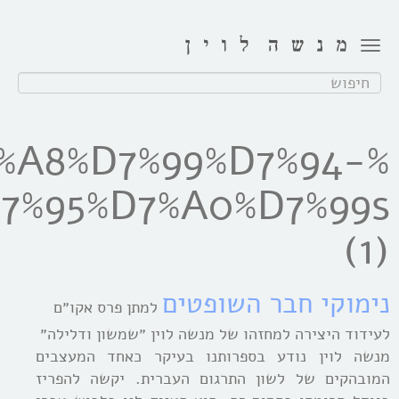
Toggle
navigation
חפש:
7%A8%D7%99%D7%94-
7%95%D7%A0%D7%99s
(1)
נימוקי חבר השופטים
למתן פרס אקו״ם
לעידוד היצירה למחזהו של מנשה לוין ״שמשון ודלילה״
מנשה לוין נודע בספרותנו בעיקר כאחד המעצבים
המובהקים של לשון התרגום העברית. יקשה להפריז