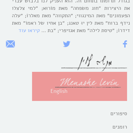
בגודל תרומתו בתחום זה. הוא העניק לנו בלבוש עברי
את היצירות ״חוג משפחה״ מאת מוֹרוּא; ״למי צלצלו
הפעמונים״ מאת המינגווי; ״התקווה״ מאת מאלרוֹ; ״עלה
נידף ברוח״ מאת לין יוּ טאנג; ״בן אחיו של ראמוֹ״ מאת
דידרוֹ; ״טיסת לילה״ מאת אגזיפרי; ״בת …
קיראו עוד
English
סיפורים
רומנים