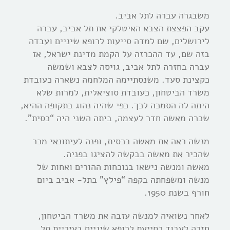
משבגרה עברה לתל אביב.
עקב הפצצת הצבא האיטלקי את תל אביב, עברה
לירושלים, שם למדה סייעות לרופא שיניים ועבדה
בזה שם, עד ההכרזה על הקמת מדינת ישראל, אז
עברה בחזרה לתל אביב, גויסה לצבא ושמשה
כקצינת סעד. משנסתיימה המלחמה נשארה כעובדת
משרד הביטחון, כעובדת סוציאלית, למרות שלא
היתה לה הסמכה לכך. כפי שהיה נהוג בתקופה ההיא,
שכרה מאשה חדר לעצמה, ביתה השני היה “כסית”.
מנשה ראה את מאשה בכסית, ופנה לעיתונאי מכר
שהכיר את מאשה בבקשה להציגו בפניה.
מאשה ומנשה נישאו בנוכחות ההורים ואחות של
מנשה ומשפחתה בקפה “פילץ” בתל- אביב ביום
חורף בשנת 1950.
לאחר נשואיה למנשה עזבה את משרד הביטחון,
חזרה לעבוד כסייעת לרופא שיניים בעיריית תל