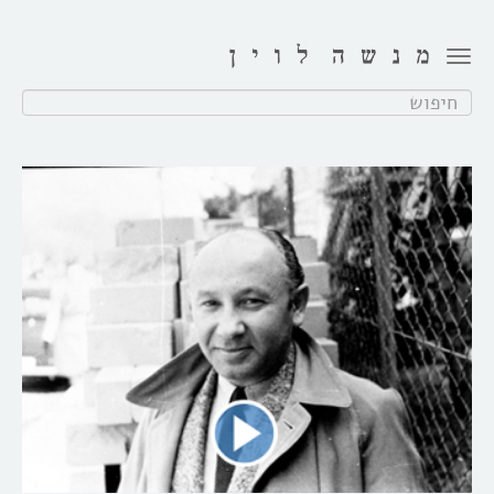
Toggle
navigation
חפש: