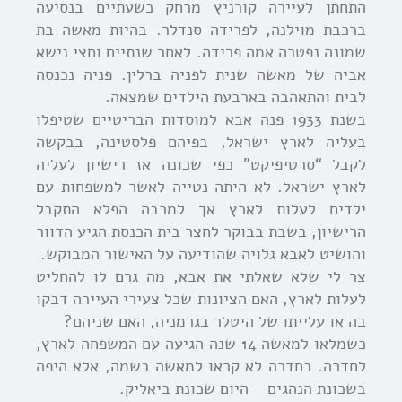
התחתן לעיירה קורניץ מרחק כשעתיים בנסיעה
ברכבת מוילנה, לפרידה סנדלר. בהיות מאשה בת
שמונה נפטרה אמה פרידה. לאחר שנתיים וחצי נישא
אביה של מאשה שנית לפניה ברלין. פניה נכנסה
לבית והתאהבה בארבעת הילדים שמצאה.
בשנת 1933 פנה אבא למוסדות הבריטיים שטיפלו
בעליה לארץ ישראל, בפיהם פלסטינה, בבקשה
לקבל “סרטיפיקט” כפי שכונה אז רישיון לעליה
לארץ ישראל. לא היתה נטייה לאשר למשפחות עם
ילדים לעלות לארץ אך למרבה הפלא התקבל
הרישיון, בשבת בבוקר לחצר בית הכנסת הגיע הדוור
והושיט לאבא גלויה שהודיעה על האישור המבוקש.
צר לי שלא שאלתי את אבא, מה גרם לו להחליט
לעלות לארץ, האם הציונות שכל צעירי העיירה דבקו
בה או עלייתו של היטלר בגרמניה, האם שניהם?
כשמלאו למאשה 14 שנה הגיעה עם המשפחה לארץ,
לחדרה. בחדרה לא קראו למאשה בשמה, אלא היפה
בשכונת הנהגים – היום שכונת ביאליק.