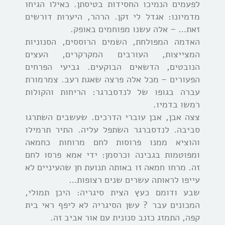
לפעמים הנמיכו החסידות בטיסתן. כאילו הגיחו
מדמיונו: אגדל לי זקן. הרהר, היערות דורשים
זאת… – אלה עשנו מפוחמים באופק.
האדמה המפולחת, השמים הרוססים, הסנוניות
המצייצות, העורבים המקרקרים, העצים
הנובטים, הדשאים הבוקעים. גביעי הפרחים
הפעורים – מכל אלה פרצה שאגת רעב. צמרמורת
עברה בגופו של לנדסברגר: הריחות והקולות
רמשו בדמיו.
צצה אבן, אבן עוברי הדרכים. שעשבים השתרגו
סביבה. לנדסברגר השתפל עליה. התיר תרמילו
והוציא ממנו פרוסות לחם מרוחות כחמאה
ומפוטמות בגבינה וכרסמן: ידי אמא פרסו לחם
זה. מרחו חמאה זו באותה תנועת חן שהעיניים לא
עייפו לראותה עשרים שנים רצופות…
שבע ודומם כעץ הצית סיגריה: היכן תמולי,
המכונים עבר ? עשן הסיגריה לא ליפף ראי בית
קפה, התמזג כזנב סנונית עם אור אביב זה.