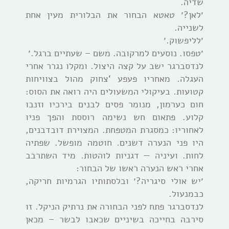
שדיה.
׳לאן?׳ טאטא הבחור את הבלורית מעין אחת
לשנייה.
׳לליפשוק.׳
׳טפסו. נוסעים למרקובה. משם – שעתיים ברגל.׳
לנדסברגר ישב על קצה היצול. ומקלו נגרר אחרי
העגלה. מאחריו פעפע ‘צחוק מהול בצוויחות
קטועות. בעיקולי המשעולים היה רואה את הסוס:
חום כערמון, מנומר פסים לבנים בירכיו וזנבו
קלוע. פתאום חש נשימה רוססת והפך פניו
לאחוריו: כמסגרת המטפחת. המצוירת דובדבנים,
היו פני הנערה דשנים. חוטמה מופשל. שפתיה
לחות. ועיניה — דגניות לוהטות. מיד השתרבב
אחרי ראש הנערה ראשו של הבחור:
׳יש אולי סיגריה?׳ ובלסתותיו הגרמיות חריקה,
כבמנעול.
לנדסברגר פתח לפני הבחורה את נרתיק הניקל. זו
סירבה בחייכה בשיניים שכאבו לבשר – מכאן