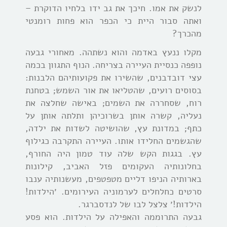
לנשק את אמו. חיכך את גב ידו בלחיו הדוקרת –
ואתה סבור היית כי הכפר הוא פחות רומנטי
מהכרך?
מקלו ננעץ באדמה והוא נשתהה. מאחורי גבעה
נופפה כנסיית העיירה בצריחה. הנוף התגוון בכמה
עצי דובדבנים, שהשירו את פקועותיהם הלבנות:
בסוסים רועים, שהטליאו את אור השמש; בטחנת
רוח, שסחררה את השמים; באישה שחלצה את
נעליה, קשרה אותן בשרוכיהן ותלתה אותן על
כתף; במדונת עץ, שהושיטה לשדות את ילדה,
שהגשמים החלידו אותו. העיירה התקרבה כגילוף
עץ. בגגות הקש שלה עוד טמון היה החורף,
בחלונותיה העקומים פזל האביב, קילונות
בארותיה הניפו דליים מטפטפים, מעשנותיה ענבו
סרטים כחלחלים לערמוניה העירומים. ׳הילדות!
הילדות!׳ צלצל לבו של לנדסברגר.
גבעה התרוממה והאפילה על הילדות. הוא פסע