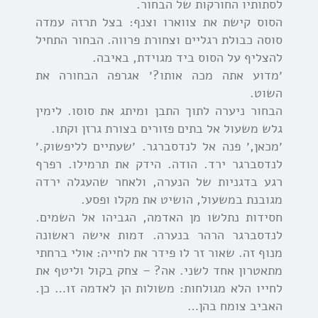
לסתותיו החורקות של הבחור.
הסוס קישת את צווארו וצנף: בצל תרזה עמדה
סוסה כבולת רגליים וצחורת פרווה. הבחור התחיל
להצליף על הסוס ביד מגוידת, באיבה.
׳מדוע אתה מכה אותו?׳ אגרפה הבחורה את
השוט.
הבחור ניערה לתוך התבן ומיתג את סוסו. לימין
גלש משעול אל בתים פזורים בצורת גרזן וקתו.
׳מכאן,׳ פנה אל לנדסברגר. ׳שעתיים לליפשוק.׳
לנדסברגר ירד. הודה. הידק את תרמילו. רפרף
רגע בדגניות של הנערה, ולאחר שהעגלה ירדה
מגובנת במשעול, הושיט את מקלו ופסע.
חסידות נתלשו מן האדמה, הגביהו אל השמים.
לנדסברגר הרהר בנערה. דמות אישה ראשונה
מנוף זה. שאור זר לו פידר את לחייה: אולי ברחתי
מתאטרון אחד לשני. אה? – צחק בקול וליטף את
לחייו הלא מגולחות: משולות הן לאדמה זו… כן.
האביב צומח בהן…