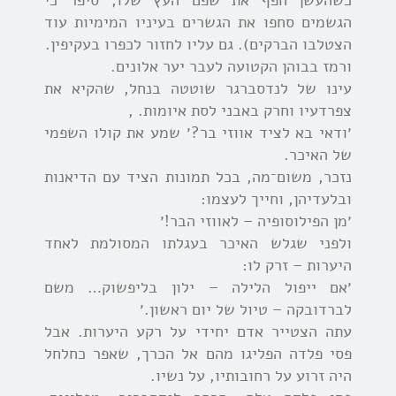
הגשמים סחפו את הגשרים בעיניו המימיות עוד
הצטלבו הברקים). גם עליו לחזור לכפרו בעקיפין.
ורמז בבוהן הקטועה לעבר יער אלונים.
עינו של לנדסברגר שוטטה בנחל, שהקיא את
צפרדעיו וחרק באבני לסת איומות. ,
׳ודאי בא לציד אווזי בר?׳ שמע את קולו השפמי
של האיכר.
נזכר, משום־מה, בכל תמונות הציד עם הדיאנות
ובלעדיהן, וחייך לעצמו:
׳מן הפילוסופיה – לאווזי הבר!׳
ולפני שגלש האיכר בעגלתו המסולמת לאחד
היערות – זרק לו:
׳אם ייפול הלילה – ילון בליפשוק… משם
לברדובקה – טיול של יום ראשון.׳
עתה הצטייר אדם יחידי על רקע היערות. אבל
פסי פלדה הפליגו מהם אל הכרך, שאפר כחלחל
היה זרוע על רחובותיו, על נשיו.