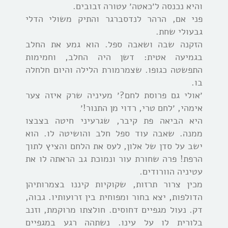
והיא נכנסה ל׳כאטה׳ עטורה זבובים.
פני אם, הרהר לנדסברגר והתיק משולי הדלי
גבעולי שחת.
הזקנה שבה ושאבה ספל. הוא גמע את החלב
בגמיעה אטית: דשן היה החלב, וחמימות
התפשטה כגופו. שצמרמורת הלילה והיום חלחלה
בו.
׳אולי גם פרוסת לחם?׳ מעיניה שרק איזה צער
אימהי, ׳לחם טרי, רדוי מן התנור!׳
היא הביאה פת קיבר, שגרעיני חיטה בצבצו
ממנה. שאבה עוד ספל חלב והושיטה לו. הוא
ישב על סדן של אלון, לעס את הלחם והציץ לתוך
הרפת! פרה שחורת עור ונמוכת גב הראתה לו את
עטיניה הוורודים.
מכין צרור תרזות, שקוקיות קיננו בצמרותיהן
הדולפות, יצא בחור ומפוחית בין זרועותיו. גבוה,
דק. נעול מגפיים דחוסים. חולצתו מרוקמת, וזנב
בלורית לו על עינו. נשתהה רגע במגפיים