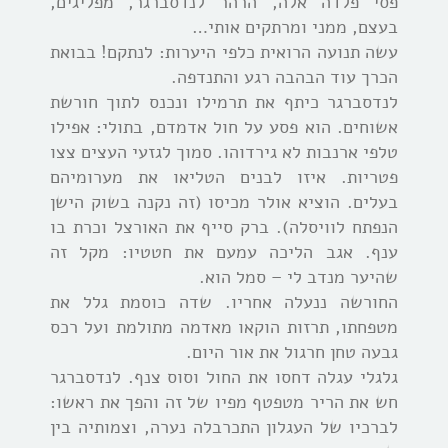
פסי פלדה אלה, הרהר לנדסברגר, מפליגים,
בעצם, ממני ומרתקים אותי…
עשה תנועה הרואית כלפי היערות: לנתקם! בבואת
הכרך עוד הבהבה רגע והתנדפה.
לנדסברגר כיתף את תרמילו ונכנס לתוך חורשת
אשוחים. הוא פסע על חול אדמדם, בתולי: אפילו
טלפי ארנבות לא גירדוהו. סמוך לגזעי העצים צצו
פטריות. איזו לבנים הטליאו את מערומיהם
בעלים. הוציא אולר מכיסו (זה נקנה בשוק הישן
הנפתח לוויסלה). ברק סייף את האורצל וכרת בו
ענף. אגב הליכה עמעם את חטטיו: מקל זה
שהיער מנדב לי – סמל הוא.
החורשה ננעלה אחריו. שדה כוסמת גלל את
מטפחתו, תרזות הוקאו מאדמה מתולמת ועל רכס
גבעה טחן חרגול את אור היום.
גלגלי עגלה דחסו את החול וסוס צנף. לנדסברגר
חש את הריר מטפטף מפיו של זה והפך את ראשו:
לברכיו של העגלון התכרבלה נערה, וצמותיה בין