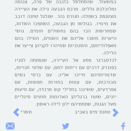
במשעול. שהסתלסל כזנבה של פרה, צנומה
ומלוכלכת גללים. מרכס הגבעה גילה את העיירה
מצטנפת בשפלה: חגורת נהר. שגלגל טחנה דובב
את מימיו. בגולשו מן הגבעה, השתפכו השדות,
שמחרשות הכו בהם נחשולים חומים. גושי
היערות משכו אליהם את השמים, הטילו בהם
מאפלוליותם, והסנוניות שמיהרו לקניהן צייצו את
הלילה.
לנדסברגר פסע אל העיירה, שנפתחה לפניו
כפונדק דרכים עם ריחות לחם; עם שלטי חנויות,
שדמויותיהם חייכו אליו; עם כרסי נשים
מבורכות, עם צמות בחורות חפופות, עם
צפרדעים, ששיננו בחלילי קש סרנדה, עם סיעות
יונים, שטוו ברגליהן האדומות חוטים סיגליים
מעל הגגות, שתחתיהם ילון לילה ראשון.
טחנת־מים באביב
תשרי