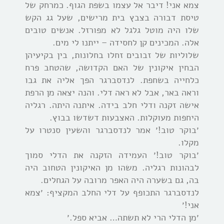
צמא אני! דיבר אל עצמו בשפת הגוף. כמרחק של
טיסת דבורה בצבץ בית מרישים, שעל גג הקש
שלו היה מוטל גלגל לא מפורזל. אנשים טובים
אלה. המכינים קן לחסידה – ייתנו לי מים.
שלוליות של זבובים זחלו בחלונות, בין בקיעיהן
הבחין איקונין של האם הקדושה, שהטחב פרח
כלחייה בשחפת. לנדסברגר הפך אליה את גבו
וראה באר, אבל לא ראה דלי. והנה יצאה מן הרפת
אישה זקנה ודלי חלב בידה. איתנה היתה. רגליה
היחפות מעוקלות. האצבעות דשדשו בבוץ.
׳בוקר טוב!׳ אמר לנדסברגר והשעין סנטרו על
מקלו.
׳בוקר טוב!׳ העמידה הזקנה את הדלי סמוך
לבהונות רגליה. משהו מן האיקונין הטחוב היה
בה, גם בשערה היה האפר מרובה על הגחלים.
לנדסברגר התכופף על דלי החלב המקציף: ׳צמא
אני!׳
׳מן הדלי הרי לא תשתה… אביא ספל.׳