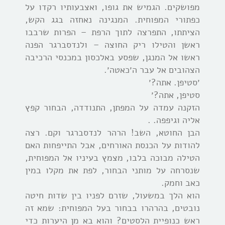
מפושקים. הגמיש את גופו, ואצבעותיו רקדו על
כפתורי המפוחית. המנגינה נאחזה בגג הקש,
הציתתו, התפרצה לתוך הרפת – הפרות שרבבו
ראשן והטילו ריק החוצה – ולנדסברגר הפנה
ראשו אל המנגן, שפסע באלכסון במכנסי הרכיבה
הצהובים אל עבר ה׳כאטה׳.
׳סטיפן. אתה?׳
סטיפן, אתה?׳
הזקנה עמדה על המפתן, התנודדה, הבחור קפץ
אליה וגיפפה. .
הבן החוטא, השב! הרהר לנדסברגר וקם. רצה
להודות על הכנסת האורחים, אבל התייפחות האם
הטילה מבוכה בלבו, מצמץ בעיניו אל המפוחית,
שנסרחה על מותני הבחור, לפת את מקלו במין
כאב וחמק.
הוא הלך במשעול, שזרם לפניו בין שדות חיטה
נובטים, בהרהרו בבחור בעל המפוחית: שמא זה
ראש כנופיית הלסטים? והוא בא מן היערות כדי