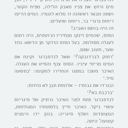
מים ורחץ את פניו מאבק הלילה, מפיח הקטר,
ושתה מבאר ראשונה זו מלוא לוגמיו. המים הדיפו
ריחות גרגרי בר, ריחות שועלים:
זה היה בושם האביב!
הסוס, שהמים זינקו מנחיריו הרוטטים, היה רתום
לעגלה מסולמת. בעל הסוס הזדקר מן הדשא: גזוז
שער, חטוב שפם.
‘רחוק לברדובקה?׳ שאל לנדסברגר וקינח את
המים מריסי עיניו. הסוס צנף והסיט את העגלה.
האיכר משכו במתגו והחזירו למקומו: ׳כתשעה
מיל.׳
ובגרדו את גבותיו – אלומות תבן לא גזוזות:
׳ברכבת בא?׳
לנדסברגר פתח לפני האיכר נרתיק של סיגריות
עשוי ניקל. האיכר חייך בלסתותיו המגולחות,
המצופדות ושלף סיגריה: בוהן ידו הימנית
קטועה’ היתה.
כשהעשן חפף את שפם העץ שלו, סיפר כי