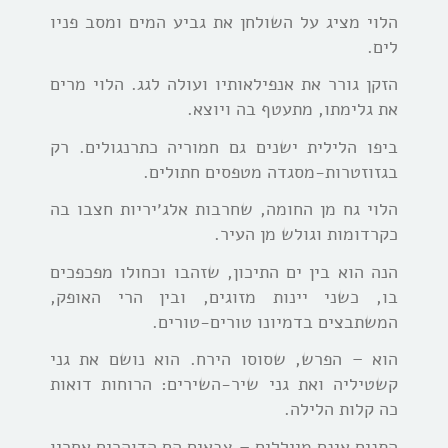
הלוי מציג על השולחן את גביע המים ומסב פניו
לים.
הזקן גורר את אנפילאותיו ועולה לגג. הלוי מרים
את גלימתו, מתעטף בה ויוצא.
ביפו הלילית ישנים גם חמוריה כתרנגולים. רק
בגזוזטרות-מסגדה מטפסים חתולים.
הלוי גח מן החומה, שחרבות אלג׳יריות חצבו בה
כקרדומות וגולש מן העיר.
הנה הוא בין ים התיכון, שזהבו וכחולו מפכפכים
בו, כשני יינות מזוגים, ובין הרי האופק,
המשתבצים בדמיונו טורים-טורים.
הוא – הפרש, שסוסו הירח. הוא נושם את גני
קשטיליה ואת גני שיר-השירים: הרוחות דואות
כה קלות הלילה.
התנים אינם מייללים – צבאים הם הדוהרים אחריו