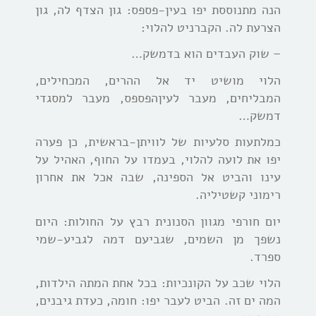
הנה מתנוססת יפו בעין-פספס: גון הצדף לה, גון
הצרעת לה. הקברניט להלוי:
– שוק העבדים הוא בדמשק…
הלוי מושיט יד אל ההרים, המכחילים,
המבליחים, מעבר לעיןהפספס, מעבר למסגדי
דמשק…
כמלתעות סלעיות של לוויתן-בראשית, כן פערה
יפו את לועה להלוי, בעמדו על החוף, האהיל על
עינו והביט אל הספינה, שבה אכל את אחרון
רימוני קשטיליה.
יום חורפי מגוון הסנונית רבץ על החולות: היום
נשפך מן השמים, שגביעם דמה לגביע-שמי
ספרד.
הלוי שכב על הקונכיות: בכל אחת המתה הילדות,
המה ים זה. הביט לעבר יפו: חומה, כעדת גיבנים,