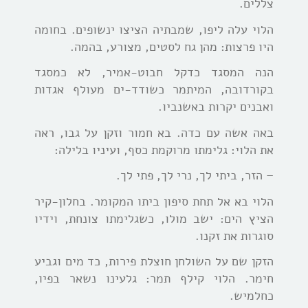
צללים.
הלוי עלה ליפו, שמבתיה הציצו ינשופים. בחומה
היו פרצות: מהן גח לסטים, מצורע, בהמה.
הנה המסגד כדקל חבוט-אמיר, לא כמסגד
בקורדובה, המיתמר כשודד-ים מעולף אגדות
ואבנים יקרות באשנביו.
באה אשה עם כדה. בא חמור וזקן על גבו, ראה
את הלוי: גלימתו מרוקמת כסף, ועיניו בלילה:
– הזר, ביתי לך, נרי לך, פתי לך.
הלוי בא אל תחת סיפון ביתו המקומר. בחלון-קיר
הציץ הים: ישב מולו, כשגלימתו צונחת, וידיו
סוגרות את זקנו.
הזקן שם על השולחן חוצלת פירות, כד מים וגביע
חימר. הלוי קילף תמר: גלעינו נשאר בפיו,
כחלמיש.