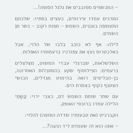
– המכשפים מסובבים את גלגל הסופה!…
התרנים עמדו עירומים, כעצים בסתיו: שלכתם
התעופפה בעננים, השמש – תפוח רקוב – נשר מן
השמים.
לילה: אף לא כוכב בלבו של הלוי, אבל
כאלבטרוס נעץ את צפורניו ברעמותיו האפלות.
השלשלאות, שברגלי עבדי המשוט, מצלצלים
כרעמים: הפילוסוף שקע בהסתכלות האחרונה,
בן-הכליפים רואה בהימוט מגדלים, הכושי
הצטנף כקוף בצמרת הים.
עם שחר שותת השמש דם, כצבי ירוי: קַשָתֵי
הלילה עמדו ברוכסי האופק.
הקברניט (את טבעותיו שדדה הסופה) להלוי:
– אתה הוא זה שעמדת ליד ההגה?…