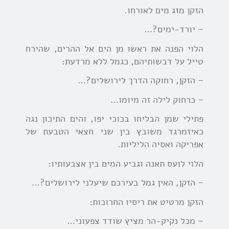
הזקן מזג מים לאורחו.
– יורד-ימים?…
הלוי הפנה את ראשו מן הים אל ההרים, שהירח
טייל על דבשותיהם, כגמל ללא מרדעת:
– הזקן, רחוקה הדרך לירושלים?…
– כרחוק לילה זה מיומו…
פתילי שמן הבליחו בכוכי יפו, והים התיכון נגה
כאיזמרגד משובץ בין שני חצאי הטבעת של
אפריקה ואסיה הליליות.
הלוי לועס תאנה וגביע המים בין אצבעותיו:
– הזקן, האין גמל בעירכם שיעלני לירושלים?…
הזקן מרטיט את ריסיו החרוכות:
– מכל נקיק-הר מציץ שודד צפעוני…