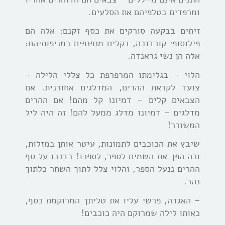
ומרפדים בטלפיהם את הסלעים.
זיתים בבקעה סורקים את כסף זקנם: אלה הם
פילוסופי קורדובה, דקלים מנפנפים במניפותיהם:
אלה הן נשי גראנדה.
הלוי – בגלימתו המרפרפת כל צללי הלילה –
צועד לקראת ההרים, המדלגים אחורנית. אם
הצבאים קלים – דמיונו קל מהם! אם ההרים
מדלגים – דמיונו מדלג ממעל להם! זה היה ליל
המשורר!
שיבץ את הכוכבים לתמונות, עיטר אותן במזלות,
וכה הפך את השמים לספר, לספרו! בדרכו על סף
ההרים ננעל הספר, והלוי צלל לתוך השחר כלתוך
נהר.
– האגדה, פרשי עליו את טליתך המרוקמת כסף,
כאותו לילה שמרוקם היה כוכבים!