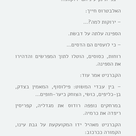
האלבטרוס חייך:
– ירוקות למה?…
הספינה עלתה על דבשת.
– כי לועסים הם הדסים…
רוחות, כסוסים, הוטלו לתוך המפרשים והדהירו
את הספינה.
הקברניט אמר עוד:
– בין עבדי המשוט: פילוסוף, המאמין בצדק,
בן-כליפים, כושי, הצוחק כיער-חופים…
במרחקים נופפה רודוס את מגדליה, קפריסין
ריפדה את כרמיה.
הקברניט מאהיל ידו המקועקעת על גבת עינו,
הקמורה ככרכוב: