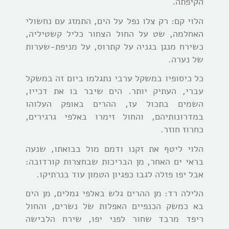
הקיפתה.
הלוי קם: רק צלו נפל על הים, התמזג עם נחשולי
האחלמה, שט על החול הצחור כליל קשטיליה,
כשירח מנגן בגניה על קתרוס, על מניפת-שערות
של נערה.
כל כיסופיו במשקל ערבי נתגלמו ביום זה במשקל
עברי, העתיק יותר. הים שיבר בו את דכייו,
השמים בתכול עז, ההרים באופק העלוהו
במדרונותיהם, והחול זימרו באלפי גרגירים,
כחרוז חוזר.
הלוי ליטף את זקנו ודמם מול בבואתו, שנעה
בראי ים האחר, מן הבריכות שבחצרות קורדובה:
אבל יפו פזלה לגבו כפגיון הטמון עוד בנרתיקו.
הלילה רד: מן ההרים גלש באלפי גמלים, מן הים
בא כמשק הכנפיים האפלות של נשרים, והחול
ריפד מרבד שחור לפני יפו, שירח הלבישה