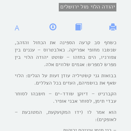
יהודה הלוי מול ירושלים
A
כשחף סב קרעה הספינה את הכחול והזהב,
שנשבו מחופי אפריקה. כאלבטרוס – עננים בין
צפורניו, הים בחזהו – שוטט יהודה הלוי בין
מפרש למפרש: אגמים שלווים אלה.
בבואות גני קשטיליה עודן זעות על הגלים: הלוי
שאף את בושמיהם, העזים בכל הצללים.
הקברניט – דיוקן שודד-ים – חשבהו לסוחר
עבדי תימן, לסוחר אבני אופיר.
הוא אמר לו (ידו המקועקעת, המטובעת –
לאופקים):
– בני תימן עיניהם ירוקות…