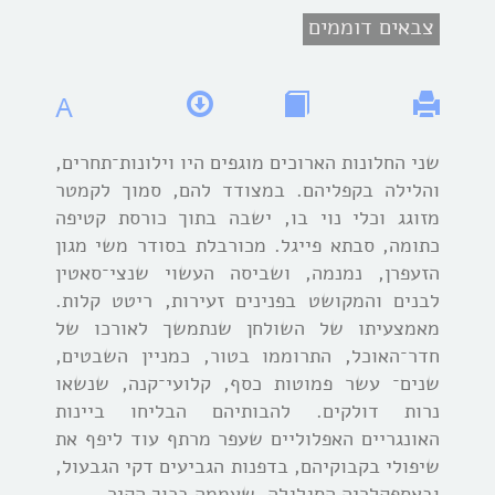
צבאים דוממים
A
שני החלונות הארוכים מוגפים היו וילונות־תחרים,
והלילה בקפליהם. במצודד להם, סמוך לקמטר
מזוגג וכלי נוי בו, ישבה בתוך כורסת קטיפה
כתומה, סבתא פייגל. מכורבלת בסודר משי מגון
הזעפרן, נמנמה, ושביסה העשוי שנצי־סאטין
לבנים והמקושט בפנינים זעירות, ריטט קלות.
מאמצעיתו של השולחן שנתמשך לאורכו של
חדר־האוכל, התרוממו בטור, כמניין השבטים,
שנים־ עשר פמוטות כסף, קלועי־קנה, שנשאו
נרות דולקים. להבותיהם הבליחו ביינות
האונגריים האפלוליים שעפר מרתף עוד ליפף את
שיפולי בקבוקיהם, בדפנות הגביעים דקי הגבעול,
ובאספקלריה הסגלגלה, שעממה בכוך הקיר.