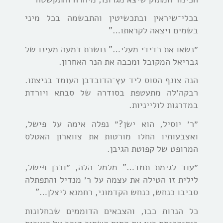
בכלי־שיראין ובתכשיטין והתבשמה בכל מיני
בשמים ויצאה לקראתו…”
״נשאו את רדידי מעלי…” נושרת דמעה מעינו של
גבריאל המקובל ומכבה את הנר האחרון.
הנה צונף הסוס ליד עץ־הדובדבן העומד בניצתו.
רבקה׳לה מתעטפת בסודרה של סבתא ויורדת
במדרגות לולייניות.
״ר׳ יוסיל, הוא ישן?״ נפלה אימה על פישל,
ואצבעותיו החלו מורטות את צווארון האטלס
המרופט של קפוטת הגיבן.
״עוד לגימת תמד…” מלמל הלה, ״ובכן פישל,
לילית זו הטילה את עצמה על ר׳ מנדיל והתפתלה
סביבו כנחש, כנחש הקדמוני, רחמנא ליצלן…”
כל הנרות כבו, והצבאים הדוממים שבחלונות