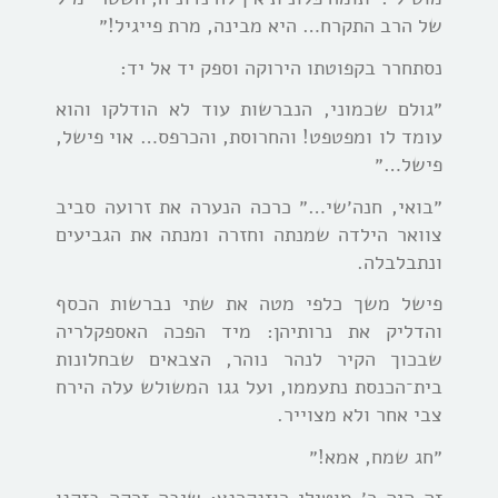
של הרב התקרח… היא מבינה, מרת פייגיל!״
נסתחרר בקפוטתו הירוקה וספק יד אל יד:
״גולם שכמוני, הנברשות עוד לא הודלקו והוא
עומד לו ומפטפט! והחרוסת, והכרפס… אוי פישל,
פישל…״
״בואי, חנה׳שי…״ כרכה הנערה את זרועה סביב
צוואר הילדה שמנתה וחזרה ומנתה את הגביעים
ונתבלבלה.
פישל משך כלפי מטה את שתי נברשות הכסף
והדליק את נרותיהן: מיד הפכה האספקלריה
שבכוך הקיר לנהר נוהר, הצבאים שבחלונות
בית־הכנסת נתעממו, ועל גגו המשולש עלה הירח
צבי אחר ולא מצוייר.
״חג שמח, אמא!״