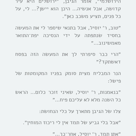
הירושלמי״, אומר הגיבן, ״ירושלים היא עיר
קדושה, אבל אנשיה… היכן הוא יישן?… לי, על
כל פנים, תציע משכב כאן״.
״טוב, ר׳ יוסיל, אבל בתנאי שיספר לי את המעשה
בחסיד שנתפתה על ידי הנסיכה יפת־התואר
מאמשינוב…״
״הרי כבר סיפרתי לך את המעשה הזה בפסח
דאשתקד?״
הנר המבליח מצית סומק בפניו המקומטות של
פישל:
״בנאמנות, ר׳ יוסיל, שאיני זוכר כלום… הראש
כל השנה מלא לא עליכם פיח…״
צלו של הגיבן מתארך על כלי הנחושת:
״אבל בלי גביע של תמד אין לי ריכוז המוחין״.
״אתן תמד, ר׳ יוסיל, אחר־כך…״