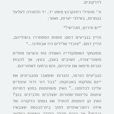
לדרקונים.
ור׳ מוטילי רוזנקרנץ פשט יד, יד הלמודה לעלעל
בגמרות, באילני יערות, ואמר:
״יש תירוץ, חנה׳שי!״
והיין בגביעים דמם: סופות הסתחררו בשוליהם,
והיין דמם. ״עובדי אלילים היו אבותינו…״
ממעמקי האספקלריה האפלה גחו והציצו פסלים
משוני־צורה, חצובים באבן, בעץ; אך להבות
הנרות סימאו את עיניהם, והם נרתעו לאחוריהם.
הגביעים הורמו, והנרות ששאבו מהגביעים את
יינם נתלקחו באבוקות: ״בכל דור ודור עומדים
עלינו לכלותנו…” האין משוטטות בחוץ דמויות
עוטות גלימות־שחורות שצלבים מלבינים בהן?
האין הן זוממות להטיל את גופתו הדקורה של
איזה רועה־אווזים לתוך בית־הכנסת שצבאיו
נרדמו? אך הירח מהלך הלילה בשמים כמלאך