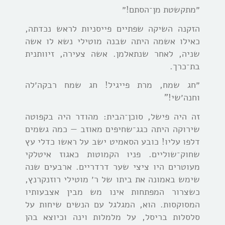
״מתקשטת מן־הסתם!״
הזקנה השיקה שפתיים פייסניות לראש נכדתה,
כאילו אשמה היתה שבנה מוטילי נשא לו אשה
שניה, לאחר שנתאלמן. אשה צעירה, זיוותנית
בת־כרך.
״חג שמח, מרת פייגיל! חג שמח רבקה׳לה
וחנה׳שי!”
זה היה פישל, סוכן־הבית: מהודר היה בקפוטה
שירוקה היתה כגג־שחיפים מאוזב — כמה גשמים
דלפו עליו! כובע הסאמיט ישב על ראשו כדלי עץ
שחוק־שוליים. פניו הקמוטות כאגוז איטלקי
מעוטרים היו ציצי שער דרדריים. ארבעים שנה
שימש באמונה את ביתו של ר׳ מוטילי רוזנקרנץ,
כשצרור המפתחות אינו מש מבין אצבעותיו
המסוקסות. הוא, המגלגל עם הנשים שיחות על
סלסלות בריסל, על מלמלות וינה וכיוצא בהן