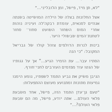
״לא, תן מיד, פישל, ומן הלובליני…״
אצל החלונות בצלה של הילדה המושיטה בשנתה
אגוזים לסנאית, עומדת רבקה׳לה ועיניה נוהות
אחרי הסוס השחור השועט סחור־ סחור
לטחנת־המים שבשולי היער.
בינות לנרות הדולפים צוהל קולו של גבריאל
המקובל: ״כי הנה
הסתיו עבר… עת הזמיר הגיע…” אך על גגותיו
של הגטו עוד מפזמים העורבים לחני־חורף.
הגיבן משיק את גביע התמד לשפתיו, גומע הימנו
גמיעות מתונות ומתנועע מעוצם ההתפעלות:
״טעם גן־עדן התמד הזה, פישל, אחד משבעת
פלאי העולם… אתה יודע, פישל, מה הם שבעת
פלאי העולם?…״