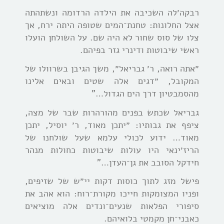
רבקה׳לה השכיבה את הילדה הרדומה ונשתהתה
אצל החלונות: טחנת־המים שטופה היתה ירח, אך
צלו של סוס שחור לא היה שם. על השולחן הועלו
ראשי שיבוטות ודינרי גזר בפיהם.
״אתה רואה, ר׳ גבריאל״, משך הגיבן בשרוולו של
המקובל, ״דגים אלה שטים ובאים אלינו
מהסמבטיון דרך הים הגדול…”
גבריאל שכתש בפנים מהורהרות שבר של מצה,
ציפף את גבותיו: ״יתכן מאוד, ר׳ יוסיל, יתכן
מאוד… ידוע לכולי עלמא שעל שולחנו של
הריז׳ינאי היו עולות שיבוטות כחולות מנהר
חידקל הסובב את גן־העדן…”
פישל מזג לתוך כוסות דקות יי״ש של שזיפים,
ופניו המצומקות חייכו מקורת־רוח: הוא אהב את
סיפורי הפלאות שנעים־ונדים אלה מוציאים
כאבני־חן מקמטי בלואיהם.