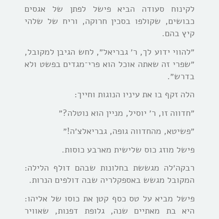
לקינוח סעודה הביא פישל לפתן של אגסים
כבושים, שקולפו בסכין חרוקה, וריח של שלהי
קיץ בהם.
״להווי ידוע לך, ר׳ גבריאל״, לחש הגיבן למקובל,
״שפרי זה שאתה אוכל הוא פרי־מגדים בפשט ולא
בדרש״.
הלה זקף בו את עיניו הנוגות וחייך:
״חדווה זו, ר׳ יוסיל, מניין הוא נוטלה?״
״פשיטא, מהחדווה גופה, גבריאלצ׳ה!״
פישל מוזג כוס שלישית מארבע כוסות.
רבקה׳לה מגששת בחלונות שבהם דולף הלילה:
המקובל מגשש באספקלריה שבה דולפים הנרות.
פישל מביא על טס כסף קטן את כוסו של אליהו:
היא בת מאתיים שנה, גלופת דפנות, שאוויר