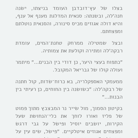
בצלו של עץ־דובדבן העומד בניצתו, ישנה
חנה׳לה, ובשנתה: סנאית המדלגת מענף אל ענף,
והיא דולה אגוזים מכיס סינורה, והסנאית נוטלתם
ומפצחתם.
ובצל שמטילה ממרחק טחנת־המים, עומדת
רבקה׳לה ומתירה וקולעת את צמותיה.
״כתפוח בעצי היער, כן דודי בין הבנים…״ מיתמר
ועולה קולו של גבריאל המקובל.
ממעמקי האספקלריה, בא כרוח־שדות, קול חתנה
של רבקה׳לה: ״כשושנה בין החוחים, כן רעיתי בין
הבנות…״
בקיטון הסמוך, מול שייר נר המבצבץ מתוך פמוט
של פליז ואורו לוחך את כלי־הנחושת שעל
הקירות, יושבים יוסיל ופישל על גבי דרגש
ומפצחים אגוזים איטלקיים. ״פישל, שים עין על