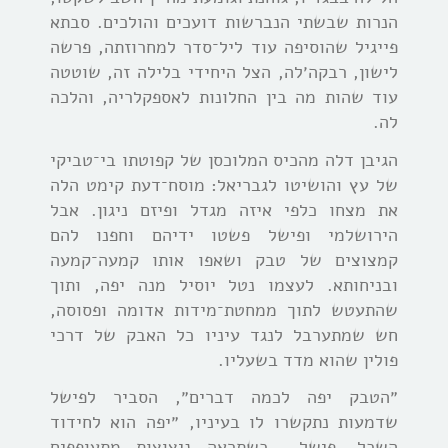
הנרות שבשתי הנברשות דועכים והולכים. סבתא
פייגיל שהוסיפה עוד ליל־סדר למחרוזתה, פרשה
לישון, רבקה׳לה, הצל היחידי בלילה זה, שוטטה
עוד שהות מה בין החלונות לאספקלריה, והלכה
לה.
הגיבן דלה מהכיס המלוכסן של קפוטתו בי־טביקי
של עץ והושיטו לגבריאל: מוסח־דעת קימט הלה
את מצחו כלפי איזה מגדל ופיזם ניגון. אבל
הירושלמי ופישל פשטו ידיהם וחפנו להם
קמצוצים של טבק ושאפו אותו קמעה־קמעה
ובניחותא. לעצמו נטל יוסיל מנה יפה, ותוך
שהתעטש לתוך ממחטת־מידות אדומה ופסוסה,
חש שמתערבל לנגד עיניו כל האבק של דרכי
פולין שהוא מדד בשעליו.
״הטבק יפה לכמה דברים״, הסביר לפישל
שדמעות נתקשרו לו בעיניו, ״יפה הוא לחידוד
השכל, פישל… כשתראה ניצוצות מתעופפים