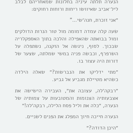
הנערה תלתה עיניה בחלונות שמאחריהם לבלב
ליל־אביב שאיוושו ריחות ורוחות רחוקים:
״אני זוכרת, חנה׳שי…”
שעה קלה עמדה דמומה מול טור הנרות הדולקים
ומול בבואתה שהאפילה והלכה בתוך האספקלריה
שבכוך. לסוף, ניגשה אל הזקנה, נשתפלה על
השרפרף, וכבשה פניה במשי שמלתה, שצער של
דורות היה עצור בו.
״מתי ידליקו את הנברשות?״ שאלה הילדה
כשהיא מטיילת מגביע אל גביע.
״רבקה׳לה, עצובה את״, העבירה הישישה את
אצבעותיה הצנומות והמטובעות על צמותיה של
הנערה, ״כלה את וליל פסח הלילה, רבקה׳לה!״
הנערה חייכה חיוך המפלג את הפנים לשניים.
״היכן הדודה?״