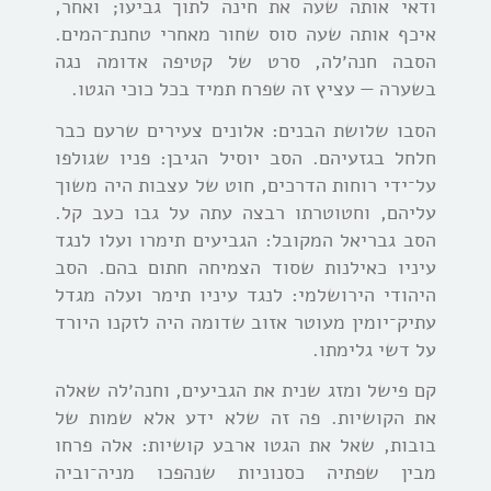
ודאי אותה שעה את חינה לתוך גביעו; ואחר,
איכף אותה שעה סוס שחור מאחרי טחנת־המים.
הסבה חנה׳לה, סרט של קטיפה אדומה נגה
בשערה — עציץ זה שפרח תמיד בכל כוכי הגטו.
הסבו שלושת הבנים: אלונים צעירים שרעם כבר
חלחל בגזעיהם. הסב יוסיל הגיבן: פניו שגולפו
על־ידי רוחות הדרכים, חוט של עצבות היה משוך
עליהם, וחטוטרתו רבצה עתה על גבו כעב קל.
הסב גבריאל המקובל: הגביעים תימרו ועלו לנגד
עיניו כאילנות שסוד הצמיחה חתום בהם. הסב
היהודי הירושלמי: לנגד עיניו תימר ועלה מגדל
עתיק־יומין מעוטר אזוב שדומה היה לזקנו היורד
על דשי גלימתו.
קם פישל ומזג שנית את הגביעים, וחנה׳לה שאלה
את הקושיות. פה זה שלא ידע אלא שמות של
בובות, שאל את הגטו ארבע קושיות: אלה פרחו
מבין שפתיה כסנוניות שנהפכו מניה־וביה