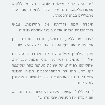
״זה היה לפני שישים שנה… הלכתי ללקוט
אצטרובלים… חנה׳שי, לכי לראות אם עוד
מתפללים בבית־הכנסת״.
הילדה קמה ודידתה אל החלונות: צבאי
בית־הכנסת הביטו אליה בעיני אחלמה נוגהות.
״עוד מתפללים, סבתא״, חזרה וסיננה בין
אצבעותיה את פיפֵי הסודר התורכי של הישישה.
מסך־הפלוסין שעל הדלת ניזוז ולחדר נכנסה בתו
של ר׳ מוטיל רוזנקרנץ: שתי צמות ענבריות,
שקליעתן רפוייה, על שמלת קטיפה כהה שליפפה
גוף דק; היה לה קלסתר־הפנים הנאה והנוגה
שציירי הגטו האלמוניים של שמשות־הצבעונין
לא ציירוהו.
״רבקה׳לה״, קפצה הילדה וגיפפתה בגיזרתה, …
את זוכרת את הסנאית שביער?…”