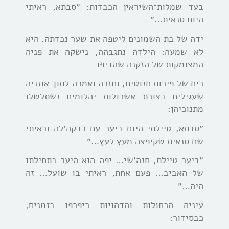
בעד שמלות־השיראין הכבדות: ״סבתא, ראיתי
היום סנאית…״
ידה של בת השמונים ליטפה את שער נכדתה. היא
לא שמעה: הילדה נתגבהה, נישקה את פניה
המצומקות של הזקנה שהדיפו
ריח של פירות חנוטים, וחזרה ואמרה לתוך אוזניה
שעגילים בצורת אשכולות יהלומים נשתלשלו
מתנוכיהן:
״סבתא, טיילתי היום ביער עם רבקה׳לה וראיתי
שם סנאית שקיפצה מעץ לעץ…״
״ביער טיילת, חנה׳שי… יפה הוא היער בתחילתו
של האביב… פעם אחת, ראיתי בו שועל… זה
היה…״
עיניה הכחולות והדהויות ריפרפו בזמנים,
כבסידור: