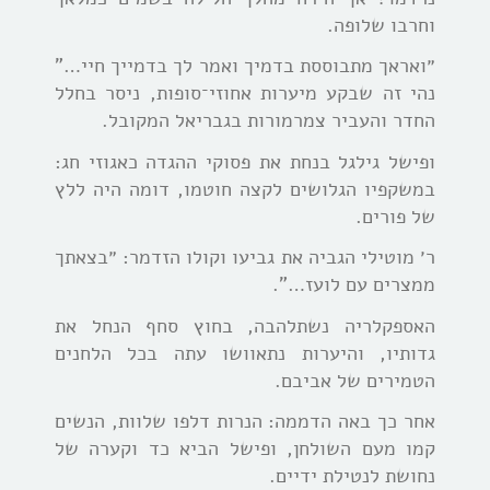
וחרבו שלופה.
״ואראך מתבוססת בדמיך ואמר לך בדמייך חיי…”
נהי זה שבקע מיערות אחוזי־סופות, ניסר בחלל
החדר והעביר צמרמורות בגבריאל המקובל.
ופישל גילגל בנחת את פסוקי ההגדה כאגוזי חג:
במשקפיו הגלושים לקצה חוטמו, דומה היה ללץ
של פורים.
ר׳ מוטילי הגביה את גביעו וקולו הזדמר: ״בצאתך
ממצרים עם לועז…”.
האספקלריה נשתלהבה, בחוץ סחף הנחל את
גדותיו, והיערות נתאוושו עתה בכל הלחנים
הטמירים של אביבם.
אחר כך באה הדממה: הנרות דלפו שלוות, הנשים
קמו מעם השולחן, ופישל הביא כד וקערה של
נחושת לנטילת ידיים.