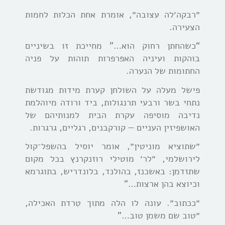
״רבקה׳לה עצובה״, אומרת אחת הכלות לחמות
הצעירה.
“כשהחתן רחוק הוא…” מחייכת זו בשיניים
בוהקות ועיניה האפרפרות תוהות על פניה
החתומות של הנערה.
פישל מעלה על השולחן קערת מידות מגודשת
נתחי בשר ורבעי תרנגולות, ביד ורודה מיוהלמת
נדיבה מוסיפה עקרת הבית למנותיהם של
האושפיזין העניים — קורקבנים, רגליים, גרגרות.
״שתוציא מוניטין״, אומר יוסיל בהשפל־קול
לירושלמי, ״לר׳ מוטילי רוזנקרנץ בכל מקום
שתזדמן: באשכנז, בהולנד, בלונדריש, בתוגרמא
וכיוצא בהן ארצות…”
״ככתוב״. עונה לו הלה מתוך טִרדת האכילה,
״טוב שם משמן טוב…”