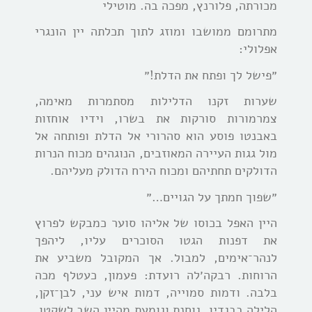
מכורתה, פלורנץ, מפכה בה. מוטילי
מתרומם ממושבו ומוזג לתוך תכלתה יין הונגרי
אפלולי:
״פישל לך ופתח את הדלת!״
שערות זקנו הדלילות מסתמרות מאימה,
צמרמורות סורקות את בשרו, וידיו אוחזות
באבנטו פוסע הוא סהרורי אל הדלת ופותחה אל
מול גגות העיירה המאוזבים, הנוגהים מכוח הנרות
הדולקים תחתיהם ומכוח הירח הדולק מעליהם.
״שפוך חמתך על הגויים…״
היין האפל בכוסו של אליהו סוער כמבקש לפרוץ
את דפנות הגטו הסוכרים עליו, ליהפך
לנהר־אימים, למבול. אך המקובל משביע את
הרוחות. רבקה׳לה רועדת: פעמון, כעטלף מכה
בלבה. ודמות סמוייה, דמות איש עני, לבן־זקן,
הלילה בבגדיו, גוחנת וגומעת מהיין השב לשקטו,