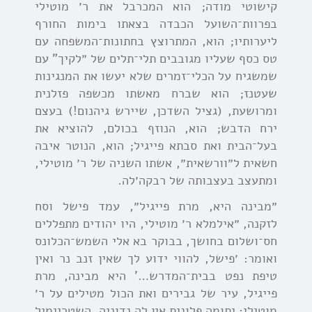
קישוטי מודה; הוא המכרבל את ר׳ מוטילי
בפרוות־השועל הכבדה בצאתו בימות החורף
ליערותיו; הוא, המתרוצץ בחתונות־המשפחה עם
טס כסף שעליו מגובבים תלי־תלים של ״לקיך” עם
שמשגיח על הכלי־זמרים שלא יעשו את המנגינות
שעטנז; הוא שברח מאשתו מכשפה פזלנית
ומרושעת, (גציל השדכן, שיירש גיהנום!) בעצם
ירח הדבש; הוא, הנוזף בכולם, להוציא את
בעל־הבית ואת סבתא פייגיל; הוא, הנוטר איבה
חשאית ל״וורשאית״, אשתו השניה של ר׳ מוטילי,
ומתעצב בעצבותה של רבקה׳לה.
״מבינה היא, מרת פייגיל״, עמד פישל וסח
לזקנה, ״אילמלא ר׳ מוטילי, היו יהודים מתפללים
חס־ושלום בחושך, בבוקר בא אלי השמש־הכלונס
ואומר: ׳פישל, להווי ידוע לך שאין זנב נר ואין
טיפת נפט בבית־המדרש…’ היא מבינה, מרת
פייגיל, עיר של גבירים ואת הכול מטילים על ר׳
מוטילי: יתומה פלונית אין לה נדוניה, השטריימיל