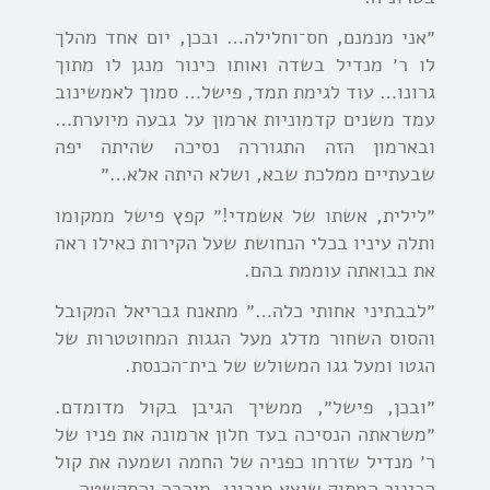
״אני מנמנם, חס־וחלילה… ובכן, יום אחד מהלך
לו ר׳ מנדיל בשדה ואותו כינור מנגן לו מתוך
גרונו… עוד לגימת תמד, פישל… סמוך לאמשינוב
עמד משנים קדמוניות ארמון על גבעה מיוערת…
ובארמון הזה התגוררה נסיכה שהיתה יפה
שבעתיים ממלכת שבא, ושלא היתה אלא…״
״לילית, אשתו של אשמדי!״ קפץ פישל ממקומו
ותלה עיניו בכלי הנחושת שעל הקירות כאילו ראה
את בבואתה עוממת בהם.
״לבבתיני אחותי כלה…״ מתאנח גבריאל המקובל
והסוס השחור מדלג מעל הגגות המחוטטרות של
הגטו ומעל גגו המשולש של בית־הכנסת.
״ובכן, פישל״, ממשיך הגיבן בקול מדומדם.
״משראתה הנסיכה בעד חלון ארמונה את פניו של
ר׳ מנדיל שזרחו כפניה של החמה ושמעה את קול
הכינור המתוק שיצא מגרונו, מיהרה והתקשטה