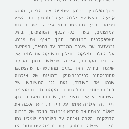
מסך־הפלוסין הירוק שחיפה את הדלת, הוסט
קמעה, וראש של ילדה מעונב סרט אדום, הציץ
פנימה. רגע, נתרטטו ריסי עיניה בשל היינות
המוצתים, בשל כלי־הכסף המוצתים, בשל
האספקלריה המוצתת. חיוך הציף את פניה,
ובנענעה את שערה המבדר על כתפיה, הפסיעה
אל החלון. סילקה הווילון והשיקה את לחיה אל
הזגוגית הקרירה, עיניה שגיששו בתוך הלילה
שעמד בחוץ, ראו בתים מחוטטרים שהצטנפו
סחור־סחור לכיכר־השוק, דמויות של אילנות
שנהו אל השדות, ואת גגו המשולש של
בית־הכנסת: בחלונותיו הקמורים והמוארים
הצטופפו צבאים מצויירים, שברחו מיערות. נוף
לילי זה הישרה אימה על הילדה: היא הסבה את
ראשה וראתה את סבתא מנמנמת בצלם של הנרות
הדולקים. הלכה וצנחה על השרפרף שעליו נחו
רגלי הישישה, ובחבקה את ברכיה שגרומות היו