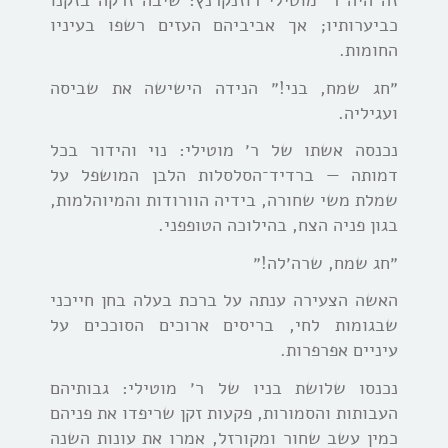
זה היה ר׳ מוטילי רוזנקרנץ: שיבה זרקה בזקנו
כביערותיו; אך אביביהם העזים רשפו בעיניו
החומות.
״חג שמח, בני!״ הנידה הישישה את שביסה
ועגיליה.
נכנסה אשתו של ר׳ מוטילי: נוי והידור בכל
דמותה — ברדיד־הסלסלות הלבן המושפל על
שמלת משי שחורה, בידיה הוורודות והמיוהלמות,
בגון פניה הצח, בהילוכה הטופפני.
״חג שמח, שרה׳לה!״
האשה הצעירה ענתה על ברכת בעלה בחן חייכני
שבגומות לחי, בריסים ארוכים הסוככים על
עיניים אפרפרות.
נכנסו שלושת בניו של ר׳ מוטילי: גבותיהם
העבותות והסמורות, פקעות זקן שריפדו את פניהם
כמין עשב שחור ומקורזל, אמרו את עונות השנה