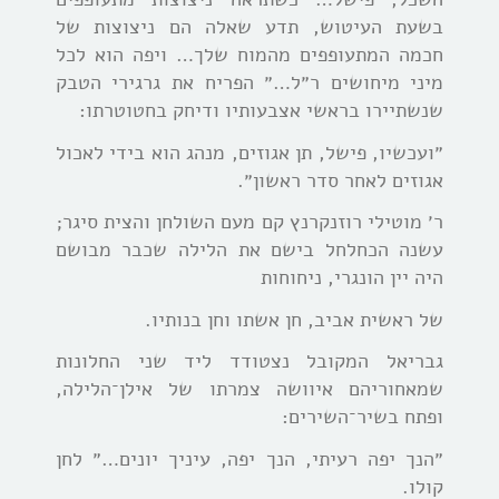
בשעת העיטוש, תדע שאלה הם ניצוצות של
חכמה המתעופפים מהמוח שלך… ויפה הוא לכל
מיני מיחושים ר״ל…״ הפריח את גרגירי הטבק
שנשתיירו בראשי אצבעותיו ודיחק בחטוטרתו:
״ועכשיו, פישל, תן אגוזים, מנהג הוא בידי לאכול
אגוזים לאחר סדר ראשון״.
ר׳ מוטילי רוזנקרנץ קם מעם השולחן והצית סיגר;
עשנה הכחלחל בישם את הלילה שכבר מבושם
היה יין הונגרי, ניחוחות
של ראשית אביב, חן אשתו וחן בנותיו.
גבריאל המקובל נצטודד ליד שני החלונות
שמאחוריהם איוושה צמרתו של אילן־הלילה,
ופתח בשיר־השירים:
״הנך יפה רעיתי, הנך יפה, עיניך יונים…״ לחן
קולו.