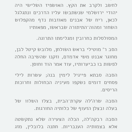
לחשב ולקרב את הקץ. האושפיז השלישי היה
יהודי ירושלמי שנשתבשו עליו הדרכים ונתגלגל
לכאן, ריח של אבנים מאוזבות נדף מהקפלוש
השחור ומהוה־התיתורה שבראשו, מפאותיו
המסולסלות כחרובין ומגלימתו התרוגה.
הסב ר׳ מוטילי בראש השולחן, מלובש קיטל לבן,
מחוגר אבנט משי אדמדם, וזקנו שהשיבה החלה
לפשות בו כביערותיו, עוד אמר הוד וחוסן.
הסבה סבתא פייגיל לימין בנה; עשרות לילי
פסחים דומים נשקפו מעיניה הכחולות וחרוכות
הריסים.
הסבה שרה׳לה עקרת־הבית, בצלו השלוו של
בעלה ובצלן הזעוף של כלותיה החורגות.
הסבה רבקה׳לה, הכלה הצעירה שלא נתקשטה
אלא בצמותיה הענבריות. חתנה בלובלין, מזג