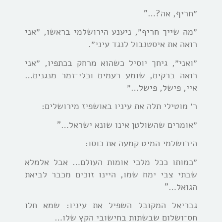
״חריף, אה?…”
״מה שייך חריף״, ניענע הירושלמי בראשו, ״אני
רואה את איסטנבול לנגד עיני״.
״ואני״, גיחך יוסיל כשהוא מרחק בכתפיו, ״אני
רואה ברקים, שומע רעמים וכלי־זמר מנגנים…
איי, פישל, פישל…״
ר׳ מוטילי תלה את עיניו באושפיז מירושלים:
״אומרים שהשולטן אינו שונא ישראל…”
הירושלמי המיט קמעה את כוסו:
״כמותו ככל מלכי אומות העולם… אבל אלמלא
שבתי צבי ימח שמו, היינו זוכים מכבר לביאת
הגואל…”
גבריאל המקובל השפיל את עיניו: שמא חלו
חס־ושלום שבשתות בחישובי הקץ שלו…