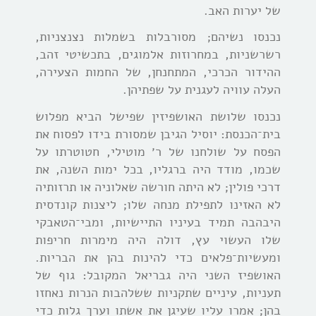
של יערות האב.
נכנסו נשיהם; מסורבלות בשמלות נצנצניות,
רשרשניות, במחרוזות אלמוגים, בתכשיטי זהב,
ההידור הכרכי, המתחנחן, של החמות הצעירה,
העלה עוויה לעגנית על שפתיהן.
נכנסו שלושת האושפיזין שפישל הביא מפלוש
בית־הכנסת: יוסיל הגיבן שמסורת בידו לפסוח את
הפסח על שולחנו של ר׳ מוטילי, חטוטרתו על
שכמו, מודד היה ברגליו, בכל ימות השנה, את
דרכי פולין; לא היתה חורשה שאלוניה או תרזותיה
לא האזינו לתפילת מנחה שלו; ליצנות קונדסית
היבהבה תמיד בעיניו התיישיות, ומבי־הטאבקי
שלו העשוי עץ, דולה היה מימרות חריפות
ומעשיות־פלאים כדי להינות בהן את הבריות.
האושפיז השני היה גבריאל המקובל: גוף של
תעניות, עיניים שתקניות ששלהבות הנרות נאחזו
בהן; אמרו עליו שעיגן את אשתו וערך גלות כדי