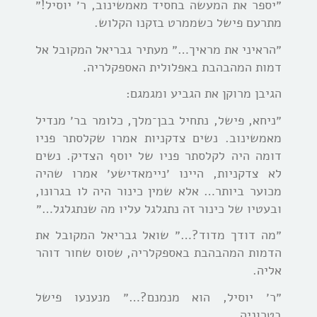
״יספר את המעשה בחסיד מאמשינוב, ר׳ יוסיל!״
מתרעם פישל כשממרט בזקנו הקלוש.
״הראיני את מראיך…״ מעתיר גבריאל המקובל אל
דמות המהבהבת באפלולית האספקלריה.
הגיבן מרוקן את הגביע ומגמגם:
״ניחא, פישל, נתחיל בבן־מלך, כלומר בר׳ מנדיל
מאמשינוב. נשים צדקניות אמרו שקלסתר פניו
דומה היה לקלסתר פניו של יוסף הצדיק. נשים
לא צדקניות, היינו ׳ניימאדישע׳ אמרו שהיה
מכוער ביותר… אלא שמין כינור היה לו בגרונו,
ובעטיו של כינור זה נתגלגל עליו מה שנתגלגל…״
״מה דודך מדוד?…״ שואל גבריאל המקובל את
הדמות המהבהבת באספקלריה, שסוס שחור דוהר
אליה.
״ר׳ יוסיל, הוא מנמנם?…״ מנענעו פישל
בטרוניה.