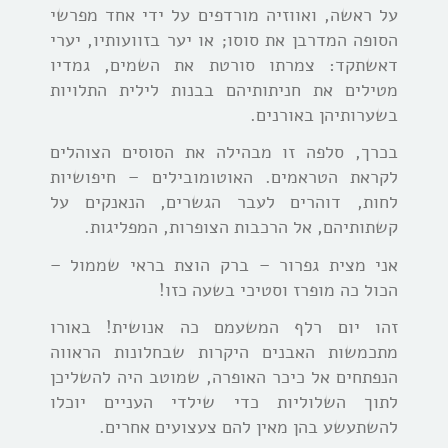
על ראשה, ואווזיה מורדפים על ידי אחד מפרשי
הסופה המדרבן את סוסו; או יער בזוועותיו, יערי
דאשתקד: צמרתו סורטת את השמים, גמדיו
מטילים את חניתותיהם בבנות לילית התלויות
בשערותיהן באורנים.
בכרך, סלפה זו מבהילה את הסוסים הצוהלים
לקראת הטראמים. האוטומובילים – חיפושיות
לחות, דוהרים לעבר הגשרים, הנאנקים על
קשתותיהם, אל הרכבות הצופרות, המפליגות.
אני מצית גפרור – ברק הוצת בראי שממול –
הכול כה מופרז וסטיכי בשעה כזו!
זהו יום רלף המשעמם כה אנושית! באורו
מתכמשות האבנים היקרות
שבחלונות הראווה
הנפתחים אל כיכר האופרה, שמוטב היה להשליכן
לתוך השלוליות כדי שילדי העניים יוכלו
להשתעשע בהן מאין להם צעצועים אחרים.