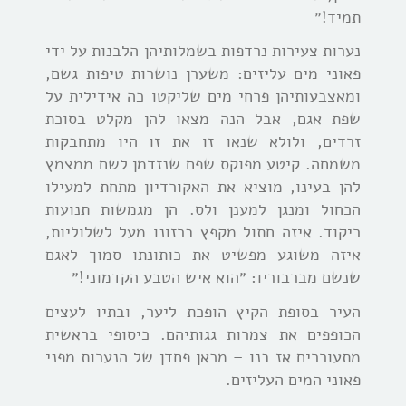
תמיד!״
נערות צעירות נרדפות בשמלותיהן הלבנות על ידי
פאוני מים עליזים: משערן נושרות טיפות גשם,
ומאצבעותיהן פרחי מים שליקטו כה אידילית על
שפת אגם, אבל הנה מצאו להן מקלט בסוכת
זרדים, ולולא שנאו זו את זו היו מתחבקות
משמחה. קיטע מפוקס שפם שנזדמן לשם ממצמץ
להן בעינו, מוציא את האקורדיון מתחת למעילו
הכחול ומנגן למענן ולס. הן מגמשות תנועות
ריקוד. איזה חתול מקפץ ברזונו מעל לשלוליות,
איזה משוגע מפשיט את כותונתו סמוך לאגם
שנשם מברבוריו: ״הוא איש הטבע הקדמוני!״
העיר בסופת הקיץ הופכת ליער, ובתיו לעצים
הכופפים את צמרות גגותיהם. כיסופי בראשית
מתעוררים אז בנו – מכאן פחדן של הנערות מפני
פאוני המים העליזים.