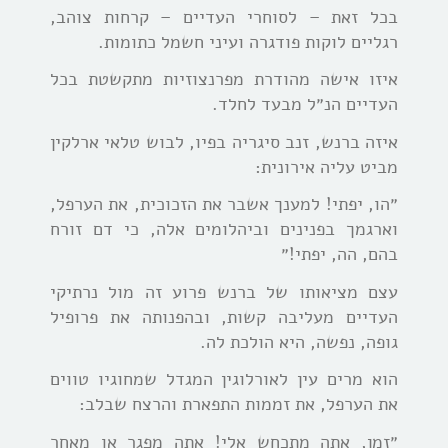
בכל זאת – לסוחרי העדיים – קרחות צוהב,
רגליים לוקות פודגרה ועיני חשמל כתומות.
איזו אישה מהודרת מפרנצוזיות מתקשטת בכל
העדיים הנ״ל מבעד לחלד.
איזה ברנש, זנב סיגריה בפיו, לבוש טלאי ארלקין
מביט עליה אירונית:
״הו, יפתי! למענך אשבר את הזכוכית, את הערפל,
וארגמך בפנינים וביהלומים אלה, כי דם זורח
בהם, הה, יפתי!״
עצם מציאותו של ברנש פרוע זה מול נרתיקי
העדיים מעליבה קשות, ובהפנותה את פרופיל
גופה, נפשה, היא הולכת לה.
הוא מרים עין לאורלוגין המגדל שמחוגיו טווים
את הערפל, את זממות התפארת והרצח שבלב:
״זמן, אתה מתכחש אלי! אתה מפגר או מאחר