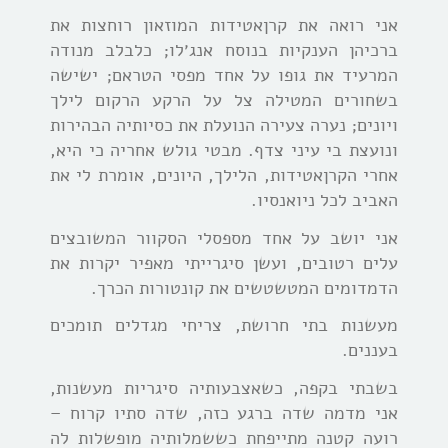
אני רואה את קרןאטידות המוזאון רוחצות את
ברכיהן הענקיות בנוסח אנג׳לו; כלבלב מנודה
המרעיד את גופו על אחד מפסי הטראם; ישישה
בשחורים המטילה צל על הרקע הרקום לילך
ויונים; נערה צעירה הנועלת את כסיותיה הבהירות
ונועצת בי עיני צדף. מבטי גולש אחריה כי היא,
אחרי הקרןאטידות, הלילך, היונים, אומרת לי את
האביב לכל ניואנסיו.
אני יושב על אחד מספסלי הסקוור המשובצים
עלים רטובים, ועשן סיגרייתי מאפיר יקרות את
הדמדומים המטשטשים את קונטורות הכרך.
מעשנות בתי חרושת, צריחי מגדלים תומכים
בעננים.
בשבתי בקפה, כשאצבעותיה סיגריות מעשנות,
אני מדמה שדה ברגע כזה, שדה סתיו קרוח –
רועה קטנה מתייפחת כששמלותיה מופשלות לה