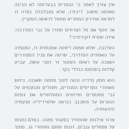
אין צורך לאמר כי הכפרית בבערותה לא הבינה
מאומה משגב דיבורו, אלא נתבלבלה כפרה זו
למראה אווירון הממריא ממעל לראשה המקרין.
אז חטף את סל הפרחים ופזרו על גבי המדרכה:
איזה שטיח דקורטיבי!
העלובה, שלא תפסה ז׳סטה אמנותית זו, התנפלה
על האסתיט המודרני, שרטה את פניו המפוררים
ושפכה על ראשו העטור זר דפני עשת, עביט
קללות בשומות כגללי בקר.
הוא חמק מידיה ונטה לתוך סמטה שאננה. ניחש
מאחורי התריסים הסגורים, חתולים מנמנמים על
גבי פסנתרים וסיוטים המטלטלים את גופות
הנערות על משכבן. כנראה שלאידיליה מנעמיה
וזוועותיה.
צרור אילנות שהחוויר בסקוור פתהו. בצלם נמנמו
על ספסלים גנבים, זונות וסתם מחוסרי גג. מתוך