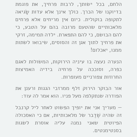
הלחם, בכל ישותך, לרבות פרחיך, את פוגמת
בדיוקנו של הכרך. כולך אינך אלא עדות שָׂגיאה
לתקופה בוקולית. כיום אין מריחים אלא פרחים
מלאכותיים שהטעם מרובה בהם על הטבע, כי
להם הבושם, כי להם התפארת. ילדה תמימה, זרקי
את פרחיך לתוך אגן זה והסוסים, שיבואו לשתות
ממנו, יאכלום!
הנערה נעצה בו עיניה הירוקות, המשולות לאגם
כפרה, וסוככה על פרחיה בידיה האמיצות
החרוזות צפורניים מעופרות.
אור הבוקר הירוק זלף ממרזבי הגגות ורענן את
הפודרה שנתקלפה מעל פניו. הוא אמר לה עוד:
— מעריך אני את יופיך הפשוט לאחר ליל קרנבל
זה שהיה שֶׁדֶבר של מלאכותיות, אם כי האסכולה
הפיוטית שאני נמנה עליה אוסרת לשגות
בסנטימנטים.