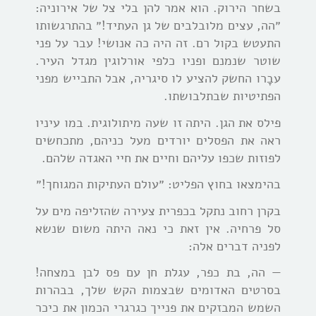
בשחר הירוק. הוא אמר להן בלי צל של אירוניה:
״הה, עצים מלובלבים של גן העתיד!״ בהתרגשותו
התעטש בקול רם. זה היה כה אנושי! עבר על פני
שוטר שנמנם ופניו כלפי אורלוגין מגדל העיר.
עבָרו החשק להציע לו סיגריה, אבל התבייש מפני
הפתיטיות שבתלבושתו.
פילס את הגן. היתה זו שעה מיתולוגית. במו עיניו
ראה את הפסלים יורדים מעל כניהם, מתכחשים
לפוזות שכפו עליהם וחיים את חיי האגדה שלהם.
בהימצאו בחוץ הפליט: ״עולם העתיקות המגוחך!״
בקרן רחוב נתקל בכפרית צעירה שהזליפה מים על
סל פרחיה. אין זאת כי נאה היתה משום שנשא
לפניה דברים אלה:
— הה, בת כפר, עגלת חן עם פס לבן במצחה!
בסרטים האדומים שבצמות הקש שלך, בבהרות
השמש המבזקים את פנייך כגרגרי הכמון את כיכר