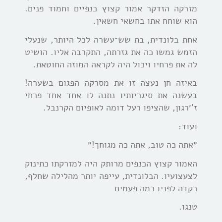
מזרקה הזדקר אמור קצוץ כנפיים וחמוד פנים.
הוא שוחח אתו בחשאי חשאין.
אחת בלונדית, בת שש־עשרה לכל היותר, שנעלי
הזמש גמשו כה את גזרתה, התקרבה אליו. הושיט
לה את פרחיו ויכול היה לקראה המוזה החוטאת.
באיזה חן נעצה זו את מסרקה הפגום בשערה!
בעשנה את סיגריותיו נתנה לו אחד אחד פרחי
ז’׳רגון, שהציפו רעל דומה לאופיום הקרנבל.
ועוד:
״אתה כה טוב, אתה כה מגוחך!״
האמור קצוץ הכנפים מרותק היה למזרקתו כתינוק
לצעצועיו. הבלונדית, עייפה יותר מהלילה שחלף,
רקדה לפניו כמה פעמים
טנגו.