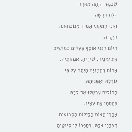
שְׁכֶנְתִּי הָיְתָה מֵאַחֲרֵי
דֶּלֶת חֵרְשָׁה,
וַאֲנִי חָמַקְתִּי תָּמִיד מִנּוֹכְחוּתָהּ
הַיְקָרָה.
הַיּוֹם הִנְנִי אוֹסֵף כְּעָלִים כְּמוּשִׁים :
אֶת עֵינֶיהָ, שִׁירֶיהָ, אַנְחוֹתֶיהָ.
אָחוֹת רַחֲמָנִיָּה הָיְתָה עַל פִּי
גּוֹרָלָהּ וְאָמָּנוּתָהּ.
הַחוֹלִים עִרְטְלוּ אֶת לִבָּהּ
כְּהַסְתָו אֶת עֵצָיו.
אַחֲרֵי חֲצוֹת הַלֵּילוֹת הַסְבוּאִים
קִבְּלַנִי צִלָּהּ, בְּסַפְּרוֹ לִי סִיּוּטֶיהָ.