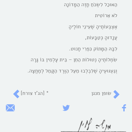
הַאוּכַל לִשְכֹּחַ חָזֶה הַמָּדוֹנָה
לֹא אֵרוֹטִית
אֶצְבְּעוֹתֶיהָ שֶׁעֵינֵי חוֹלֶיהָ
עֲנָדוּהָ כְּטַבָּעוֹת,
לִבָּהּ הַמָּתוֹק כִּפְרִי חָנוּט.
שִֹמְלוֹתֶיהָ נְטוּלוֹת הַחֵן – בֵּית עָלְמִין בּוֹ גָּרָה
וְגַעְגּוּעֶיהָ שֶׁלִּבְלְבוּ מֵעַל הַוֶּרֶד הַקָּמֵל לְמֶחֱצָה.
שופן מנגן
* [הג’ז צורח]