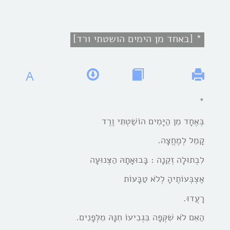
* [באחד מן הימים הושטתי ורד]
A
*
בְּאֶחָד מִן הַיָּמִים הוֹשַׁטְתִּי וֶרֶד
קָמֵל לְמֶחֱצָה.
לִבְתוּלָה זְקֵנָה : בָּבוּאָתָהּ הַצְּנוּעָה
אֶצְבְּעוֹתֶיהָ לְלֹא טַבָּעוֹת
רָעֲדוּ.
הַאִם לֹא שִׁקְּפָה בִּגְבִיעוֹ חִנָּהּ מִלְּפָנִים.