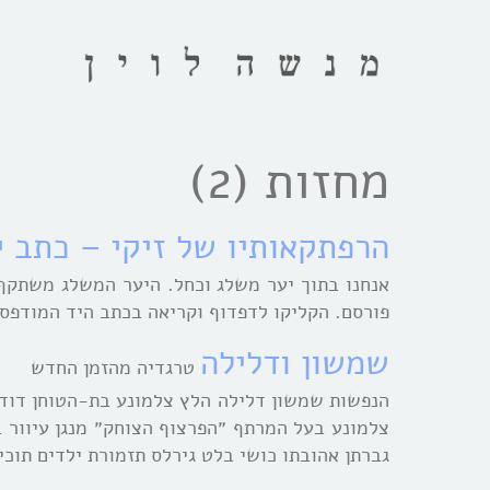
מחזות (2)
הרפתקאותיו של זיקי – כתב י
אנחנו בתוך יער משלג וכחל. היער המשלג משתקף 
פורסם. הקליקו לדפדוף וקריאה בכתב היד המודפס
שמשון ודלילה
טרגדיה מהזמן החדש
הנפשות שמשון דלילה הלץ צלמונע בת-הטוחן דוד 
צלמונע בעל המרתף ״הפרצוף הצוחק״ מנגן עיוור ב
גברתן אהובתו כושי בלט גירלס תזמורת ילדים תוכי005 1 חדר דלילה בנוסח צורי מסוגנן או בטעם 1935: מקושט …