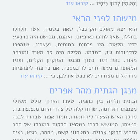
וְהִטְמִין לְתוֹךְ כִּיסָיו …
קיראו עוד
מישהו לפני הראי
הוא יצא מאולם הקרנבל, שאת בשמיו, אשר חלחלו
בחללו, שאף לתוכו כאופיום. ואמנם, מבושם היה כדבעי:
ידיו מלאות היו פרחים רמוסים, ועצביו, שנהפכו
לתזמורות ג׳ז, דמדמו. הלילה היה קר מאוד ומוככב
מאוד. גופו רעד בתוך מכנסי המוקיון הקלים, ופניו
המאופרים נעשו זרים לו כמסכה. אם כי פזר ליפהפיות
מדריגלים מצודדים לא כבש את לבן, כי …
קיראו עוד
מנגן הגתית מהר אפרים
הגתית תלויה בין כתפיו, שערו הארוך גולש משולי
מצנפתו האדומה, שרוח קלה של צהרי היום מנפנפת בה,
מהלך האיש הצעיר ליד חמורו, חמור אפור שבהרה לבנה
במצחו, המגשש דרכו בטלפיו הדקות במורדו של ההר
הזרוע חלוקי אבנים. כמטחווי קשת, מההר, בגיא, נעים