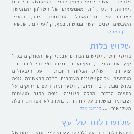
ושביסה העשוי שנצי־סאטין לבנים והמקושט בפנינים
זעירות, ריטט קלות. מאמצעיתו של השולחן שנתמשך
לאורכו של חדר־האוכל, התרוממו בטור, כמניין
השבטים, שנים־ עשר פמוטות כסף, קלועי־קנה, שנשאו
…
קיראו עוד
שלוש כלות
גדישי חיטה: ישישים חגורים אבנטי קש, הסורקים בליל
קיץ את זקניהם, הקלועים דגניות ופירורי לחם. והן
צועדות — שלוש הכלות היחפות — על הגבעולים
הגדועים, על הקמשונים הצורבים. הכלה הראשונה: גופה
נלוש מפת קיבר חמוצה, ושערותיה דולפים ירוקים על
כתפיה הרזות. הכלה השנייה: גופה רקוב מגשמים
וצמותיה מוטלות על קודקדה, כחלות לא אפויות. הכלה
השלישית: …
קיראו עוד
שלוש כלות־של־עץ
שלוש כלות-של-עץ (לפי שבעץ משתייר תמיד ריחם של