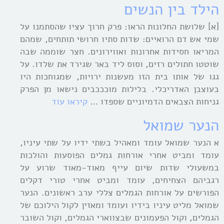
הילד בין הנשים
[א] שלושת החלונות הראו: פרק חרוך עציו שהסתמנו על
שמי אש דם הרואיים: שדות סתיו חרושי תותחים, שמהם
המריאו חסידות אחרונות ואווירונים. חצר שוממה שבה
שוטטו חתולים רזים, וסוס ליד באר שגירד את שלדו. על
גגו של אותו בית הזו מעשנות ירויות, שמגוחכות היו
בעוצבן האדריכלי. בלילות מוכככבים נישאו מן הפרק
גניחות הצבאים הדמיוניים שספדו …
קיראו עוד
הנער שמואל
א הנער שמואל עומד ומאהיל בשתי ידיו על שתי עיניו,
עומד ומביט אחרי אורחות גמלים הפוסעות והולכות
במשעולי שדות שיום עייף מאוד-מאוד שרוע על
רגביהם הצחיחים, עומד ומביט אחרי טורי דקלים
הפורשים על אורחות הגמלים צללי ערב ראשונים. הנער
שמואל מליט עיניו בידיו ועומד ומאזין לקול הילוכם של
הגמלים, וקול הפעמונים שבצווארי הגמלים, וקול השובר