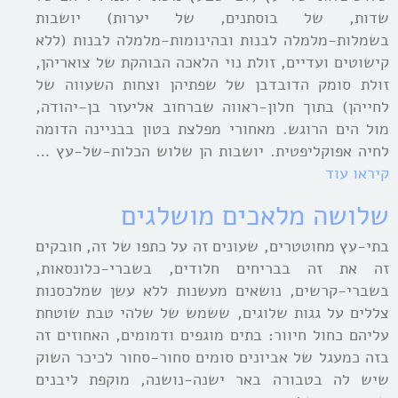
שדות, של בוסתנים, של יערות) יושבות
בשמלות-מלמלה לבנות ובהינומות-מלמלה לבנות (ללא
קישוטים ועדיים, זולת נוי הלאכה הבוהקת של צואריהן,
זולת סומק הדובדבן של שפתיהן וצחות השעווה של
לחייהן) בתוך חלון-ראווה שברחוב אליעזר בן-יהודה,
מול הים הרוגש. מאחורי מפלצת בטון בבניינה הדומה
לחיה אפוקליפטית. יושבות הן שלוש הכלות-של-עץ …
קיראו עוד
שלושה מלאכים מושלגים
בתי-עץ מחוטטרים, שעונים זה על כתפו של זה, חובקים
זה את זה בבריחים חלודים, בשברי-כלונסאות,
בשברי-קרשים, נושאים מעשנות ללא עשן שמלכסנות
צללים על גגות שלוגים, ששמש של שלהי טבת שוטחת
עליהם כחול חיוור: בתים מוגפים ודמומים, האחוזים זה
בזה כמעגל של אביונים סומים סחור-סחור לכיכר השוק
שיש לה בטבורה באר ישנה-נושנה, מוקפת ליבנים