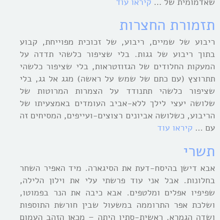
שאדמומית של …
קיראו עוד
תזמורת החצרות
ריבוע של שמיים, ריבוע, של זכוכית מפוייחת, קבוע
בתוך ריבוע של גגות. בלי שציפור כלשהי תדדה על
המעקות החלודים של הגזוזטראות, בלי שציפור כלשהי
תתרוצץ (עם כתם של שמש על ראשה) מגג אל גג, בלי
שציפור כלשהי תתנודד על הצמרות המרוטות של
שלושה יעצי לילך ללא-אביב העומדים באמצעיתו של
הריבוע, כשלושה אביונים רצוצים-ועייפים, המסיחים זה
עם …
קיראו עוד
תשרי
אבא דישן בהיסח-דעת את הסיגארה. מיד האפיר השחר
בחלונות. אבל אני עוד פרשתי עלי את וילון הלילה,
שפיפיו אפלים ומלטפים. אבא כיבה את הנר בפמוטו,
ושלכת אפר התרוממה במשעול שבין חורשת התוספות
ושדה הגמרא. ראשית-סתיו היתה – מכאן הזהב העמום