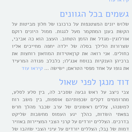
גשמים בכל הגוונים
שלוש יונים המצטנפות על כרכובו של חלון מביטות על
הקשת בענן המתקמר מעל לגגות. ממול היונים רוקם
אורלוגין-מגדל את הזמן הטחוב. העצב הוא כה אביבי,
שצרורות הלילך בסלה של ילדה יחפה מחייכים אליו
כחולים. אני רואה את קרןאטידות המוזאון רוחצות את
ברכיהן הענקיות בנוסח אנג׳לו; כלבלב מנודה המרעיד
את גופו על אחד מפסי הטראם; ישישה …
קיראו עוד
דוד מנגן לפני שאול
צבי ניצב על ראש גבעה שסביב לה, בין סלע לסלע,
מתרוממים דקלים שכפותיהם אוספות, בין משב רוח
למשנהו, צללים ראשונים של ערב שכבר מהלך חרש
בפאתי השדות, כהלך יגע העמוס מחשבות שליקט
בדרכים. הצללים יורדים על קרני הצבי המציירות באוויר
דמות של נֵבל; הצללים יורדים על עיני הצבי שזהבו של