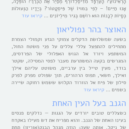
הָרְאִינוֹעַ? הָעַרְפָּד מִדִּיסֶלְדוֹרְף מְסַיֵר אֶת הַכְּרַךְ? הוֹפְּלָה,
אָנוּ חַיִּים! – לְפִי בִּמּוּיוֹ שֶׁל פִּיסְקָטוֹר? בְּיָדָיו הַנְּעוּלוֹת
כְּסָיוֹת לְבָנוֹת הוּא רוֹשֵׁם בְּגִיר מִילְיוֹנִים …
קיראו עוד
האוצר בהר נפוליאון
בשעה שמשלושת הדקלים צמוקי הגזע וקמולי הצמרת
מתחילים להתפצל צללי צללים על פני משטח החול,
המשתפע ויורד אל הגוש האפלולי של הפרדסים,
המגרשים בקעה המשתרעת מעבר לפסי המסילה, שקטר
בודד, מעין טייל בין ערביים, משוטט עליהם אילך
ואילך, חשאי, תפוס הרהורים, תוך שפולט מפרק לפרק
סילון של פיח אל הוורוד הקלוש ששמש רחוקה שיירה
בשמים …
קיראו עוד
הגנב בעל העין האחת
כשצללים טובים יורדים על הגגות — נדלקים פנסים
בעינו האחת של הגנב. והוא מפריח את דש מעילו באקדח
של ניקל. אותה שעה: הוזה מנהל הבנק(אוריון) תחת