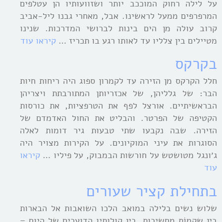
על לילה רחוק המוככב יותר ושזוועותיו הן עטלפים
המרפרפים ממעל לראשינו. אבל, מאחרי גבנו ליל-אביב
קרוב עולה מן הים בינות לברושי המדרכות. שנינו
מטיילים בין צלליו עד לאותו רגע בו תכריז …
קיראו עוד
בקרקס
חלל הקרקס מן הזירה עד לקמרון ספוג היה ריחות חיות
הבר: של גלליהן, של אכזריותן המתורבתת ויצריהן
הבראשיתיים. אורצל לפף את הטרפציות, את כורסות
הקטיפה של הפרטר. והבליט את החול האדמדם של
הזירה. שבה נקבעו שתי טבעות גיר דומות לאלה
הסוגרות את עיני המוקיונים. על הקירות מצויר היה
ג׳ונגל מטושטש על חורשות הבמבוק, על פיליו …
קיראו
עוד
בתחילת קציר שעורים
שלוש נשים בלילה במואב הלכו השואבות אל הבארות
בין שִקְמוֹת מחשיכות, בין קולותיו הדועכים של היום –