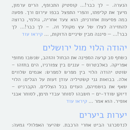
הנערה. – לך כבר!… קוסטיק התכופף, הרים ערמון,
מיעך את קליפתו, והפרי התפצל בכפו עירום ורך. פסעה
כמה פסיעות אחורנית; הוא צעד אחריה, גולמי, כרוצה
להחזירה לצלו של עץ מקולל זה. – לך כבר!… לך
כבר!… — סיננה מבין שיניים הדוקות, …
קיראו עוד
יהודה הלוי מול ירושלים
כשחף סב קרעה הספינה את הכחול והזהב, שנשבו מחופי
אפריקה. כאלבטרוס – עננים בין צפורניו, הים בחזהו –
שוטט יהודה הלוי בין מפרש למפרש: אגמים שלווים
אלה. בבואות גני קשטיליה עודן זעות על הגלים: הלוי
שאף את בושמיהם, העזים בכל הצללים. הקברניט –
דיוקן שודד-ים – חשבהו לסוחר עבדי תימן, לסוחר אבני
אופיר. הוא אמר …
קיראו עוד
יערות ביערים
לנדסכרגר הביט אחרי הרכבת. שהיער האפלולי גמעה: