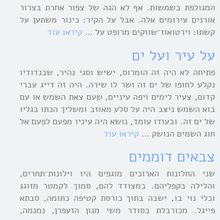
המגולפת בשמשות. אף לא הגה של צפור אחרת בצרור
אורנים עירומים אלה. אבל על הקיר: כינור משתען על
קשתו: וירטואוז־שווקים מרופט על …
קיראו עוד
על עיר ועל ים
פתיחה לא היה זה הומרוס, ישיש וסגי נהיר, שבנדודיו
נקלע לחופו של ים זה ושר לו שירה. היה זה דייג עברי
קדום, צעיר לימים ויפה עיניים, שעם צאת השמש או עם
בוא השמש ניצב היה על סלע מאוזב ומשליך הכתו בגליו
של ים זה. ובעודו עומד, נושא היה עיניו מפעם לפעם אל
חוג השמים הנושק …
קיראו עוד
צבאים דוממים
שני החלונות הארוכים מוגפים היו וילונות־תחרים,
והלילה בקפליהם. במצודד להם, סמוך לקמטר מזוגג
וכלי נוי בו, ישבה בתוך כורסת קטיפה כתומה, סבתא
פייגל. מכורבלת בסודר משי מגון הזעפרן, נמנמה,