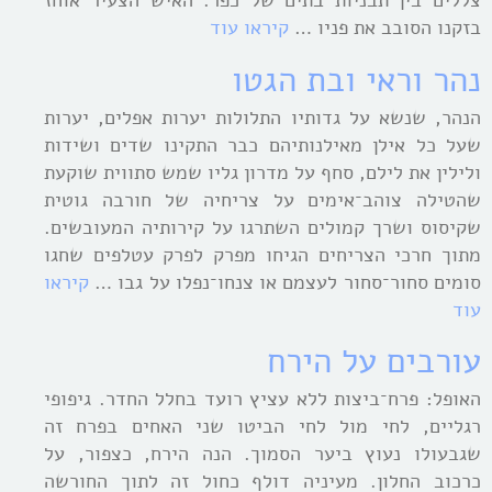
צללים בין תבניות בתים של כפר. האיש הצעיר אוחז
בזקנו הסובב את פניו …
קיראו עוד
נהר וראי ובת הגטו
הנהר, שנשא על גדותיו התלולות יערות אפלים, יערות
שעל כל אילן מאילנותיהם כבר התקינו שדים ושידות
ולילין את לילם, סחף על מדרון גליו שמש סתווית שוקעת
שהטילה צוהב־אימים על צריחיה של חורבה גוטית
שקיסוס ושרך קמולים השתרגו על קירותיה המעובשים.
מתוך חרכי הצריחים הגיחו מפרק לפרק עטלפים שחגו
סומים סחור־סחור לעצמם או צנחו־נפלו על גבו …
קיראו
עוד
עורבים על הירח
האופל: פרח־ביצות ללא עציץ רועד בחלל החדר. גיפופי
רגליים, לחי מול לחי הביטו שני האחים בפרח זה
שגבעולו נעוץ ביער הסמוך. הנה הירח, כצפור, על
כרכוב החלון. מעיניה דולף כחול זה לתוך החורשה