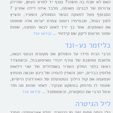
האם לא שכח בה משהו? נפנף יד לסרט העשן, שהידק
צרורות של לבנים: מאומה, מלבד איזה לילה אחרון ?
התכופף מעל למעקה הגשר המתולע, השעיר, והציץ
לתוך הנחל, שבמימיו רטטה צמרת יערות אלה שחסמו
את האופקים. אחר כך ירד לאטו לבאר התחנה, שסוס
שחור חרטום ליקק שם קילוחי …
קיראו עוד
כליזמר נע-ונד
הרבי הניח מידו על השולחן את מקטרת הכסף הנאה,
מלאכת מחשבת של צורף יהודי מאיסטנבול, וכשמצדד
ראשו כלפי החלון השרוי באפלולית של שני וילאות
פלוסין כבדים, ישב והאזין להמיה של ניגון שבאה מהחוץ
ועמעמה את קול הילוך המטוטלת של האורלוגין הישיש,
שעמד לו מדוחק במשקע שבקיר. לאחר שהות מה חזר
ונטל הרבי את המקטרת, וכשמסתכל …
קיראו עוד
ליל הגיטרה
הֶלי היתה פחות יפה מן הגיטרה, זולת אצבעותיה: תמיד