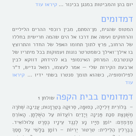
יום בהן והמביטות במנגן בכינור …
קיראו עוד
דמדומים
המטוס שהגיח, מן־הסתם, מבין רוכסי ההרים הליליים
והרחוקים ועשה את דרכו אל הים שהמה חרישית בחללו
של הרחוב, פרץ לתוך תחומו האפל של החדר והתרוצץ
בו אילך־ואילך כשמטרטר נוגות ועמוקות בכל מיתריו של
קונטרבס. המרחק האינסופי בא להידחק דווקא לבין
ארבעת הקירות שלי — אמר לעצמו, רפאל גדיש, ד״ר
לפילוסופיה, כשהוא תומך סנטרו בשתי ידיו …
קיראו
עוד
דמדומים בבית הקפה
שולחן 1
– בְּלוֹרִית דְּלִילָה, כְּסוּפָה, סְרוּקָה בְּטַרְזָנוּת; עֲנִיבָה שְׁחֹרָה
מְשֻׁנֶּצֶת סִכַּת פְּנִינָה וְיָדַיִם רוֹעֲדוֹת עַל הַשֻּׁלְחָן. הָאוֹרֵחַ
מְדַּמְדֵּם: יוֹמַן חַיָּיו נָע לְנֶגֶד עֵינָיו כְּסֶרֶט צֵלוּלוֹאִיד.
בְּבֶּרְלִין הַלֵּילִית: טִרְטוּר יְרִיּוֹת – רוֹמָן בַּלָּשִׁי עַל מָסַךְ