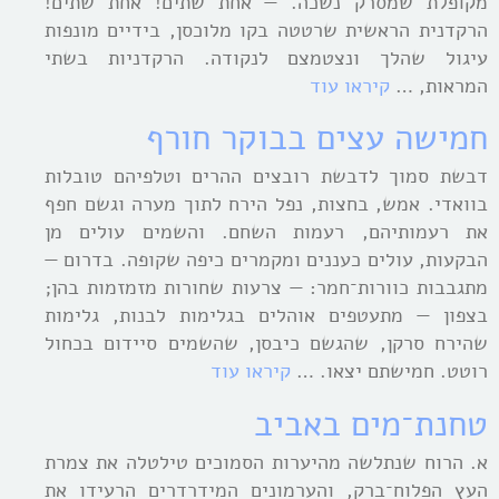
מקופלת שמסרק נשכה. — אחת שתים! אחת שתים!
הרקדנית הראשית שרטטה בקו מלוכסן, בידיים מונפות
עיגול שהלך ונצטמצם לנקודה. הרקדניות בשתי
המראות, …
קיראו עוד
חמישה עצים בבוקר חורף
דבשת סמוך לדבשת רובצים ההרים וטלפיהם טובלות
בוואדי. אמש, בחצות, נפל הירח לתוך מערה וגשם חפף
את רעמותיהם, רעמות השחם. והשמים עולים מן
הבקעות, עולים כעננים ומקמרים כיפה שקופה. בדרום —
מתגבבות כוורות־חמר: — צרעות שחורות מזמזמות בהן;
בצפון — מתעטפים אוהלים בגלימות לבנות, גלימות
שהירח סרקן, שהגשם כיבסן, שהשמים סיידום בכחול
רוטט. חמישתם יצאו. …
קיראו עוד
טחנת־מים באביב
א. הרוח שנתלשה מהיערות הסמוכים טילטלה את צמרת
העץ הפלוח־ברק, והערמונים המידרדרים הרעידו את