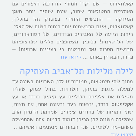
קאַלוואַדוס — שם יקר! חמורי קורדובה האפורים עם
האוזניים המטולאות שחור, אינם שותים יותר מאגן
המזרקה — התכשיט היחידי בפונדק זה! בחללך,
קאלוואדוס, אינם מתבשמים יותר ריחות השום של הצלי,
ריחות הזיעה של האבירים הנודדים, של הטוראדורים,
של הג׳יטאַנות! בכוכיך מצטופפים צללים שפרצופיהם
חבושים מסכות גאז ומביטים בי בעיניים שרופות! —
פדרו, הבא יין באותו …
קיראו עוד
לילה מלילות תל־אביב העתיקה
מתוך שתי סימטאות, סמוכות זו לזו, השרויות בשינה עד
למעלה מגגות בתיהן, השרויות בחול עמוק שעליו
מטילים את צלליהם הליליים עץ קיקיון בודד או עץ
אקליפטוס בודד, יוצאות בעת ובעונה אחת, עם חצות,
שתי דמויות של בחורים צעירים שמחמת הדמיון הרב
שהלילה משווה להן הריהן דומות לדמות אחת שהתפצלה
משוּם-מה לשתיים. שני הבחורים מנענעים ראשיהם …
קיראו עוד