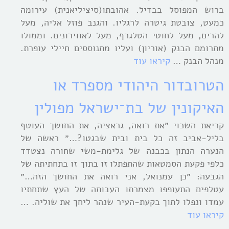
ברוש המפוסל בבדיל. אהובתו(סיציליאנית) עירומה
כמעט, צובטת גיטרה לרגליו. והגנב פוזל אליה, מעל
להרים, מעל לחוטי הטלגרף, מעל לאווירונים. וממולו
מתרומם הבנק (אוריון) ועליו מתנוססים חיילי עופרת.
מנהל הבנק …
קיראו עוד
הטרובדור היהודי מספרד או
האיקונין של בת־ישראל מפולין
קריאת השכוי ״את רואה, גראציה, את החושך העוטף
בליל-אביב זה כל בית ובית שבגטו?…״ ראשה של
הנערה הנתון בכבנה של גלימת-משי שחורה נצטדד
כלפי פקעת הסמטאות שהתפתלו זו בתוך זו בתחתיתה של
הגבעה: ״כן עמנואל, אני רואה את החושך הזה…״
עטלפים התעופפו מצמרתו העבותה של העץ שתחתיו
עמדו ונפלו לתוך בקעת-העיר שנהר ליחך את שוליה. …
קיראו עוד