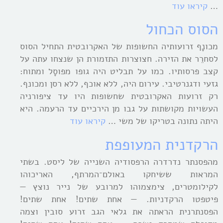
…
קיראו עוד
הסוס הכחול
מכונָף זרועותיה החשופות של האקרובטית התחיל הסוס
לסחרֵר את הזירה. חצוצרות התזמורת הן שנצחו עתה על
קצב פרסותיו. כמו על תבליט היה גופו מפוסָל ומתוח:
גזעי ודגנרטיבי. עירום היה, ללא אוכף, ללא רסן ומכונף.
רק זרועות האקרובטית שחשופות היו עד ציפורניה
העשויות מקושתות על גבו מן הירכיים עד הרעמה. היא
היתה נתונה בטריקו של משי …
קיראו עוד
הרקדנית המעופפת
מהפסנתר נדרדרה הרפסודיה השנייה של ליסט. בשתי
המראות ששיחקו באולם־המרתף, האריכוהו
לקילומטרים, צימצמוהו למרובע של נייר נוצץ —
פיטפטו הרקדניות. — אחת שתים! אחת שתים!
הפסנתרנית הראתה את גלאי הגב זרוע סובין וצמה