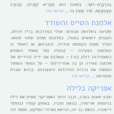
בְּכִרְכֶּרֶת-דֹאַר. בְּשׁוּבוֹ הוּא מַקְרִיא לְפָנֵינוּ, חֲבוּרָה
מְצֻמְצֶמֶת, שִׁיר שֶׁאֵין בּוֹ …
קיראו עוד
אלמנת הטייס והשודד
שקיעה בשלושה צבעים: שולי המדרכות בדיו זורחת,
העננים דשואים בסגול, בחלונות מפזם שחור סומא.
החדר פתוח כקופסת פודרה. (הוביגאן או ראשל 1)
האלמנה הצעירה — (בעלה נפל מאחד השמים
כשאווירונו דולק כנר) — משלבת את ידיה (הידיים של
אלמנה צעירה הן כה אווריריות) — על המשי השחור
המחפה את ברכיה הוורודות והעצובות. ברנש שברח
מחמישה …
קיראו עוד
אפריקה בלילה
שבע שעות בערב, וכבר היער האפריקני מצית את לילו
ברעמות אריותיו, כנוצת תוכיו, בצחוק קופיו ובטלפי
דישוניו. בושם-בר זה, הנישא מציורי הפלקט, מספר לנו