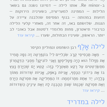
ב-Re minor. אותו לילה — דמיונו נשנה גם בשאר
הלילות — המתינה למעריציה, כשעיניה הירוקות —
זוועות במהותה — בנוף הפסיפס שהלבנה ציירה על
הגגות. שלושתם באו, זה אחר זה, מאחרי קלעי הלילה
כגיבורי תיאטרון, פחות מלומדי ז׳סטות אבל כאובי לב
יותר. הראשון, שעיניו הכחולות, שערו …
קיראו עוד
לילה אָלֶף
רבן השחמט ונפוליון הקיסר
– מֵאָה תַּכְסִיסֵי קְרָב שִֹכְלִיִּים לִי! בּוֹנַפַּרְטֶה זֶה נִסָּה תָּמִיד
אֶת מַזָּלוֹ! הוּא הָיָה פָטָלִיסְטָן וַאֲנִי לוֹגִיקָן! מְסֻבֵּי הַדֵּקָמֵרוֹן
מִתְשַֹרְטְטִים עַל רֶקַע תֵּאַטְרָלִי כָּזֶה: קֶטַע יָם שֶׁהַיָּרֵחַ נָעַץ
בּוֹ אֶת כִּידוֹנֵי הַכֶּסֶף, אֳנִיּוֹת בָאֹפֶק, אֳנִיּוֹת שְׁדוּדוֹת מִתּוֹךְ
בָּלָדָה; יַד אַחַת מִתְרוֹמֶמֶת: זוֹ הַמַּחְלִיקָה אֶת תִּסְרֹקֶת הַיָּרֵחַ
וְאֶת תִּסְרֹקֶת שְׁכֶנְתּוֹ שֶׁגּוֹן הַהָבְנֶה לָהּ וְאֶת עֵינֶיהָ הַשְׁדוּדוֹת
…
קיראו עוד
לילה במדריד