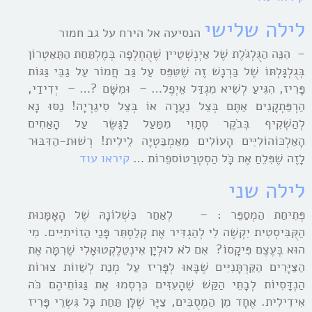
לילה שלישי
הנסיעה אל הירח על גב חמור
– הִנֵּה הַגֻּלְגֹּלֶת שֶׁל אַיְנְשְׁטֵיין שֶׁהֻחְלְפָה בְּמֶלְתַּחַת הַתֵּאַטְרוֹן
בְּגֻלְגָּלְתּוֹ שֶׁל בַּרְנָשׁ זֶה שֶׁטִּפֵּס עַל גַּב חֲמוֹר עַל גַבֵּי גַּגּוֹת
פָּרִיז, הִגִּיעַ לְשִׁיא מִגְדַּל אֵיְפֶל… – וּמִשָּׁם ?… – יְדִידַי,
הַרְפַּתְקָנִים אַתֶּם בְּצֵל נַעֲרָה אוֹ בְּצֵל סִיגַרְיָה! נַסּוּ נָא
לְהַשְׁקִיף בְּבֹקֶר סְתָוִי מִמַּעַל לַגֶּשֶּר עַל הָאַחִים
הָאַלְכּוֹהוֹלִיִּים הָעוֹלִים מֵאַמְבַּטְיָה לֵילִית! רְשׁוּת-הַדִּבּוּר
לָזֶה שֶׁפִּלֵחַ אֶת כָֹּל הַסְטְרַטוֹספֵרוֹת …
קיראו עוד
לילה שני
פְּתִיחַת הַמְסַפֵּר : – לְאַחַר כִּשְׁלוֹנָהּ שֶׁל הָאָמָּנוּת
הַקֻּבִּיסְטִית יִקְשֶׁה לִי לְהַגְדִּיר אֶת קְלַסְתֵּר פָּנַי הַזוֹיתִיִּים. מִי
הוּא בְּעֶצֶם פִּיקָסוֹ? אִם לֹא לוּלְיָן אִינְטֵלֶקְטוּאָלִי שֶׁרִמָּה אֶת
הַצַּיָּרִים הַקַּרְתָּנִיִּים שֶׁבָּאוּ לְפָּרִיז עַל מְנַת לְשַׁווֹת צוּרוֹת
הַנְדָּסִיוֹת לְבָתֵּי הַקַּשׁ שֶׁהָעִזִּים כִּרְסְמוּ אֶת גַּגּוֹתֵיהֶם כֹּה
אִידִילִית. אֶחָד מִן הַמְסֻבִּים, צַיָּר שֶׁלָּן תַּחַת כָּל גִּשְרֵי פָּרִיז