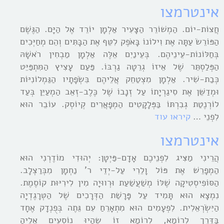
אינטרמצו
חֲצוֹת-יוֹם. הַמְשׁוֹרֵר הַצָּעִיר אַלְמָן יוֹרֵד אֶל הַיָּם. הַגֶּשֶׁם
הַפּוֹרֵשֹ עַתָּה אֶת וִילוֹנוֹ בָּאֹפֶק לִטֵּף אֶת הַבָּתִּים וְהֵם מְחַיְּכִים
בְּחַלּוֹנוֹת-עֵינֵיהֶם. בְּעֵינַיִם אֵלֶּה אַלְמָן מַבְחִין רֹאשָׁהּ
הַפְּלַסְתֵּר שֶׁל אֵיזוֹ גְרֵטָה גַרְבּוֹ. פַּעַם עָצִיץ הַמִּתְפַּיֵּט
כְּבַת-שִׁיר. אַלְמָן מִצְטַחֵק אֲלֵיהֶם בִּשְֹפָתָיו הַגַּמְלוֹנִיּוֹת
וּמְדַשֵּׁן אֶת סִיגַרְיָתוֹ עַל זְנָבוֹ שֶׁל כֶּלֶב-זְאֵב הַמְעַיֵּן בְּעַד
לוֹרְנֶטַת גְבִרְתּוֹ בַּפְּלָקָטִים הַמְפָאֲרִים קְיוֹסְק. עוֹבֵר הוּא
לִפְנֵי …
קיראו עוד
אינטרמצו
הֲרֵינִי מַצִּיג לִפְנֵיכֶם אָדָם-פַּיְטָן: יְהוּדִי מוֹדֶרְנִי הוּא
הַמְפָרֵשׁ אֶת פּוֹל וָלֵרִי עַל-יְדֵי ר’ נַחְמָן מִבְּרַצְלָב.
הַסּוֹפִיסְטִיקָה שֶׁלּוֹ מְשַׁעֲשַׁעַת וּרְווּיָה מִין לִירִיּוּת קוֹסֶמֶת.
נִמְצָא הוּא תָּמִיד עַל פָּרָשַׁת הַדְּרָכִים שֶׁל הַטְּרָגֶדְיָה
הַיִּשְֹרְאֵלִית. לִפְעָמִים הוּא מִתְאָרֵחַ עִם גֵּתֶה בְּפֻנְדָק אֶחָד
בַּדֶּרֶך לְרוֹמָא, לְרוֹמָא זוֹ שֶהָיוּ נוֹסְעִים אֵלֶיהָ