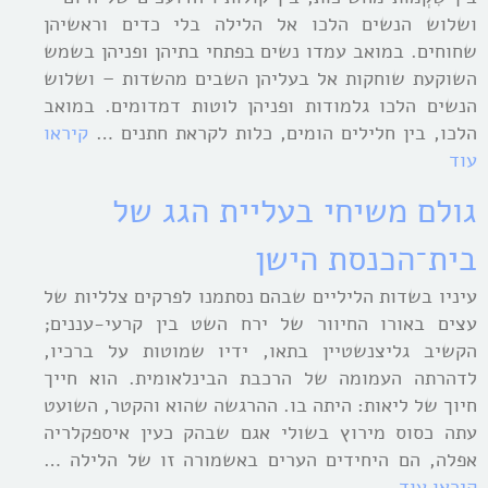
ושלוש הנשים הלכו אל הלילה בלי כדים וראשיהן
שחוחים. במואב עמדו נשים בפתחי בתיהן ופניהן בשמש
השוקעת שוחקות אל בעליהן השבים מהשדות – ושלוש
הנשים הלכו גלמודות ופניהן לוטות דמדומים. במואב
הלכו, בין חלילים הומים, כלות לקראת חתנים …
קיראו
עוד
גולם משיחי בעליית הגג של
בית־הכנסת הישן
עיניו בשדות הליליים שבהם נסתמנו לפרקים צלליות של
עצים באורו החיוור של ירח השט בין קרעי-עננים;
הקשיב גליצנשטיין בתאו, ידיו שמוטות על ברכיו,
לדהרתה העמומה של הרכבת הבינלאומית. הוא חייך
חיוך של ליאות: היתה בו. ההרגשה שהוא והקטר, השועט
עתה כסוס מירוץ בשולי אגם שבהק כעין איספקלריה
אפלה, הם היחידים הערים באשמורה זו של הלילה …
קיראו עוד