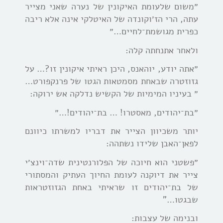
״משום שלעומת האיקונין של נערה שאני מצייר
עתה, הרי הז׳וקונדה של האיטלקי אינה אלא ריבה
כפרית מגושמת־לחיים…״
ולאחר אתנחתה קלה:
״אתה יודע, יוהאנס, היכן ראיתי איקונין זו?… על
גזוזטרה שבאחת מסמטאות הגטו של פרנקפורט…
״ בעיניו המימיות של הקשיש נדלקה אש ירוקה:
״בת־יהודים, מאסטרו! … בת־יהודים!…״
יותר משכיוון הצייר את דבריו למשרתו כיוונם
לפאן־האבן שלידו נשתהה:
״פשטני הוא חיוכה של הפלורנטינית שדה־וינצ׳י
צייר את דיוקנה לעומת החיוך העתיק והמסתורי
של בת־יהודים זו שראיתי באחת הגזוזטראות
שבגטו…”
ובנימה של עצבות: