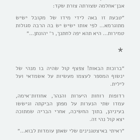
אבן־אחלמה שצורתה צורת שקד:
״טבעת זו באה לידי מידו של מקובל ישיש
מתוגרמא… לפי אותו ישיש יש בה הרבה סגולות
טמירות… היא תהא יפה לחתנך, ר׳ יהונתן…״
*
״ברוכות הבאות! צפצף קול שהיה בו מנהי של
ינשוף המספר לעצמו מעשיות על אשמדאי ועל
לילית.
רדופות רוחות היערות והנהר, אחוזות־אימה,
עמדו שתי הנערות על מפתן הביקתה וגיששו
בעיניהן, בתוך החשיכה, אחרי הבריה שמתוכה
יצא קול נהי זה.
״ראיתי באיצטגנינים שלי שאתן עומדות לבוא…״