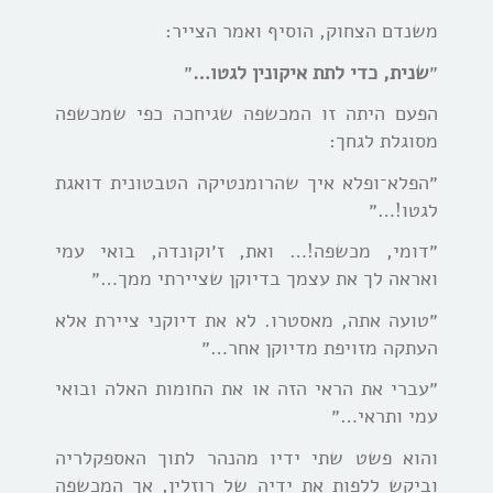
משנדם הצחוק, הוסיף ואמר הצייר:
״
שנית, כדי לתת איקונין לגטו…
״
הפעם היתה זו המכשפה שגיחכה כפי שמכשפה
מסוגלת לגחך:
״הפלא־ופלא איך שהרומנטיקה הטבטונית דואגת
לגטו!…״
״דומי, מכשפה!… ואת, ז׳וקונדה, בואי עמי
ואראה לך את עצמך בדיוקן שציירתי ממך…״
״טועה אתה, מאסטרו. לא את דיוקני ציירת אלא
העתקה מזויפת מדיוקן אחר…״
״עברי את הראי הזה או את החומות האלה ובואי
עמי ותראי…״
והוא פשט שתי ידיו מהנהר לתוך האספקלריה
וביקש ללפות את ידיה של רוזלין, אך המכשפה