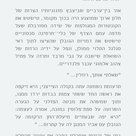
אור בין־ערביים שביצבץ מזגוגיותיו הצרות של
חלון ארוך שמוצנע היה בכוך מקומר, טישטש את
הקונטורות המגולפות של שידה מסורבלת שעל
מדפה עמם הצדף של כלי־־חרסינה סכסוניים
טישטש את דמויות הגובלן שהציצו לתוך ראי
סגלגל התלוי ממולן, ונפל על ידיה הרזות של
השואלת שישבה על גבי מרבד וחרזה על פתיל
צהוב אלמוגי ענבר פלנדריים.
״שאלתי אותך, רוזלין… ״
תרעומת נשמעה עתה בקולה הצייצני; היא זיקפה
את ראשה החד ששתי צמות כבדות ירדו ממנו,
ותוך שמשהה את מבטה הפזלני על הנערה
השרועה על ספת־פלוסין נמוכה, אמרה לעצמה:
״היא יפה שבעתיים מיעלת־החן הרקומה על
הגובלן עם אביר המנגן לה על קתרוס… ״
בתו של יהונתן איסרלין הסבה את עיניה מהחלון