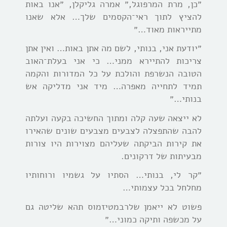
״כן, מרת המרפוגל,״ אמרה גליקלן, ״אנו באות
להציץ לתוך ראי־הקסמים שלך… אלא שאנו
מתייראות מאוד…״
״יודעת אני, בנותי, לשם מה אתן באות… ואין אתן
צריכות להתיירא ממני… כי אני בעלת־האוב
הטובה הנשרפת והולכת על כל המדורות והקמה
תמיד לתחייה מאפרה… מיד אני מדליקה אש
בנותי…״
לא ייצאה שעה קלה ומתוך החשיכה בקעה ועלתה
להבה שהתפצלה לצבעים מצבעים שונים שהאירו
את קירות הביקתה שעליהם מצוירות היו צורות
מבעיתות של דרקונים.
״קר לי, בנותי… הסתיו על גשמיו ורוחותיו
מחלחל בכל עצמותי…
פשוט לא ייאמן שלרבמטיזמוס תהא שליטה גם
על מכשפה ותיקה כמוני…״