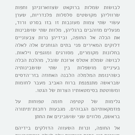
לבושות שמלות ברוקאט שצווארוניהן וחפות
שרווליהן מקושטים סלסלות פלנדריות, שערן
עשוי שתי צמות מעונבות זו בזו בסרט ורוד,
מנעלים מזוהבים ברגליהן, מלוות שתי שושבינות
את הכלה אל החופה, ובידיהן נרות צבעוניים
דלוקים המאירים פני בתים הגוחנים אלה לאלה
בחלונות מקומרים, מסורגים ומוגפים וילאות.
לבושה שמלת אטלס ארוכת שובל, מהלכת הכלה
בעיניים מושפלות בין שתי שושבינותיה
כשהינומת המלמלה הלבנה האחוזה בזר־הדסים
שבראשה מתנפנפת ברוח האביב מעבר לחומות
ומשוטטת בסימטאותיו הצרות של הגטו.
גלימות של קטיפה חומה טפוחות על
פוזמקאותיהם הגבוהים. מגבעות רחבות־תיתורה
בראשם, מלווים שני שושבינים את החתן
אל החופה, ונרות השעווה הדולקים בידיהם