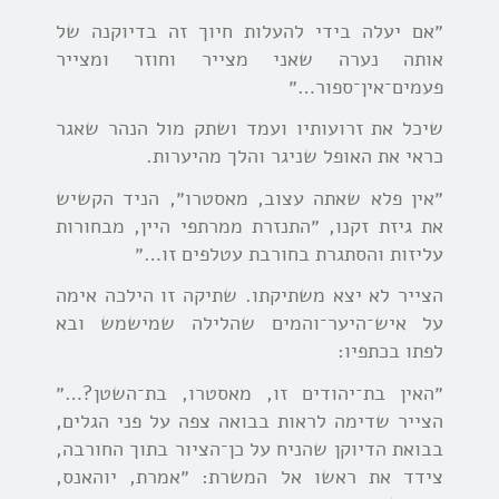
״אם יעלה בידי להעלות חיוך זה בדיוקנה של
אותה נערה שאני מצייר וחוזר ומצייר
פעמים־אין־ספור…״
שיכל את זרועותיו ועמד ושתק מול הנהר שאגר
כראי את האופל שניגר והלך מהיערות.
״אין פלא שאתה עצוב, מאסטרו״, הניד הקשיש
את גיזת זקנו, ״התנזרת ממרתפי היין, מבחורות
עליזות והסתגרת בחורבת עטלפים זו…״
הצייר לא יצא משתיקתו. שתיקה זו הילכה אימה
על איש־היער־והמים שהלילה שמישמש ובא
לפתו בכתפיו:
״האין בת־יהודים זו, מאסטרו, בת־השטן?…״
הצייר שדימה לראות בבואה צפה על פני הגלים,
בבואת הדיוקן שהניח על כן־הציור בתוך החורבה,
צידד את ראשו אל המשרת: ״אמרת, יוהאנס,