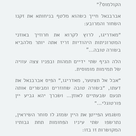
הקולמוס?״
אברבנאל חייך כשהוא מלטף בניחותא את זקנו
השחור והמרובע:
״מאדריגו, לרוץ לקרוא את חרוזיך באוזני
המטרוניתות היהודיות זריז אתה יותר מלהביא
בשורה טובה…”
הלה הניף שתי ידיים תמהות ובפניו צצה עוויה
של תמימות מומוסית.
״אבל אל תצטער, מאדריגו,״ הפיס אברבנאל את
דעתו, ״בשורה טובה שחוזרים ומבשרים אותה
תנעם שבעתיים לאוזן… ושכרך יהא גביע יין
פורטוגלי…״
משגמע הפייטן את היין שמזג לו סוחר השיראין,
נתרשפו שתי עיניו הפחומות תחת גבותיו
המקושרות זו בזו: