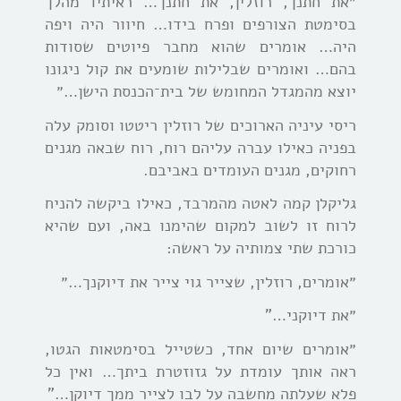
״את חתנך, רוזלין, את חתנך… ראיתיו מהלך
בסימטת הצורפים ופרח בידו… חיוור היה ויפה
היה… אומרים שהוא מחבר פיוטים שסודות
בהם… ואומרים שבלילות שומעים את קול ניגונו
יוצא מהמגדל המחומש של בית־הכנסת הישן…״
ריסי עיניה הארוכים של רוזלין ריטטו וסומק עלה
בפניה כאילו עברה עליהם רוח, רוח שבאה מגנים
רחוקים, מגנים העומדים באביבם.
גליקלן קמה לאטה מהמרבד, כאילו ביקשה להניח
לרוח זו לשוב למקום שהימנו באה, ועם שהיא
כורכת שתי צמותיה על ראשה:
״אומרים, רוזלין, שצייר גוי צייר את דיוקנך…״
״את דיוקני…”
״אומרים שיום אחד, כשטייל בסימטאות הגטו,
ראה אותך עומדת על גזוזטרת ביתך… ואין כל
פלא שעלתה מחשבה על לבו לצייר ממך דיוקן…”