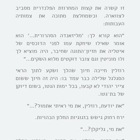
זו קשרה את קצות המחרוזת הפלנדרית מסביב
לצווארה. וכשמחלצת מתוכה את צמותיה
העבותות:
״הוא קורא לך: ׳מליזאנדה הסהרורית…׳ הוא
אומר שאילו שיחקת עמו לפני הדוכסים של
איטליה את חזיון־התוגה שחיבר, היה מוציא לך
ולו מוניטין וגם צובר דוּקטים מלוא השקים…״
רוזלין חייכה חיוך שהלך ושקע לתוך הראי
הסגלגל שלילה כבר עמד בו: היה זה חיוך ששום
צייר יהודי לא קבעו, בכל ימות הגטו, בשום דיוקן
של בת־גטו.
״את יודעת, רוזלין, את מי ראיתי אתמול?…״
ירח רחוק גישש בזגוגיות החלון הכהויות.
״את מי, גליקלן?…״