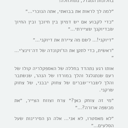
בחלונות המגדל, נתחלחלה:
״למה לך לראות את בבואתי, אתה הנוכרי…״
״כדי לקבוע אם יש דמיון בין חיוכך ובין החיוך
שבדיוקנך שציירתי…״
״דיוקני!… לשם מה ציירת את דיוקני…״
״ראשית, כדי לתקן את הז׳וקונדה של דה־וינצ׳י…
״
אותו רגע נתהדד בחללה של האספקלריה קולו של
רעם שנתגלגל והלך במורדו של הנהר, שנשתבר
והלך לשברי־שברים של צחוק יבבני, של צחוק
שרקני.
״מי זה צוחק כאן?״ צרח וצווח הצייר, ״את
מכשפה ארורה?…״
״לא מאסטרו, לא אני… אלה הן הסירינות שעל
הסלעים…״