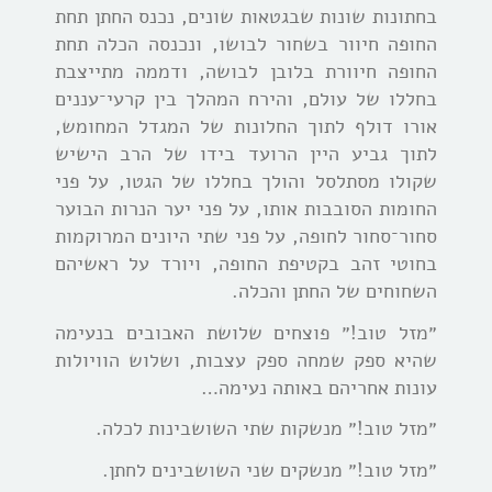
בחתונות שונות שבגטאות שונים, נכנס החתן תחת
החופה חיוור בשחור לבושו, ונכנסה הכלה תחת
החופה חיוורת בלובן לבושה, ודממה מתייצבת
בחללו של עולם, והירח המהלך בין קרעי־עננים
אורו דולף לתוך החלונות של המגדל המחומש,
לתוך גביע היין הרועד בידו של הרב הישיש
שקולו מסתלסל והולך בחללו של הגטו, על פני
החומות הסובבות אותו, על פני יער הנרות הבוער
סחור־סחור לחופה, על פני שתי היונים המרוקמות
בחוטי זהב בקטיפת החופה, ויורד על ראשיהם
השחוחים של החתן והכלה.
״מזל טוב!״ פוצחים שלושת האבובים בנעימה
שהיא ספק שמחה ספק עצבות, ושלוש הוויולות
עונות אחריהם באותה נעימה…
״מזל טוב!״ מנשקות שתי השושבינות לכלה.
״מזל טוב!״ מנשקים שני השושבינים לחתן.