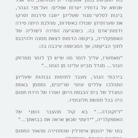
שנשא על גדותיו יערות אפלים: ועל־פני הנהר,
בינות לסלעי־מגור שעליהן ישבו סירנות וסרקו
את שערותיהן שנזלו כאשדות, מהלכת היתה סירה
ודמות־אדם בה. כשהגיעה הסירה לשוליה של
האספקלריה, ביקשה הדמות לצאת ממנה ולהיכנס
לתוך הביקתה; אך המכשפה עיכבה בה:
״מאסטרו, עליך לומר מה שיש לך לומר ממרחק
הנהר… מגדל מביט עלינו מן הגטו…״
בירכתי הנהר, מעבר לחומות גבוהות שעליהן
התהלכו צללים עוטי שריונים, נסתמן באמת
המגדל של בית־הכנסת הישן ואורו של הירח חתום
היה בכל חמשת חלונותיו.
״ז׳וקונדה…״ בא קול מהעבר השני של
האספקלריה, ״ידעתי שכאן אראה את בבואתך…״
בתו של יהונתן איסרלין שהחווירה מהאור החתום