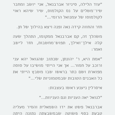
״עוד הלילה, סיניור אברבנאל, אני יושב ומחבר
שיר־משלים על נס הקולמוס, שיר שיהא ראוי
לקולמוסו של עמנואל הרומי…״
חזר והחווה קידה נאה ופנה ויצא בהילוך של חן.
משהלך זה, קם אברבנאל ממקומו, התהלך שעה
קלה אילך־ואילך, תפוש־מחשבות, חזר לישב
ואמר:
״אמת היא, ר׳ יהונתן, שכתוב שהגואל יהא עני
ורוכב על חמור… אך אני הייתי מושיבו על סוסה
מפוארת ושם כתר בראשו שבו משבץ הייתי את
כל האבנים הטובות שבמטמוניות שלי…״
איסרלין ניענע ראשו בעצבות:
״לגואל יאה העניות וגם העניוות…״
אברבנאל פשט את ידו השמאלית והסיר מעליה
טבעת כסף פשוטה שבמשבצתה נתונה היתה