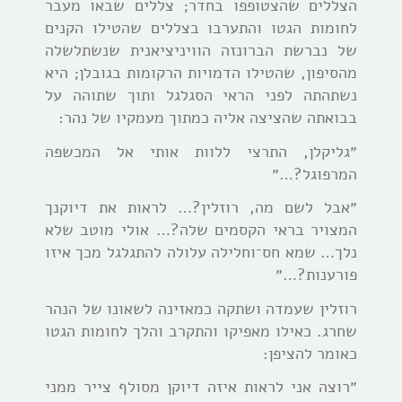
הצללים שהצטופפו בחדר; צללים שבאו מעבר
לחומות הגטו והתערבו בצללים שהטילו הקנים
של נברשת הברונזה הוויניציאנית שנשתלשלה
מהסיפון, שהטילו הדמויות הרקומות בגובלן; היא
נשתהתה לפני הראי הסגלגל ותוך שתוהה על
בבואתה שהציצה אליה כמתוך מעמקיו של נהר:
״גליקלן, התרצי ללוות אותי אל המכשפה
המרפוגל?…״
״אבל לשם מה, רוזלין?… לראות את דיוקנך
המצויר בראי הקסמים שלה?… אולי מוטב שלא
נלך… שמא חס־וחלילה עלולה להתגלגל מכך איזו
פורענות?…״
רוזלין שעמדה ושתקה כמאזינה לשאונו של הנהר
שחרג. כאילו מאפיקו והתקרב והלך לחומות הגטו
כאומר להציפן:
״רוצה אני לראות איזה דיוקן מסולף צייר ממני