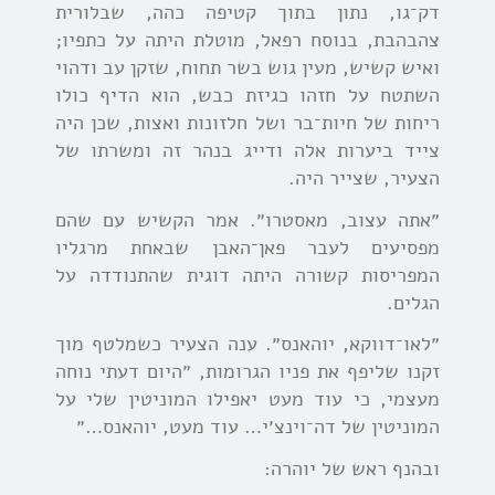
דק־גו, נתון בתוך קטיפה כהה, שבלורית
צהבהבת, בנוסח רפאל, מוטלת היתה על כתפיו;
ואיש קשיש, מעין גוש בשר תחוח, שזקן עב ודהוי
השתטח על חזהו כגיזת כבש, הוא הדיף כולו
ריחות של חיות־בר ושל חלזונות ואצות, שכן היה
צייד ביערות אלה ודייג בנהר זה ומשרתו של
הצעיר, שצייר היה.
״אתה עצוב, מאסטרו״. אמר הקשיש עם שהם
מפסיעים לעבר פאן־האבן שבאחת מרגליו
המפריסות קשורה היתה דוגית שהתנודדה על
הגלים.
״לאו־דווקא, יוהאנס״. ענה הצעיר כשמלטף מוך
זקנו שליפף את פניו הגרומות, ״היום דעתי נוחה
מעצמי, כי עוד מעט יאפילו המוניטין שלי על
המוניטין של דה־וינצ׳י… עוד מעט, יוהאנס…״
ובהנף ראש של יוהרה: