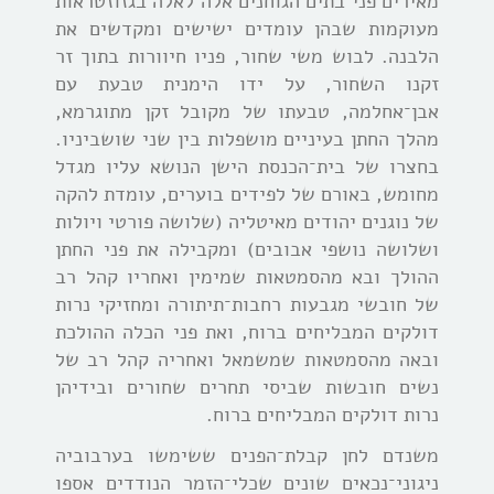
מאירים פני בתים הגוחנים אלה לאלה בגזוזטראות
מעוקמות שבהן עומדים ישישים ומקדשים את
הלבנה. לבוש משי שחור, פניו חיוורות בתוך זר
זקנו השחור, על ידו הימנית טבעת עם
אבן־אחלמה, טבעתו של מקובל זקן מתוגרמא,
מהלך החתן בעיניים מושפלות בין שני שושביניו.
בחצרו של בית־הכנסת הישן הנושא עליו מגדל
מחומש, באורם של לפידים בוערים, עומדת להקה
של נוגנים יהודים מאיטליה (שלושה פורטי ויולות
ושלושה נושפי אבובים) ומקבילה את פני החתן
ההולך ובא מהסמטאות שמימין ואחריו קהל רב
של חובשי מגבעות רחבות־תיתורה ומחזיקי נרות
דולקים המבליחים ברוח, ואת פני הכלה ההולכת
ובאה מהסמטאות שמשמאל ואחריה קהל רב של
נשים חובשות שביסי תחרים שחורים ובידיהן
נרות דולקים המבליחים ברוח.
משנדם לחן קבלת־הפנים ששימשו בערבוביה
ניגוני־נכאים שונים שכלי־הזמר הנודדים אספו