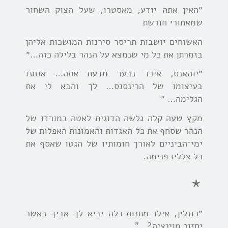
״האין אתה יודע, מאסטרו, שעל הצוק השחור
שמאחורי חורשת
האשוחים יושבות תריסר סירנות המושכות אליהן
בזמרתן את כל מי שנמצא על הנהר בלילה כזה…״
״יוהאנס, איכר נבער מדעת אתה… אנחנו
בעיצומו של הרינסנס… לך והבא לי את
הגלימה… ״
מקץ שעה קלה גלשה הדוגית לאטה במורדו של
הנהר שסחף את כל האגדות והאמונות האפלות של
ימי־הביניים לאורך חומותיו של הגטו שאסף את
כל צלליו פנימה.
*
״רוזלין, אילו מתנות־כלה יביא לך אביך כאשר
יחזור מוינציה?…”