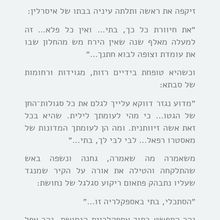
זיקפה את ראשה ותלתה עיניה בבתו של איסרלין:
״את חיוורת כל כך, בתי… ואין כל פלא… זה
למעלה מאלף שנה שאין הירח מש מהחלון שבו
את עומדת וצופה לבוא חתנך…״
וכשהיא טופחת בידיים רזות, מגוידות ורחומות
של סבתא:
״מדוע נגזר דווקא עלייך לגלם את כל סגולות־החן
של הגטו… כי מהי לעומתך לילית. שהיא בכל
זאת אשה זיוותנית. ומה הן לעומתך המדונות של
מאסטרו רפאל… לבי לבי לך, בתי…״
משאמרה מה שאמרה, גחנה ונשפה באש
שהתלקחה והטילה את אורה על הקיר שמנגד
שעליו נתבהק פתאום ריקוע סגלגל של נחושת:
״הסתכלי, בתי באספקלריה זו…״
נהר התפשט בתוך אספקלריית הנחושת, נהר אפל