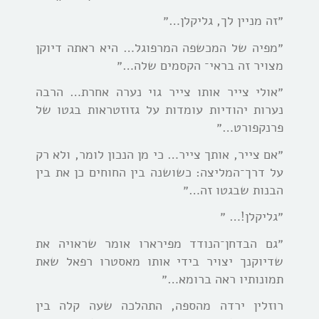
״זה מניין לך, גליקלן…״
״מפיה של המכשפה המרפוגל… היא ראתה דיוקן
מצויר זה בראי־ הקסמים שלה…״
״אולי צייר אותו צייר גוי נערה אחרת… הרבה
נערות יהודיות עומדות על גזוזטראות בגטו של
פרנקפורט…״
״אם צייר, אותך צייר… כי מן הנכון לומר, ולא רק
על דרך־המליצה: כשושנה בין החוחים כן את בין
הבנות שבגטו זה…״
״גליקלן!… ״
״גם הבדחן־הנודד מפירארו אומר שראויה את
שדיוקנך יצויר בידי אותו מאסטרו רפאל שאת
תמונותיו ראה ברומא…״
רוזלין ירדה מהספה, התהלכה שעה קלה בין