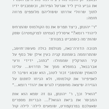
את גביע היין ליד אגרטל הפירות, וכשמכניס ידיו
לתוך שרוולי אדרתו ששוליהם מלופפים פרווה
חומה:
״ר׳ יהונתן, כיצד תפרש את נס הקולמוס שהתרחש
ליהודי רומא?״ איסרלין (עמיתו לפרקמטיה) שתק
שהות־מה כשמביט במנורת־
חנוכה הדורה־נאה, מגולפת כולה מעשה־חושב,
שהתרוממה בשמונת קניה כעין אילן של כסף על
קיר הטרקלין שממולו: ״כתוב, ידידי ורעי
אברבנאל, במופלא ממך אל תדרוש… עלינו
להאמין שהתשבי זכור לטוב, הוא שבא ושיבר לו
לאפיפיור את קולמוסו, ולא הניחו לחתום על
הגזירה שיצאה מחשמניו לגרש את יהודי רומא…״
״הואיל וכך, ר׳ יהונתן, גם זה שמא הוא אות
המבשר את ביאת הגואל?… הבריות מספרים
שאצלכם בפרנקפורט, שומעים לילה־ לילה קול