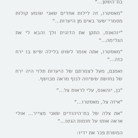
בת־השטן…״
״מאסטרו, זה לילות אחדים שאני שומע קולות
מסמרי־שער באים מן היערות…״
״יוהאנס, התקן את הדוגית ולך והבא לי את
הגלימה…״
״מאסטרו, אתה אומר לשוט בלילה שיש בו ירח
כזה…״
ואמנם, מעל לצמרתם של היערות תלוי היה ירח
של נחושת ששיווה לנוף מראה מכושף.
״כן, יוהאנס, עלי לראות צל…״
״איזה צל, מאסטרו…״
״את צלה של בת־היהודים שאני מצייר… אולי
אראה אותו על חומות הגטו…״
המשרת פכר את ידיו: