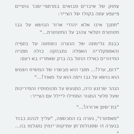
צחוק של איכרים סבואים במרתפי־שכר גוטיים
פיעפע עתה בקולו של הצייר:
״חתנך אינו אלא יהודי ארור הנושא על גבו
חטוטרת וטלאי צהוב על החטוטרת…״
כבנת גלימתה של הנערה נשמטה על כתפיה
והאספקלריה האפלה נתבהקה כולה מפניה
החיוורים כאילו הוטל בה ברק שאחריו בא רעם:
״דום, ערל!… חתני הוא מבשרו של המשיח ושמש
הוא נושא על גבו ויפה הוא עד מאוד!…״
הנהר שרוגע היה, התגעש עד תהומותיו והסירינות
שעל סלעי המגור התחילו ליילל עם הצייר:
״בת־שטן ארורה!…״
״מאסטרו״, גערה בו המכשפה, ״עליך לנהוג כבוד
בנערה זו שסגולות־חן עתיקות־יומין נתגלמו בה…
״