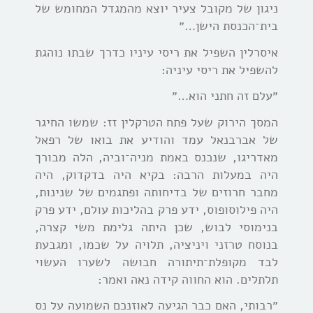
ניגון של מקובל צעיר יוצא מהמגדל המחומש של
בית־הכנסת הישן…״
איסרלין השפיל את ריסי עיניו כדרך שבתו נוהגת
להשפיל את ריסי עיניה:
״עלם זה חתני הוא…״
המסך הירוק שעל פתח הטרקלין זז: שמשו החיגר
של אברבנאל עמד והודיע את בואו של רפאל
מאדריגו, שנכנס באמת מניה־וביה, הלה מבורך
היה במעלות הרבה: בקיא היה בדקדוק, היה
מחבר חרוזים של בדיחותה ופתגמים של שנינות,
היה פילוסופוס, ידע פרק בהליכות עולם, ידע פרק
בנימוסי לבוש, שכן היתה גלימת משי קצרה,
בנוסח טרזני ויניציה, תלויה על שכמו, ומגבעת
לבד מקופלת־תיתורה חבושה לשערו העשוי
תלתלים. הוא החווה קידה נאה ואמר:
״רבותי, האם כבר הגיעה לאוזנכם השמועה על נס