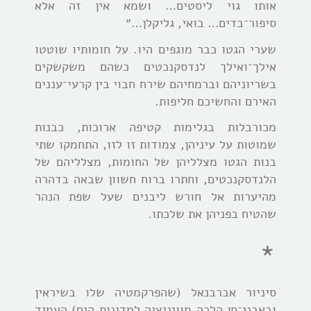
אותו גוי ליסטים… ושמא אין זה אלא
סיפור־בדים… בואי, גליקלן…״
שערי הגטו כבר מוגפים היו. על חומותיו שוטטו
אילך־ואילך לנדסקנכטים כשהם משקשקים
בשריוניהם וברמחיהם שירח חבוי בין קרעי־עננים
האירם והחשיכם חליפות.
מכורבלות בגלימות קטיפה ארוכות, כבנות
שמוטות על עיניהן, צמודות זו לזו, התחמקו שתי
בנות הגטו מצלליהן של החומות, מצלליהם של
הלנדסקנכטים, וחתרו ברוח חשוון שבאה בדהרה
מהיערות אל חורש ליבנים שעל שפת הנהר
שהטיח בפניהן את שלכתו.
*
סיניור אברבנאל (שהפרקמטיה שלו בשיראין
ובאבני־חן הלכה מוויניציה למדינות הים) העמיד