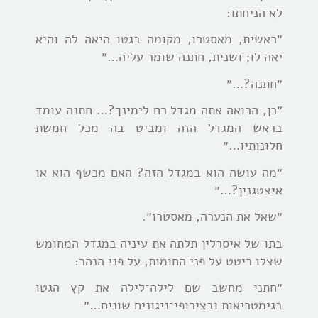
לא הניחתו:
״ראשית, מאסטרו, מקומה בגטו היאה לה והיא
יאה לו; ושנית, חתנה שומר עליה…״
״חתנה?…״
״כן, הרואה אתה מגדל רם לימינך?… חתנה עומד
בראש המגדל הזה ומביט בה מכל חמשת
חלונותיו…״
״מה עושה הוא במגדל הזה? האם מכשף הוא או
איצטגנין?…״
״שאל את הנערה, מאסטרו״.
בתו של איסרלין תלתה את עיניה במגדל המחומש
שצלו ריטט על פני החומות, על פני הנהר:
״חתני מחשב שם לילה־לילה את קץ הגטו
בגימטריאות ובצירופי־ניגונים שונים…״