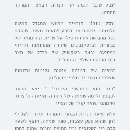
״מזל טוב! הומה יער הנרות הבוער והמרקד
תחתיו.
״מזל טוב!״ קורצים מראש המגדל חמשת
חלונותיו שנסתמאו בפתע־פתאום משום שהירח
נטל מהם את אורו והטילו על שריוניה ורמחיה של
כנופיית לנדסקנכטים שירדה מהחומות והריהי
מפסיעה ובאה בשקשוק של ברזל אל חצר
בית־הכנסת כשלפניה מהלכת
כנופיה של דמויות עוטות גלימות אדומות
שצלבים מצוירים מלבינים עליהן.
“הנה הוא המכשף היהודי!…״ יצא מבעד
לכבנת־גלימה שמוטה של אחת הדמויות קול צרוד
ואימתני שהיה קולו של הצייר.
אלא שיער הנרות הבוער והמרקד תחתיו לצלילי
לחן שהוא ספק עצבות, ספק שמחה, חוצץ לשעה
קלה בין הקלגסים ובין החופה ומניח שהות לחתן