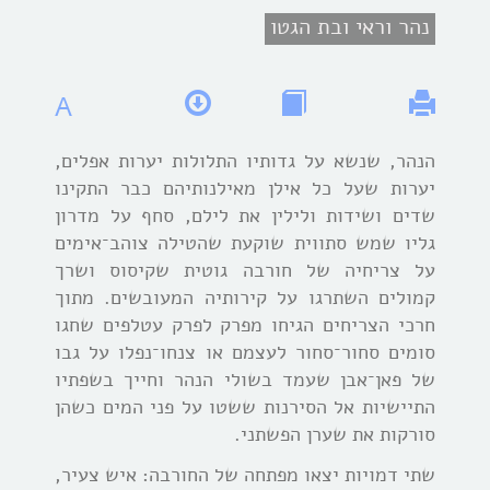
נהר וראי ובת הגטו
A
הנהר, שנשא על גדותיו התלולות יערות אפלים,
יערות שעל כל אילן מאילנותיהם כבר התקינו
שדים ושידות ולילין את לילם, סחף על מדרון
גליו שמש סתווית שוקעת שהטילה צוהב־אימים
על צריחיה של חורבה גוטית שקיסוס ושרך
קמולים השתרגו על קירותיה המעובשים. מתוך
חרכי הצריחים הגיחו מפרק לפרק עטלפים שחגו
סומים סחור־סחור לעצמם או צנחו־נפלו על גבו
של פאן־אבן שעמד בשולי הנהר וחייך בשפתיו
התיישיות אל הסירנות ששטו על פני המים כשהן
סורקות את שערן הפשתני.
שתי דמויות יצאו מפתחה של החורבה: איש צעיר,