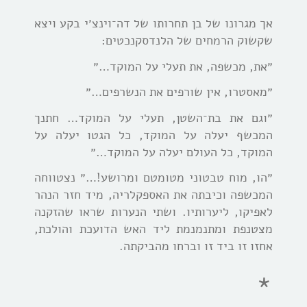
אך מגרונו של בן תחרותו של דה־וינצ׳י בקע ויצא
שקשוק הרמחים של הלנדסקנכטים:
״את, מכשפה, את תעלי על המוקד…״
״מאסטרו, אין שורפים את הנשרפים…״
״וגם את בת־השטן, תעלי על המוקד… חתנך
המכשף יעלה על המוקד, כל הגטו יעלה על
המוקד, כל העולם יעלה על המוקד…״
״הו, מוח טבטוני מטומטם ומרושע!…״ נצטווחה
המכשפה וכיבתה את האספקלריה, מיד חזר הנהר
לאפיקו, ליערותיו. ושתי הנערות שראו שהזקנה
מצטנפת ומתנמנמת ליד האש הדועכת והולכת,
אחזו זו ביד זו וברחו מהביקתה.
*