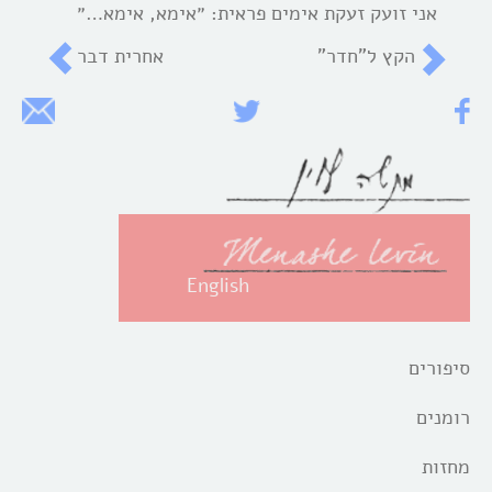
אני זועק זעקת אימים פראית: ״אימא, אימא…״
הקץ ל”חדר”
אחרית דבר
English
סיפורים
רומנים
מחזות