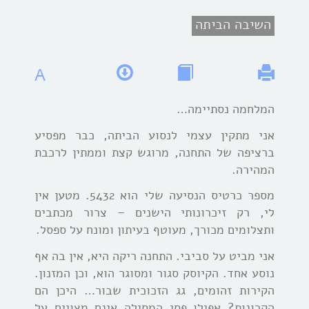
השיבה הביתה
A
המלחמה נסתיימה…
אני מתקין עצמי לנסוע הביתה, כבר מפסיע
ברציפה של התחנה, מרוגש קצת וממתין לרכבת
המהירה.
מספר כרטיס הנסיעה שלי הוא 5432. מטען אין
לי, רק זיכרונותי הישנים – צרור מכתבים
ותצלומים מכורך, מעוטף בעיתון ומונח על ספסל.
אני מביט על סביבי. התחנה ריקה היא, אין בה אף
נוסע אחד. הקיוסק סגור ומסוגר הוא, וכן המזנון.
הקירות זהומים, גג הזכוכית שבור… היכן הם
הקרונות? אפילו פסי המסילה אינם מצויים על