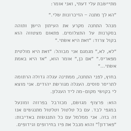
מתיישבת עלי דעתי, ואני אומר:
״הא לך מתנה – הזיכרונות שלי.״
מנהל התחנה מקרע את העיתון הישן ותוהה
בסקרנות על התצלומים. פתאום מצטווה הוא
בקול צרוד: ״זאת היא אשתי.״
״לא, לא,״ מגמגם אני מבוהל: ״זאת היא מולטית
מפאריס.״ ״אם כן,״ אומר הוא, ״אז היא באמת
אשתי…״
בחוץ, לפני התחנה, ממתינה עגלה גדולה הרתומה
לתריסר סוסים. העגלה מגורשת יהודים. אני מוצא
לי בקושי מקום-מה ליד העגלון.
הוא: פרצוף מגושם, מכורבל בפרווה ומונעל
במגפי לבד. עם כל טלטול וטלטול מתנגשים אנו
זה בזה. אני ממלמל עם כל התנגשות באדיבות:
״פארדון!״ והוא מנבל את פיו בחירופים וגידופים.