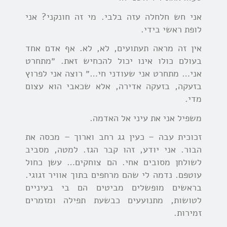
אני חש חלחלה עזה בלבי. מי זה חונקני? אני
לופת ראשי בידי.
אין זה מראה תעתועים, לא, לא. אף אדם אחד
בעולם כולו אינו יכול להכחיש זאת. ״מתחרט
אני… מתחרט אני שעודני חי…״ רוצה אני לפרוץ
בזעקה, בזעקה אדירה, אלא שכאבי הוא עצום
מדי.
משפיל אני את עיני אל האדמה.
זכוכית עבה – כעין גג רחב וארוך – מכסה את
הבור. אני יודע, זהו קבר הגז. למטה, מסביב
לשולחן מסובים אחי. הם צוחקים… עשן כחול
עוטפם. נדמה לי שהם מרחפים בתוך אוויר זגוגי.
בראשים מופשלים מביטים הם בי בעיניים
לטושות, מתנועעים כבשעת תפילה ומזמרים
זמירות.