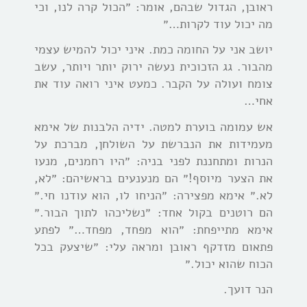
ראובן, הגדול שבהם, אומר: ״הכול קרה לנו, וכי
מה יכול עוד לקרות…״
יושב אני על החומה כמת. איני יכול להמיש עצמי
מהבור. גג הזכוכית נעשה ירוק יותר ויותר, עשב
צומח ועולה על הקבר. כמעט איני רואה עוד את
אחי…
אש עמומה בוערת למטה. ידיה הלבנות של אימא
מעמידות את הנברשת על השולחן, מברכת על
הנרות ומתחננת לפני בניה: ״היו רחמנים, מנעו
את הצער מיוסף!״ הם מנענעים בראשיהם: ״לא,
לא.״ אימא מפצירה: ״הניחו לו, הוא עודנו חי.״
הם רוטנים בקול אחד: ״נשליכהו לתוך הבור.״
אימא מתייפחת: ״הוא מפחד, מפחד…״ לפתע
פתאום מזדקף ראובן ומראה עלי: ״שיצעק בכל
הכוח שהוא יכול.״
הנר דועך.