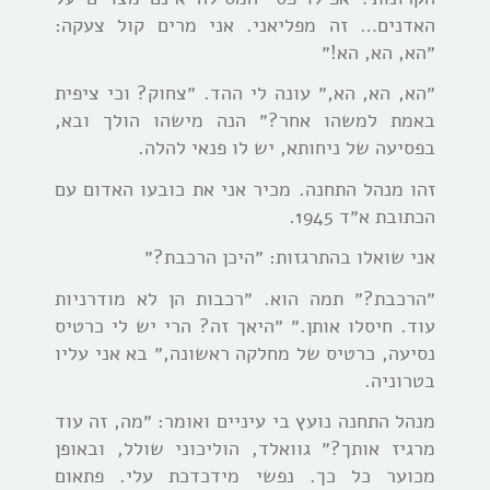
האדנים… זה מפליאני. אני מרים קול צעקה:
״הא, הא, הא!״
״הא, הא, הא,״ עונה לי ההד. ״צחוק? וכי ציפית
באמת למשהו אחר?״ הנה מישהו הולך ובא,
בפסיעה של ניחותא, יש לו פנאי להלה.
זהו מנהל התחנה. מכיר אני את כובעו האדום עם
הכתובת א״ד 1945.
אני שואלו בהתרגזות: ״היכן הרכבת?״
״הרכבת?״ תמה הוא. ״רכבות הן לא מודרניות
עוד. חיסלו אותן.״ ״היאך זה? הרי יש לי כרטיס
נסיעה, כרטיס של מחלקה ראשונה,״ בא אני עליו
בטרוניה.
מנהל התחנה נועץ בי עיניים ואומר: ״מה, זה עוד
מרגיז אותך?״ גוואלד, הוליכוני שולל, ובאופן
מכוער כל כך. נפשי מידכדכת עלי. פתאום