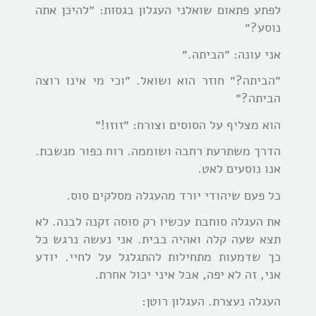
לפתע פתאום שואלני העגלון בגסות: ״להיכן אתה
נוסע?״
אני עונה: ״הביתה.״
״הביתה?״ חוזר הוא ושואל. ״וכי מי אינו רוצה
הביתה?״
הוא מצליף על הסוסים וצורח: ״זוזו!״
הדרך משתרעת רחבה ושוממה. רוח כפור מנשבת.
אנו נוסעים לאט.
כל פעם שיהודי יורד מהעגלה מסלקים סוס.
את העגלה סוחבת עכשיו רק סוסה זקנה לבנה. לא
תצא שעה קלה ואהיה בבית. אני נעשה נרגש כל
כך שדמעות מתחילות להתגלגל על לחיי. יודע
אני, זה לא יפה, אבל איני יכול אחרת.
העגלה נעצרת. העגלון רוטן: