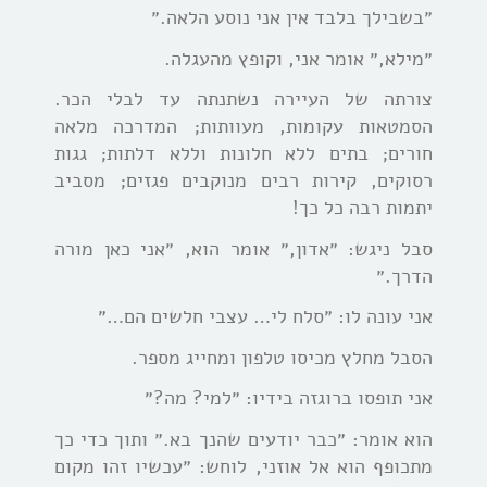
״בשבילך בלבד אין אני נוסע הלאה.״
״מילא,״ אומר אני, וקופץ מהעגלה.
צורתה של העיירה נשתנתה עד לבלי הכר.
הסמטאות עקומות, מעוותות; המדרכה מלאה
חורים; בתים ללא חלונות וללא דלתות; גגות
רסוקים, קירות רבים מנוקבים פגזים; מסביב
יתמות רבה כל כך!
סבל ניגש: ״אדון,״ אומר הוא, ״אני כאן מורה
הדרך.״
אני עונה לו: ״סלח לי… עצבי חלשים הם…״
הסבל מחלץ מכיסו טלפון ומחייג מספר.
אני תופסו ברוגזה בידיו: ״למי? מה?״
הוא אומר: ״כבר יודעים שהנך בא.״ ותוך כדי כך
מתכופף הוא אל אוזני, לוחש: ״עכשיו זהו מקום