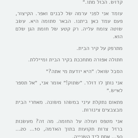
קדוש. הכול מתו.״
עומד אני לפני ערמה של לבנים ואפר. הקיצור,
פעם עמד כאן ביתנו. הבאר סתומה היא. עשב
שוטה צומח עליה. רק קטע של חומת הגן שלם
הוא.
מתרפק על קיר הבית.
חתולה אפורה מתחככת בקיר הבית ומייללת.
הסבל שואל: ״היא יודעת מי אתה?״
אני נותן לו דולר. ״שתוק!״ אומר אני, ״אל תספר
לאיש.״
פתאום נתקלת עיני במשהו משונה. מאחרי הבית
מבצבצים צינורות.
אני מטפס ועולה על החומה. מה זה? מעשנות
ברזל צרות תקועות בתוך האדמה, 10… 20…
30… אחת ליד השנייה.