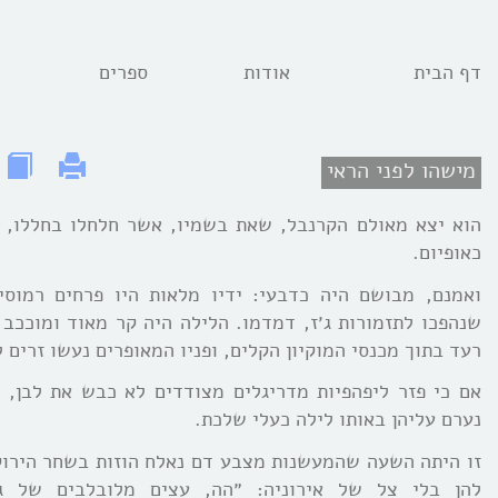
דף הבית
אודות
ספרים
מישהו לפני הראי
הוא יצא מאולם הקרנבל, שאת בשמיו, אשר חלחלו בחללו, 
כאופיום.
ואמנם, מבושם היה כדבעי: ידיו מלאות היו פרחים רמוסים
שנהפכו לתזמורות ג׳ז, דמדמו. הלילה היה קר מאוד ומוככב מ
רעד בתוך מכנסי המוקיון הקלים, ופניו המאופרים נעשו זרים 
אם כי פזר ליפהפיות מדריגלים מצודדים לא כבש את לבן, כ
נערם עליהן באותו לילה כעלי שלכת.
זו היתה השעה שהמעשנות מצבע דם נאלח הוזות בשחר הירוק
להן בלי צל של אירוניה: ״הה, עצים מלובלבים של גן