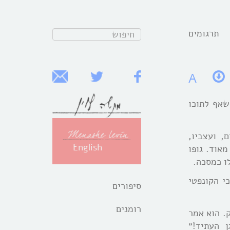
תרגומים
חפש:
A
שאף לתוכו
, ועצביו,
English
אוד. גופו
לו כמסכה.
י הקונפטי
סיפורים
רומנים
. הוא אמר
 העתיד!״