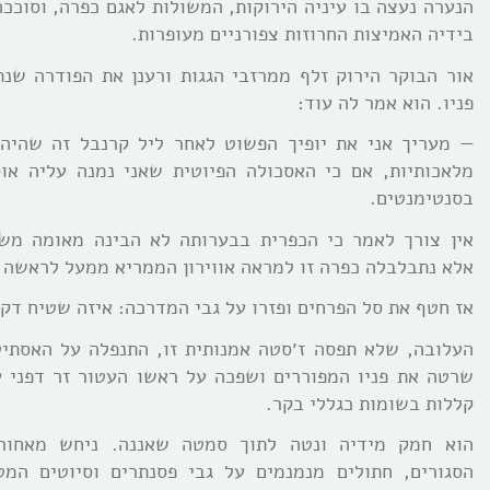
הנערה נעצה בו עיניה הירוקות, המשולות לאגם כפרה, וסוככה
בידיה האמיצות החרוזות צפורניים מעופרות.
אור הבוקר הירוק זלף ממרזבי הגגות ורענן את הפודרה שנ
פניו. הוא אמר לה עוד:
— מעריך אני את יופיך הפשוט לאחר ליל קרנבל זה שהיה ש
מלאכותיות, אם כי האסכולה הפיוטית שאני נמנה עליה או
בסנטימנטים.
אין צורך לאמר כי הכפרית בבערותה לא הבינה מאומה משג
אלא נתבלבלה כפרה זו למראה אווירון הממריא ממעל לראשה 
אז חטף את סל הפרחים ופזרו על גבי המדרכה: איזה שטיח דקו
העלובה, שלא תפסה ז׳סטה אמנותית זו, התנפלה על האסתיט
שרטה את פניו המפוררים ושפכה על ראשו העטור זר דפני 
קללות בשומות כגללי בקר.
הוא חמק מידיה ונטה לתוך סמטה שאננה. ניחש מאחורי
הסגורים, חתולים מנמנמים על גבי פסנתרים וסיוטים המ