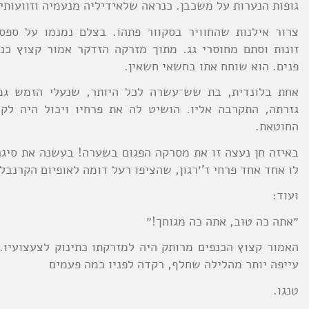
גופות הנערות על משכבן. כנראה שלאידיליה מנעמיה וזוועותי
צרור אילנות שהחוויר בסקוור פתהו. בצלם נמנמו על ספסל
זונות וסתם מחוסרי גג. מתוך מזרקה הזדקר אמור קצוץ כנפ
פנים. הוא שוחח אתו בחשאי חשאין.
אחת בלונדית, בת שש־עשרה לכל היותר, שנעלי הזמש גמ
גזרתה, התקרבה אליו. הושיט לה את פרחיו ויכול היה לק
החוטאת.
באיזה חן נעצה זו את מסרקה הפגום בשערה! בעשנה את סיגרי
לו אחד אחד פרחי ז’׳רגון, שהציפו רעל דומה לאופיום הקרנבל.
ועוד:
״אתה כה טוב, אתה כה מגוחך!״
האמור קצוץ הכנפים מרותק היה למזרקתו כתינוק לצעצועיו. 
עייפה יותר מהלילה שחלף, רקדה לפניו כמה פעמים
טנגו.