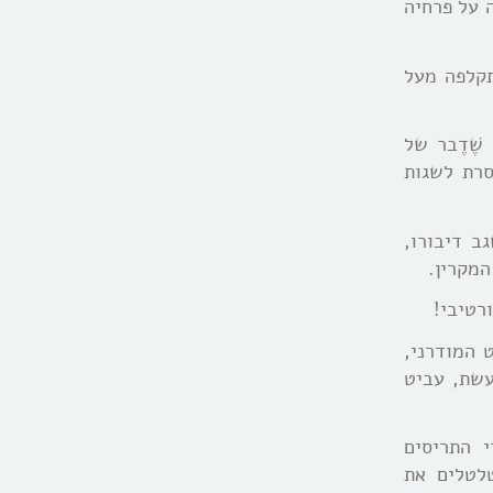
 על פרחיה
תקלפה מעל
ֶׁדֶבר של
סרת לשגות
ב דיבורו,
המקרין.
רטיבי!
 המודרני,
עשת, עביט
 התריסים
טלטלים את