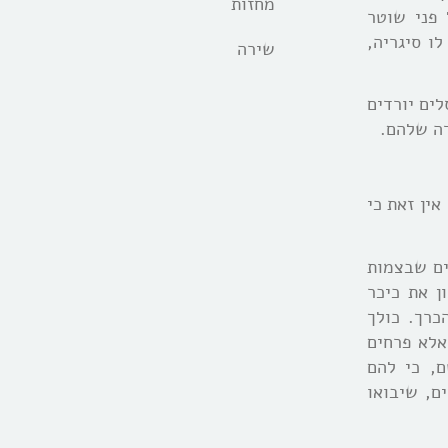
מחזות
 פני שוטר
לו סיגריה,
שירה
לים יורדים
דה שלהם.
ין זאת כי
ים שבצמות
ן את כיכר
כרך. כולך
אלא פרחים
, כי להם
ם, שיבואו