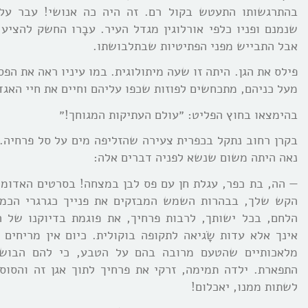
בהתרגשותו התעטש בקול רם. זה היה כה אנושי! עבר על
שנמנם ופניו כלפי אורלוגין מגדל העיר. עבָרו החשק להציע 
אבל התבייש מפני הפתיטיות שבתלבושתו.
פילס את הגן. היתה זו שעה מיתולוגית. במו עיניו ראה את הפס
מעל כניהם, מתכחשים לפוזות שכפו עליהם וחיים את חיי האג
בהימצאו בחוץ הפליט: ״עולם העתיקות המגוחך!״
בקרן רחוב נתקל בכפרית צעירה שהזליפה מים על סל פרחיה. א
נאה היתה משום שנשא לפניה דברים אלה:
— הה, בת כפר, עגלת חן עם פס לבן במצחה! בסרטים האדומ
הקש שלך, בבהרות השמש המבזקים את פנייך כגרגרי הכמו
הלחם, בכל ישותך, לרבות פרחיך, את פוגמת בדיוקנו של ה
אינך אלא עדות שָׂגיאה לתקופה בוקולית. כיום אין מריחים 
מלאכותיים שהטעם מרובה בהם על הטבע, כי להם הבושם
התפארת. ילדה תמימה, זרקי את פרחיך לתוך אגן זה והסוסי
לשתות ממנו, יאכלום!