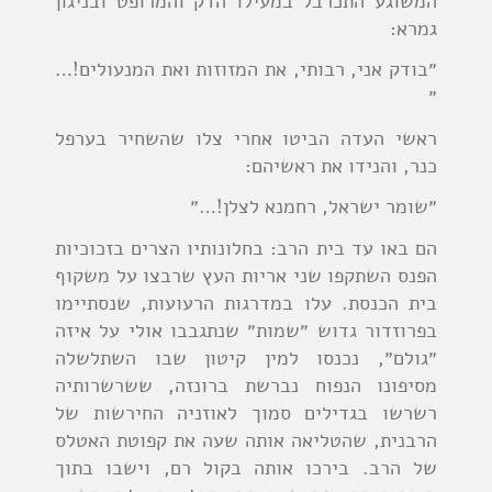
המשוגע התכרבל במעילו הדק והמרופט ובניגון
גמרא:
״בודק אני, רבותי, את המזוזות ואת המנעולים!…
״
ראשי העדה הביטו אחרי צלו שהשחיר בערפל
כנר, והנידו את ראשיהם:
״שומר ישראל, רחמנא לצלן!…״
הם באו עד בית הרב: בחלונותיו הצרים בזכוכיות
הפנס השתקפו שני אריות העץ שרבצו על משקוף
בית הכנסת. עלו במדרגות הרעועות, שנסתיימו
בפרוזדור גדוש ״שמות״ שנתגבבו אולי על איזה
״גולם״, נכנסו
למין קיטון שבו השתלשלה
מסיפונו הנפוח נברשת ברונזה, ששרשרותיה
רשרשו בגדילים סמוך לאוזניה החירשות של
הרבנית, שהטליאה אותה שעה את קפוטת האטלס
של הרב. בירכו אותה בקול רם, וישבו בתוך