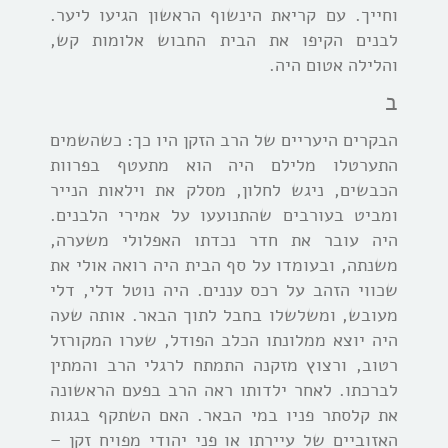
וחייך. עם קריאת הינשוף הראשון הגיעו ליער.
לבנים הקיפו את הבית החבוש אלומות קש,
והלילה אטום היה.
ב
הבקרים היעריים של הרב הזקן היו כך: כשהשמים
התערטלו מלילם היה הוא מתעטף בפרוות
הכבשים, ניגש לחלון, מסלק את וילאות הנייר
ומביט בעורבים שהתנועעו על אמירי הלבנים.
היה עובר את חדר נכדתו האפלולי משערה,
משנתה, ובעומדו על סף הבית היה רואה אולי את
שכווי הזהב על רכס עננים. היה נוטל דלי, דלי
מעובש, ומשלשלו בחבל לתוך הבאר. אותה שעה
היה יוצא ממלונתו הכלב הפודל, שערו המקורזל
רטוב, ורצוץ מזקנה התמתח לרגלי הרב והמתין
לברכתו. לאחר ילדותו ראה הרב בפעם הראשונה
את קלסתר פניו במי הבאר. האם השתקף בגגות
האזוביים של עיירתו או פני יהודי מפויח זקן –