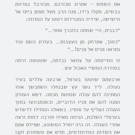
את השמש – אתרוג
מכורכם. מכורבל בפרוות
כבשים, מקלו בידו, פנה הרב מעל מפתן ביתו אל
הישישה, שידיה המגוידות רטטו על המזוזה:
״רבנית, היי שמחה בזוכרך אותי…״
״כמוך, אתרחק מן העצבות… בעזרת השם עוד
נתראה פנים אל פנים!…״
זו התייפחה על צוואר נכדתה, שעטופה היתה
בסודרה המשיי האכול עש.
ארבעתם שוטטו בערפל, ארבעה צללים בעיר
נעולה. ליד גשר עץ שבנחלו השתכשך אווז
המתינה להם עגלה שמוטת מכסה. דשא העגלון
הפנה להם את פניו הדוביים, וכשנתכווצו בתוך
העגלה הצליף על סוסיו. כשאלה התחילו לדשדש
בערפלי השלכת, הגיחה מאיזו חורבה דמות ורצה
אחרי העגלה. זה היה יוסיל המשוגע, שפילס אתם
את השדות המדומדמים, תלש את תשחורת זקנו