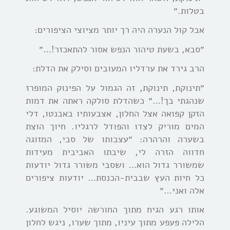
בטלות.״
אבל קול הנערה היה רך יותר מציוצי הציפורים:
״סבא, בשעת טיהור הנפש אסור להתאכזר!…״
הרב גירד את ערדליו המעובים וסילק את הדלת:
״תינוקת, תינוקת, זה הגמול על הפינוק המופרז
שנהגתי בך!…״ כשהדלת סולקה ראתה את דמות
הזקן קפואה אצל החלון, אצבעותיו באבנטו, דלי
המים מוריק לצדו והפודל לרגליו. חיוך הוצת
בשערה והרהרה: ״עצבותו של סבי, המזוגה
חדווה הזרה לי, שיבתו האביבית מעידות
שמשורר גדול הוא… ושסבי משורר גדול יודעות
כל חיות העץ שבבית-הכנסת… יודעות ציפורים
אלה ואני…״
אותו רגע הגיח מתוך החורשה יוסיל המשוגע.
הלילה פעפע מתוך עיניו, מתוך שערו, ניגש לחלון