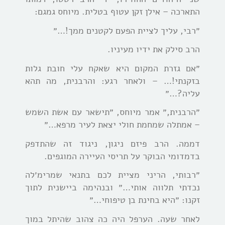
התארכה – אילן זקן עטוף בטלית. מיוחס גמגם:
״רבי, עליך לציית הפעם לקטנים ממך!…״
הרב סילק את ידיו מעיניו.
״אם גזרת המקום היא שאקח עלי חובת גלות
בזקנתי!… – ולאחר רגע: והרבנית, מה תהא
עליה?…״
״הרבנית,״ אמר מיוחס, ״תישאר עם אשת השמש
– אמתלה שמחמת חולי יצאת לעיר מרפא…״
דממה. הרב פיזם ניגון, ניגוד זה שהתדפק
בדמדומי הבוקר על תריסי העיירה המוגפים.
״רבותי, הריני מציית לכם בתנאי שמרימ׳לה
נכדתי תלווה אותי…״ ובנהימה ביישנית לתוך
זקנו: ״היא בחינת בן טיפוחי…״
לאחר שעה. הערפל היה כה צהוב שהיתל במוך