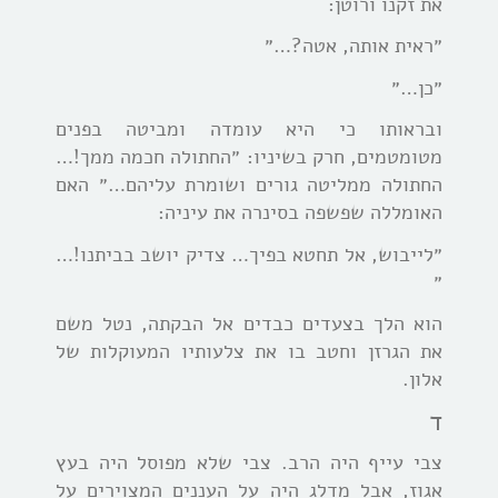
את זקנו ורוטן:
״ראית אותה, אטה?…״
״כן…״
ובראותו כי היא עומדה ומביטה בפנים
מטומטמים, חרק בשיניו: ״החתולה חכמה ממך!…
החתולה ממליטה גורים ושומרת עליהם…״ האם
האומללה שפשפה בסינרה את עיניה:
״לייבוש, אל תחטא בפיך… צדיק יושב בביתנו!…
״
הוא הלך בצעדים כבדים אל הבקתה, נטל משם
את הגרזן וחטב בו את צלעותיו המעוקלות של
אלון.
ד
צבי עייף היה הרב. צבי שלא מפוסל היה בעץ
אגוז, אבל מדלג היה על העננים המצוירים על