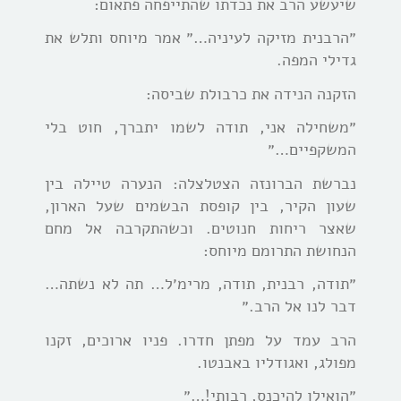
שיעשע הרב את נכדתו שהתייפחה פתאום:
״הרבנית מזיקה לעיניה…״ אמר מיוחס ותלש את
גדילי המפה.
הזקנה הנידה את כרבולת שביסה:
״משחילה אני, תודה לשמו יתברך, חוט בלי
המשקפיים…״
נברשת הברונזה הצטלצלה: הנערה טיילה בין
שעון הקיר, בין קופסת הבשמים שעל הארון,
שאצר ריחות חנוטים. וכשהתקרבה אל מחם
הנחושת התרומם מיוחס:
״תודה, רבנית, תודה, מרימ׳ל… תה לא נשתה…
דבר לנו אל הרב.״
הרב עמד על מפתן חדרו. פניו ארוכים, זקנו
מפולג, ואגודליו באבנטו.
״הואילו להיכנס, רבותי!…״