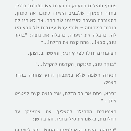
פסוקי תהילים התעסק בהבערת אש בפורנת ברזל.
בחדר הסמוך, שלבנים השירו לתוכו את סתוון,
התעוררה הנערה לפיזומו של הרב. אם לא היו לה
בובות בילדותה – שירי ערש עצובים של סבא היו
לה. כרבלה את שערה, כרבלה את גופה: ״בוקר
טוב, סבא!… פתח קצת את הדלת!…״
הציפורים חדלו לצייץ רגע, וחיטטו בנוצתן.
״בוקר טוב, תינוקת, הקדמת להקיץ!…״
הנערה חשפה שלא במתכוון זרוע צחורה בחדר
האפל:
״סבא, פתח את כל הדלת, אני רוצה קצת לפטפט
אתך…״
הציפורים התחילו להצליף את ציוציהן על
החלונות, כגשם את סילונותיו, והרב רטן:
״תינוקת, השחר הוא לטיהור הנפש, ולא לשיחות