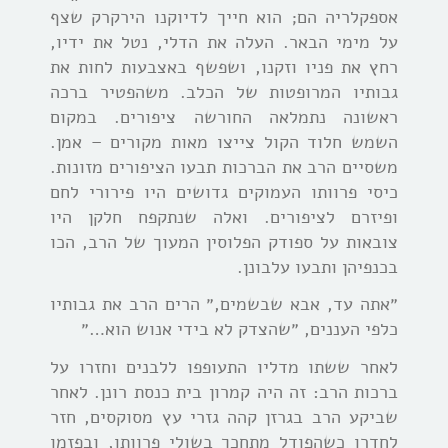
אספקלריה הם; הוא חייך לדיוקנו הירקרק שצף
על מימי הבאר. העלה את הדלי, נטל את ידיו,
רחץ את פניו וזקנו, ושפשף באצבעות לחות את
גבותיו המרופטות של הכלב. משהפטיר ברכה
ראשונה נתמלאה החורשה ציפורים. במקום
השמש חלוד הקול צייצו מאות מקורים – אמן.
משסיים הרב את הברכות תבעו הציפורים מזונות.
כיסי פרוותו העמוקים גדושים היו פירורי לחם
ופיזרם לציפורים.
ואלה שנתקפח חלקן היו
צובאות על ספודק הפלוסין המעוך של הרב, הכו
בכנפיהן ותבעו עלבונן.
״אתה עד, אבא שבשמים,״ הרים הרב את גבותיו
כלפי העננים, ״שהצדק לא בידי אנוש הוא…״
לאחר ששתו מדליו התעופפו ללבנים וחזרו על
ברכות הרב: זה היה קמרון בית כנסת רונן. לאחר
שביקע הרב בגרזן קהה גזרי עץ מסוקסים, חזר
לחדרו כשהפודל מתחכך בשולי פרוותו, ובפזמו