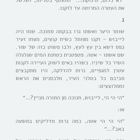
את העטרה המרוטה עד לזקנו.
ג
שומר היער ואשתו גרו בבקתה סמוכה. שמו היה
לייבוש – זקנו מפותל כשיח קוצים, מצחו זעיר
כפס דשא בין עץ לעץ, ולבו פשוט כזה של שור.
שם אשתו – אטה. פטפטנית כטחנת המים שגלגלה
השיר כל שיניו. כשהיו באים לשוק העיירה לקנות
עטרן למגפיים, נרות להדלקה, היו מתקבצים
סביבם כל בטלני העיר, מלכסנים את הראש
ומתלוצצים:
״הי הי הי, לייבוש, חנוכה מן התורה מניין?…״
או:
״הי הי הי אטה, כמה נרות מדליקים בתשעה
באב?…״