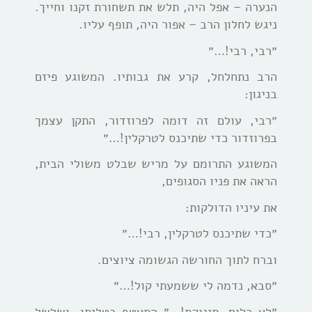
הנערה – אפל היה, תלש את תשחורת זקנו וחייך.
ניגש לחלון הרב – אפור היה, תופף עליו.
״רבי, רבי!…״
הרב נתחלחל, קרע את גבותיו. המשוגע פיזם
בניגון:
״רבי, עולם זה דומה לפרוזדור, התקן עצמך
בפרוזדור כדי שתיכנס לטרקלין!…״
המשוגע התרומם על מריש שבלט משולי הבית,
הראה את פניו הסגופים,
את עיניו הדולקות:
״כדי שתיכנס לטרקלין, רבי!…״
וברח לתוך החורשה הגשומה ציוצים.
״סבא, נדמה לי ששמעתי קול!…״
״לא כלום, תינוקת!…״ התעטף בטליתו, ושלשל