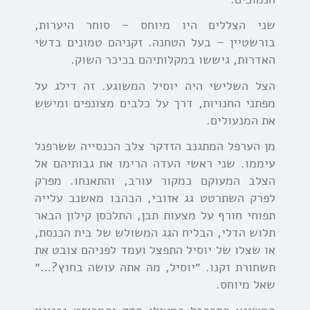
שני הצללים היו מיוחס – סוחר היערות,
בורשטיין – בעל הטחנה. זקניהם טמונים בדשי
האדרות, גיששו במקלותיהם בכיכר השוק.
הצל השלישי היה יוסיל המשוגע. זה דילג על
מפתני החנויות, דרך על כלבים מצונפים ומישש
את המנעולים.
מן הערפל המתגנב הזדקר צלב הכנסייה ששרפנל
עיממו. שני ראשי העדה הרימו את גבותיהם אל
הצלב המעוקם כמקור עורב, והתאנחו. מפרק
לפרק השתרטט גג אזובי, הבהבו מאשנב עלייה
תפוחי חורף על מצעות תבן, התלכסן קילון הבאר
תלוש הדלי, הבליח הגג המשולש של בית הכנסת,
או שצלו של יוסיל התפצל ועמד לפניהם צובט את
תשחורת זקנו. ״יוסיל, מה אתה עושה בחוץ?…״
שאל מיוחס.