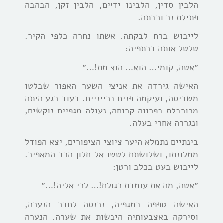
הלבין סדין, הלבינו ידיים, הלבין זקן, הבהבה
פתילת נר וכבתה.
לייבוש ברח לבקתה. אשתו נחרה כלפי הקיר.
טלטל אותה בכתפיה:
״אטה, קומי… הוא… הוא מת!…״
האישה גירדה את אניצי השער האפור שבלטו
משביסה, ועיקמה פנים בכייניים. בעוד רגע היתה
מכורבלת בפרווה קרוחה, נעולה מגפיים נוקשים,
ונגררה אחרי בעלה.
בינתיים נתמלא היער ציוצי הציפורים, יצא הפודל
ממלונתו, ושלושתם לטשו אל חלון הרב המאפיר.
לייבוש בעט בכלב ורטן:
״אטה, מה את עומדת כגולם!… לכי אליה!…״
האישה טפפה במגפיה, נכנסה לחדר הנערה,
וסירקה באצבעותיה היבשות את שערה. הנערה