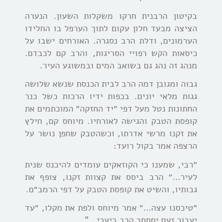
בקיטון הרבנית חרקו משקלות השעון. הנערה
הציצה מבעד חלון עקום לתוך הערפל בו החלידו
הערמונים, ודלת הרב נסגרה. האורחים ישבו על
כיסאות הקש רפויי הסריגות, והרב קם לכבדם.
מנהג זה נהג גם בשואב המים ובמשוגע העיר.
גבוה ומגובן דמה הרב לבית הכנסת שנשא שלושה
גגות מלאי יונים. בכפות ידיו הרכות כשל כנר
החתונות נטל מעל דפי ״יד החזקה״ המוכתמים
את
קופסת הטבק והגישה לאורחיו. מיוחס קם, חילץ
את זקנו מרשי אדרתו, וכשהטבק שחפן נושר על
הרצפה אמר בקול רועד:
״רבי, שמענו כי הקוזאקים עומדים להיכנס שנית
לעיר…״ הרב ביסס את קצוות זקנו, צופף את
גבותיו, והשיט את קופסת הטבק על דפי הרמב״ם.
״טיכסנו עצה…״ אמר מיוחס ולפת את מקלו, ״עד
יעבור זעם יסתתר הרב ביערי…”