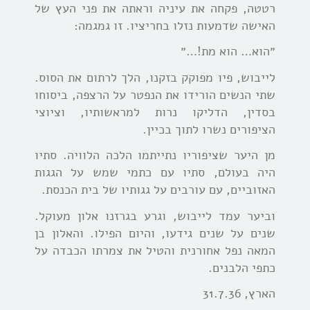
רטטה, פקחה את עיניה וראתה את פני העץ של
האישה שדמעות נזלו בחריציו. זו גמגמה:
״הוא… הוא מת!…״
לייבוש, פיו מפוקק בזקנו, הלך לרתום את הסוס.
שתי הנשים הורידו את הנפטר על הרצפה, ביסוחו
בסדין, הדליקו נרות למראשותיו, וציוצי
הציפורים נשרו לתוך בכיין.
מן היער שציפוריו נתייתמו הלכה הלוויה. סתיו
היה בעולם, סתיו עם כתמי שמש על הגגות
האזוביים, עם עורבים על גגותיו של בית הכנסת.
וביער עמד לייבוש, וגרע בגרזנו אלון מעוקל.
שנים על שנים גידעו, והיום הפילו. והאלון בן
המאה נפל אחורנית והטיל את צמרתו הכבדה על
כתפי הלבנים.
הארץ, 31.7.36