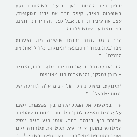
סיפון בית הכנסת. כאן, ביער, כשהסתיו תקע
בשופרות הציד, קיפל הרב את ידיו השקופות,
עצם את עיניו ונרדם. אבל לפני זה היו דמדומים,
דמדומים עם שמש פלוחה.
הרב נכנס לחדר נכדתו שישבה מול היערות
מכורבלת בסודר הסבתא: ״תינוקת, נלך לראות את
היונים!…״
הם באו לשובכים. את גגותיהם נשא הרוח, היונים
– רובן נמלקו, והנשארות הגו מצונפות.
״תינוקת, משול גורלן של יונים אלה לגורלה של
כנסת ישראל!…״
ירד במשעול אל הפלג שזרם בין צפצפות. ישבו
על אבנים והציצו לתוך השדות הכסוחים שהסירה
שבורת כנף דידתה בהם. אותו רגע הגיח יוסיל
המשוגע כמתוך איזה עץ, תלש את תשחורת זקנו
ואמר בקול פחדים: ״רבי, דלקה נפלה בשמים!…״