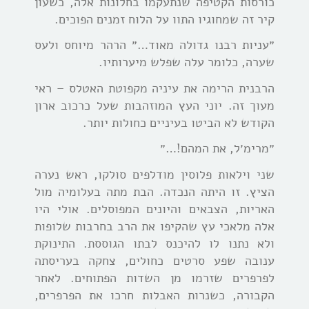
כורסות הקטיפה שנתעקמו בחלונות אלה, כשעון
קיר זה שמחוגיו התוו על הלוח זמנים הפוכים.
״עניות רבנו גדולה מאוד…״ הרהר מיוחס ולעס
שערה, כלומר עלה שפלש מיערותיו.
הרבנית הרימה את עיניה מקפוטת האטלס – ראי
מעוך זה. יוני העץ המוזהבות שעל כרכוב ארון
הקודש לא הביטו בעיניים כחולות יותר.
״מרימ׳ל, את המהם!…״
שני וילאות פלוסין מודלפים סולקו, ראש נערה
הציץ. זו היתה הנכדה. הבת מתה בעלומיה מול
האריות, הצבאים והיונים המפוסלים. אולי היו
אלה מלאכי עץ שהקיפו את הרב בחרבות שלופות
ולא נתנו לו להיכנס לבתו הגוססת. התינוקת
ענובה שפע סרטים כחולים, צחקה בעריסתה
לפרפרים שזרמו מן השדות הפתוחים. לאחר
הקבורה, כשנרות האבלות חרכו את הפרפרים,