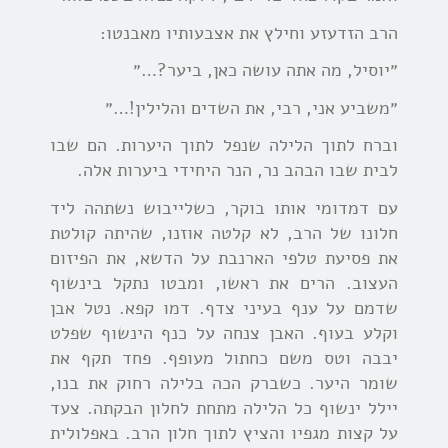
הרב הזדעזע וחילץ את אצבעותיו מאבנטו:
״יוסיל, מה אתה עושה כאן, ביער?…״
״משביע אני, רבי, את השדים והלילין!…״
וברח לתוך הלילה שנפל לתוך היערות. הם שבו
לבית שבו הבהב נר, הנר היחידי ביערות אלה.
עם דמדומי אותו בוקר, כשלייבוש נשתהה ליד
חלונו של הרב, לא קלטה אוזנו, שהיתה קולטת
את פסיעת טלפי הארנבת על הדשא, את הפיזום
העצוב. הרים את ראשו, ומבטו נתקל בינשוף
שדמם על ענף בעיני צדף. דמו קפא. נטל אבן
וקלע בעוף. האבן צנחה על כנף הינשוף שפלט
יבבה וטס משם כחתול מעופף. פחד תקף את
שומר היער. כשברק הכה בלילה רחוק את בנו,
יילל ינשוף כל הלילה מתחת לחלון הבקתה. צעד
על קצות מגפיו והציץ לתוך חלון הרב. באפלולית