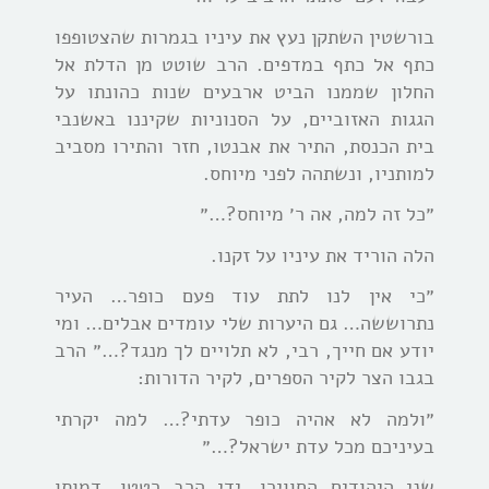
בורשטין השתקן נעץ את עיניו בגמרות שהצטופפו
כתף אל כתף במדפים. הרב שוטט מן הדלת אל
החלון שממנו הביט ארבעים שנות כהונתו על
הגגות האזוביים, על הסנוניות שקיננו באשנבי
בית הכנסת, התיר את אבנטו, חזר והתירו מסביב
למותניו, ונשתהה לפני מיוחס.
״כל זה למה, אה ר׳ מיוחס?…״
הלה הוריד את עיניו על זקנו.
״כי אין לנו לתת עוד פעם כופר… העיר
נתרוששה… גם היערות שלי עומדים אבלים… ומי
יודע אם חייך, רבי, לא תלויים לך מנגד?…״ הרב
בגבו הצר לקיר הספרים, לקיר הדורות:
״ולמה לא אהיה כופר עדתי?… למה יקרתי
בעיניכם מכל עדת ישראל?…״
שני היהודים החווירו, ידי הרב רטטו, דמותו