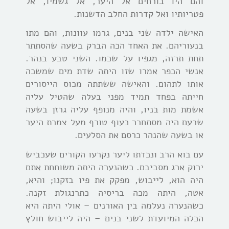
והם היו בורחים אל היער, אל גשמיו, אל
פטריותיו ואל קדרות החלב הדשנות.
האישה ילדה שני בנים, גרמו עוונות, והם מתו
בנעוריהם. את האחד הכה הברק בשעה שהסתתר
תחת תרזה, מגפיו על שכמו. השני טבע בנהר.
אנשי הכפר אמרו שזו היתה שדת מים שמשכה
אותו לתהום. והאישה ששתתה מכוס הייסורים
חייתה בפחד תמיד מפני בעלה שהטיל עליה
אשמת מות בניו, והיה מנופף עליה גרזן בשעה
שרעם היה מסתחרר כעוף טורף מעל צמרת היער
או בשעה שהנהר כרסם את הסלעים.
עם בוא הרב ונכדתו ליער נקרעו הקורים שעכביש
ירוק ארג מסביבם. כשהנערה היתה משוחחת אתם
היה הוא, לייבוש, מפקק את פיו בזקנו; והיא,
אטה, היתה מכה בריסיה כתרנגולת זקנה.
כשהנערה נעלמה בין
האורנים – אולי היתה היא
הכלה המיועדת לשני בנים – היה לייבוש חולץ