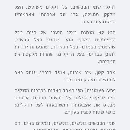
לרגלי שמי הכבשים: צל דקלים משולש. הצל
מלקק מחצלת, גבו של אברהם: אצבעותיו
המטובעות באור.
הוא לא מנמנם בצלן היערי של חיות בבל
המפוסלות באבן; הוא מנמנם בצל כבשיו,
שהשמש בצמרם, בצל הבארות, שהנערות יורדות
לתוכן כבדים, בצל הדקלים, שהרוח מלקטת את
תמריהם.
עבד קטן, עיר עירום, צמיד בירכו, זוחל בצב
למחצלת ומלקק מים מכד.
פתע: פעמונים! מפי העבד האדום בכרכום מזנקים
מים ירוקים: גמלים על דבשות ההרים. אברהם
מכניס את אצבעותיו המטובעות לצל הדקלים:
כושי שטוח לפניו כעקרב.
שמי הכבשים גולשים, גולשים, וגמלים באים. הם