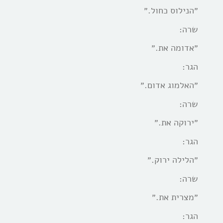
״הנילוס כחול.״
שרה:
״אדומה את.״
הגר:
״האלמוג אדום.״
שרה:
״ירוקה את.״
הגר:
״הלילה ירוק.״
שרה:
״מצרית את.״
הגר: