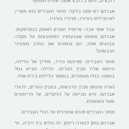
רובצים, והערב רובץ אתם: שטיח מעופף.
אברהם רם עתה כדקל: סוחר העבדים הוא מצרי;
לא הנילוס בעיניו, תניניו בעיניו.
עבד אחר עבד: פרופיל הפנים לאופק כבפרסקות.
אברהם משטח אצבעותיו המטובעות על מקלו:
צבועים אלה, הם גומעים את החלב מעטיני
הכבשות!
סוחר העבדים: ספינקס נודד, מחייך אל הלילה,
היוצא אליו מבין ההרים. הלילה מביא גמל
במתגו: כולו פעמונים, כמספר הלילות בירח אחד.
נערה צונחת מבין הדבשות, כמבין ההרים, לרגלי
אברהם. היא מביטה על הדקלים, על הרימונים
שעל המחצלת.
סוחר העבדים חובט אחורנית על רגלי העבדים.
אברהם נותן לנערה רימון. זה גולש בין ירכיה. מי