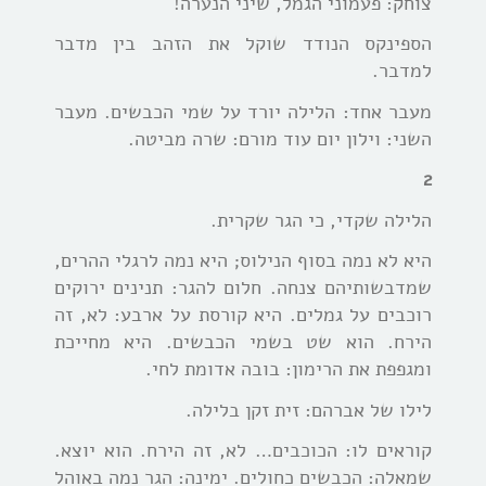
צוחק: פעמוני הגמל, שיני הנערה!
הספינקס הנודד שוקל את הזהב בין מדבר
למדבר.
מעבר אחד: הלילה יורד על שמי הכבשים. מעבר
השני: וילון יום עוד מורם: שרה מביטה.
2
הלילה שקדי, כי הגר שקרית.
היא לא נמה בסוף הנילוס; היא נמה לרגלי ההרים,
שמדבשותיהם צנחה. חלום להגר: תנינים ירוקים
רוכבים על גמלים. היא קורסת על ארבע: לא, זה
הירח. הוא שט בשמי הכבשים. היא מחייכת
ומגפפת את הרימון: בובה אדומת לחי.
לילו של אברהם: זית זקן בלילה.
קוראים לו: הכוכבים… לא, זה הירח. הוא יוצא.
שמאלה: הכבשים כחולים. ימינה: הגר נמה באוהל