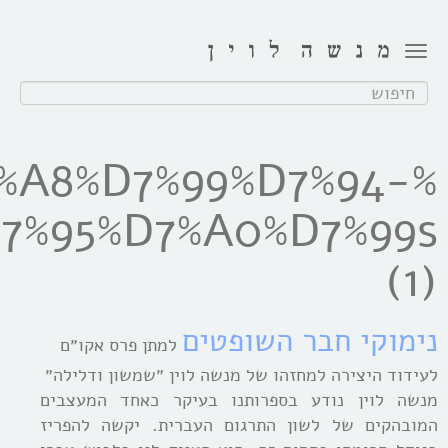
Toggle
navigation
חפש:
7%A8%D7%99%D7%94-
7%95%D7%A0%D7%99s
(1)
נימוקי חבר השופטים
למתן פרס אקו״ם
לעידוד היצירה למחזהו של מנשה לוין ״שמשון ודלילה״
מנשה לוין נודע בספרותנו בעיקר כאחד המעצבים
המובהקים של לשון התרגום העברית. יקשה להפריז