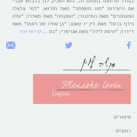
בגודל תרומתו בתחום זה. הוא העניק לנו בלבוש עברי
את היצירות ״חוג משפחה״ מאת מוֹרוּא; ״למי צלצלו
הפעמונים״ מאת המינגווי; ״התקווה״ מאת מאלרוֹ; ״עלה
נידף ברוח״ מאת לין יוּ טאנג; ״בן אחיו של ראמוֹ״ מאת
דידרוֹ; ״טיסת לילה״ מאת אגזיפרי; ״בת …
קיראו עוד
English
סיפורים
רומנים