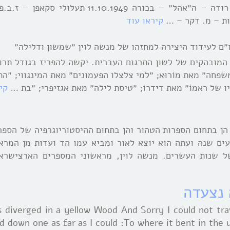
בכורה 20.10.1945 בית-ספר חדש – פרדינאנד רודה – ה״אהל״ – בכורה .10.1949
קיראו עוד
״ם לעידוד היצירה למחזהו של מנשה לוין ״שמשון ודלילה״
המובהקים של לשון התרגום העברית. יקשה להפריז בגודל תרו
שפחה״ מאת מוֹרוּא; ״למי צלצלו הפעמונים״ מאת המינגווי; ״ה
חיו של ראמוֹ״ מאת דידרוֹ; ״טיסת לילה״ מאת אגזיפרי; ״בת …
קי
ב הן בתחום הספרות הטהור והן בתחום ההיסטוריוגרפיה של הספ
ים שנה ועתה הוא יוצא לאור ומביא עמו הד ועדות מן המראו
ל שנות העשרים. מנשה לוין, מראשוני המספרים הארצישראל
 נצעדה
s diverged in a yellow Wood And Sorry I could not tra
d down one as far as I could :To where it bent in the