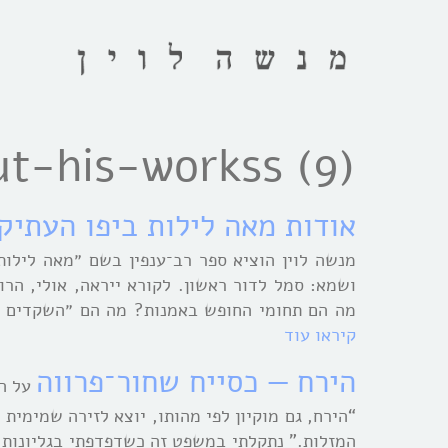
t-his-workss (9)
אודות מאה לילות ביפו העתיק
ושמא: סמל לדור ראשון. לקורא ייראה, אולי, הרו
מה הם תחומי החופש באמנות? מה הם ״השקדים ו
קיראו עוד
הירח — כסייח שחור־פרווה
על ה
“הירח, גם מוקיון לפי מהותו, יוצא לזירה שמימית 
המזלות.” נתקלתי במשפט זה כשדפדפתי בגליונות ש