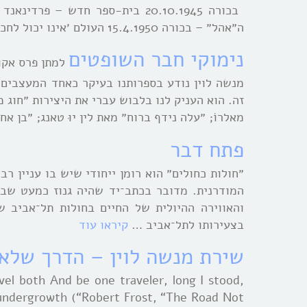
ה״אהל״ – בכורה 15.4.1950 העולם ׳אינו יכול לחכות – מ. דקר – …
נימוקי חבר השופטים
למתן פרס אקו
מנשה לוין נודע בספרותנו בעיקר כאחד המעצבים 
זה. הוא העניק לנו בלבוש עברי את היצירות ״חוג מ
מאלרוֹ; ״עלה נידף ברוח״ מאת לין יוּ טאנג; ״בן א
פתח דבר
״חולות כחולים״ הוא רומן ייחודי שיש בו עניין ר
המודרנית. מדובר בכתב־יד שהיה גנוז כמעט שבע
והאווירה ההיולית של החיים בחולות תל־אביב ש
בצעירותו לתל־אביב …
קיראו עוד
שירת מנשה לוין – הדרך שלא
vel both And be one traveler, long I stood
 undergrowth (“Robert Frost, “The Road Not