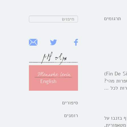
תרגומים
חפש:
מנשה לוין הוציא ספר רב־ענפין בשם ״מאה לילות ביפו העתיקה״, שהוא בבחינת זכרון לדור אחרון (מעין: Fin De Siecie)
פרות מהי?
English
רות לכל …
סיפורים
רומנים
ף בזנבו על
מטאפורית,