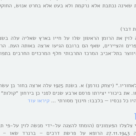
ות שאינה נכתבת אלא נרקמת ולא בעט אלא בחרט אנוש, החוק
ת דבר)
ופרים והציירים, שאף הם ברובם הגיעו ארצה באותה העת. הר
וצר בתל־אביב המרכז התרבותי חלף המרכזים החרבים בתפוצ
״מ. לוין רואה את העולם כהלך בעת סופה, ונרתע לאחוריו.״ (יצחק נורמן) א. בשנת 5
. את ביכורי יצירתו פרסם ארבע שנים לפני כן בירחון ״קולות״
יו כל נכסיו — בלבבו: חינוך מסורתי …
קיראו עוד
 צלצלו הפעמונים (הומחז להצגה על-ידי מנשה לוין על-פי תר
הנ״ל) – ארנסט המינגווי – ה״אהל״ – בכורה 27.11.1943 הרופא על פרשת דרכים – ברנ