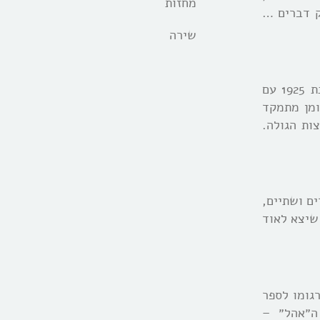
מחזות
ק דברים …
שירה
א. כמעט שבעים שנה חלפו מיום שהשלים מנשה לוין את הרומן הראשון שלו על חייו בארץ שאליה עלה בשנת 1925 עם
ומן מתמקד
ות הגולה.
192 עלה ארצה בחור בן עשרים ושתיים,
 שיצא לאוד
גומו לספר
רד שאו – ה״אהל״ –