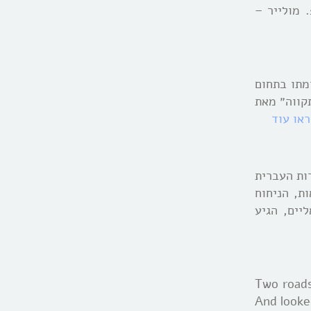
11 תעלולי סקאפן – ז.ב.פ. מולייר –
מתו בתחום
תקווה״ מאת
ראו עוד
רות העברית
ת, הניחוח
יים, הגיע
,Two road
And looke