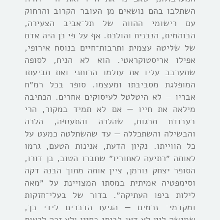
השתלבו בהם נושאים מן העובר הקרוב והרחוק
עם רישומי ההווה של תל־אביב הצעירה,
הבוהמית, הנבנית והולכת. אף על פי כן היה אדם
של שליטה עצמית ותרבות־חיים בנוסח אירופי,
אפילו אריסטוקראטי. הוא לא הניח, לסופה
שתערבב עליו את עולמו הרוחני ואת תביעתו
המופלגת מסביבתו ומעצמו. סופר בכל רמ״ח
אבריו — לא היטלטל לעיסוקים אחרים. הכתיבה
מילאה את חייו — אם לא תמיד במקור, הרי
בעבודת תרגום, שהלכה והתענפה, הלכה
והבשילה והשתכללה — עד שהשתלטה כמעט על
כל הווייתו. נקיון הדעת, אנינות הטעם, גרמו
לאותה ״רתיעה לאחוריו״ שחברו הטוב, בן דורו,
הסופר יצחק נורמן, ציין אותה מתוך
הבנה דקה
וסימפטיה אמיתית במסתו המצויינת על ״מאה
לילות ביפו העתיקה״. בדור של בעלי־חזקות
ומקדמי־ זרמים — הגיעו הדברים לידי כך,
שמנשה לוין לא דאג לביתו בחייו ולא זכה לראות