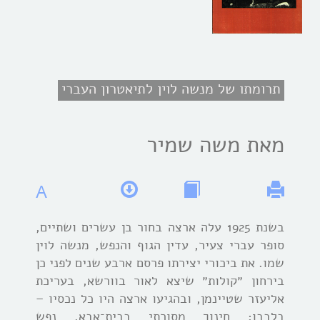
תרומתו של מנשה לוין לתיאטרון העברי
מאת משה שמיר
A
בשנת 1925 עלה ארצה בחור בן עשרים ושתיים,
סופר עברי צעיר, עדין הגוף והנפש, מנשה לוין
שמו. את ביכורי יצירתו פרסם ארבע שנים לפני כן
בירחון ״קולות״ שיצא לאור בוורשא, בעריכת
אליעזר שטיינמן, ובהגיעו ארצה היו כל נכסיו –
בלבבו: חינוך מסורתי בבית־אבא, נפש