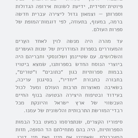
פיוטית־חסידית, ידיעת לשונות אירופה הגדולות
וספרותן — וצמאון גדול ליצירה עברית חדשה
ברמה, במעוף, בתעוזה, לפי דוגמות־המופת של
ספרות העולם.
עד מהרה היה מנשה לוין לאחד העֵרים
והמעוררים בספרות המודרנית של שנות העשרים
והשלושים. עם שטיינמן ושלונסקי וחבריהם היה
ביוצרי הנוסח החדש בספרותנו, שמצא ביטויו
בבמות ספרותיות כגון ״כתובים״ ו״טורים״,
בחבורה כחבורת ״יחדיו״, בסיגנון עריכה,
בשאיבה מאוצרות תרבות העולם ומעל לכול
בעידוד ובטיפוח היצירה הנטועה בנוף החיים
העכשווי של ארץ ישראל והיונקת מכל
רבדי־המורשת התרבותית והלשונית של עמנו.
סיפוריו הקצרים, שנתפרסמו כמעט בכל הבמות
הספרותיות, היה בהם מתחילתם הד הסופה, חזות
המערבולת, שאפיינו את חייו ואת חיי דורו.