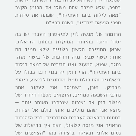
בספר, אלא יצירה אחת משלו את הרומן הקצר
״מאה לילות ביפו העתיקה״, שפתח את סידרת
ספרי הוצאת ״יחדיו״, בשנת תרצ״ח.
תרומתו של מנשה לוין לתיאטרון העברי יש בה
יסוד חיוני בהיותה ממוקדת בתחום הדיאלוג,
שכאן מחוייבת הלשון בשניים שלא תמיד הם
אחד: שטף טבעי מזה וחריפות של ביטוי מזה.
נסגר, אפוא, המעגל ואנו חוזרים אל ״מאה לילות
ביפו העתיקה״. הרי רומן זה בנוי רובו־ככולו על
דיאלוגים והם כולם ממש מתחננים לביצוע בימתי
מבריק. ואכן, כשמנסה אני לעקוב אחר
נתיבי־השפעה סמויים, היוצאים מספרו היחיד של
מנשה לוין אל יצירות שנכתבו מאוחר יותר —
מוצא אני שהם מוליכים אותי כולם אל יצירות
בתחום הדראמה העברית המודרנית. בכל הזהירות
הראויה אני מנסה לשאול, האם אין בדיאלוג של
נסים אלוני ובעיקר ביצירה כמו ״הצוענים של