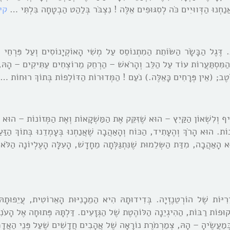
ַחְנוּ הַדְּווּיִים כֹּה לְסִגּוּפִים אֵלֶּה ! נִצְבֹּר בְּלַהַט הַבְטָחָה בִּלְתִּי …
קי
ת. דֶּגֶל הַבָּשָֹר הַשּׂוֹתֵת הַמִתְנוֹסֵס עַל מְשִׁי הָאוֹקְיָנוֹסִים וְעַל פִּרְחֵי 
ּה הַמִּסְתַּעֲרוֹת עוֹד עַל הַלֵּב וְהָרֹאשׁ – הַרְחֵק מֵרוֹצְחִים עַתִּיקִים – הָהּ, ד
ֹּטֶב; (אֵין פְּרָחִים כָּאֵלֶּה.) נֹעַם ! הַמְּדוּרוֹת הַדּוֹלְפוֹת בְּתוֹךְ רוּחוֹת …
יף וְלִשְׁאוֹן הַקַּיִץ – הוּא שֶׁזִּקֵּק אֶת הַמַּשְׁקָאוֹת וְאֶת הַמְּזוֹנוֹת – הוּא ש
ֹת. הוּא הָרֹךְ וְהֶעָתִיד, הַכּוֹח וְהָאַהֲבָה שֶׁאֲנַחְנוּ בְּעָמְדֵנוּ בְּתוֹךְ הַזַּעַם
 הָאַהֲבָה, מִדַּת הַשְּלֵמוּת שֶׁנִּתְגַּלְּתָה מֵחָדָשׁ, הָעִלָּה הָעֶלְיוֹנָה הַלֹּ
ָרִיּוֹת שֶׁל הוֹרְטֵנֶזְיָה. בְּדִידוּתָהּ הִיא הַמֵכָנִיּוּת הָאֵרוֹטִית, עֲיֵפוּתָהּ,
וּפוֹת רַבּוֹת, הַהִיגְיֵנָה הַלּוֹהֶטֶת שֶׁל הַגְּזָעִים. דַּלְתָּהּ פְּתוּחָה אֶל הָעֹ
וֹ בְּמַעֲשֶֹיהָ – הָהּ, צְמַרְמֹרֶת נוֹרָאָה שֶׁל אֲהָבִים חֲדָשִׁים שֶׁעַל פְּנֵי הַאֲד