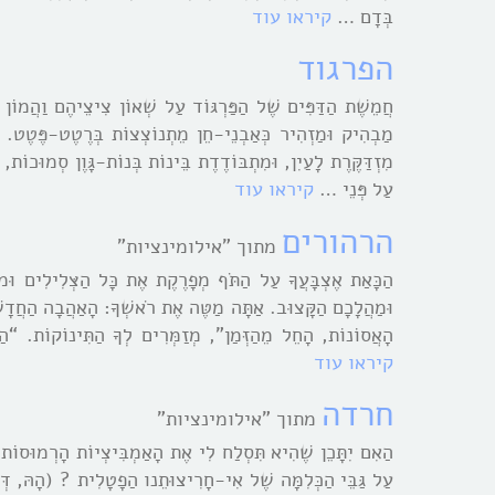
בְּדָם …
קיראו עוד
הפרגוד
חֲמֵשֶׁת הַדַּפִּים שֶׁל הַפַּרְגּוֹד עַל שְׁאוֹן צִיצֵיהֶם וַהֲמוֹן צִ
מַבְהִיק וּמַזְהִיר כְּאַבְנֵי-חֵן מֵתְנוֹצְצוֹת בְּרֶטֶט-פֶּטֶט. כָּ
מִזְדַּקֶּרֶת לָעַיִן, וּמִתְבּוֹדֶדֶת בֵּינוֹת בְּנוֹת-גָּוֶן סְמוּכוֹת,
עַל פְּנֵי …
קיראו עוד
הרהורים
מתוך "אילומינציות"
הַכָּאַת אֶצְבָּעֲךָ עַל הַתֹּף מְפָרֶקֶת אֶת כָּל הַצְּלִילִים וּמ
וּמַהֲלָכָם הַקָּצוּב. אַתָּה מַטֶּה אֶת רֹאשְׁךָ: הָאַהֲבָה הַחֲדָש
הָאֲסוֹנוֹת, הָחֵל מֵהַזְּמַן”, מְזַמְּרִים לְךָ הַתִּינוֹקוֹת. “ה
קיראו עוד
חרדה
מתוך "אילומינציות"
הַאִם יִתָּכֵן שֶׁהִיא תִּסְלַח לִי אֶת הָאַמְבִּיצְיוֹת הָרְמוּסוֹת ב
עַל גַּבֵּי הַכְּלִמָּה שֶׁל אִי-חָרִיצוּתֵנו הַפָטָלִית ? (הָהּ, דְּ