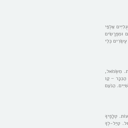
לִיִּים אַלְפֵי
ם וּמִפְרָשִֹים
עֶשְֹרִים כְּלֵי
ֶת. מִשְֹּמֹאל,
 הַכִּכָּר – קַו
ִׁיִּים. הַנֹעַם
ְעוֹת. טְלָפֶיךָ
ּל. טַיֵּל-לְךָ