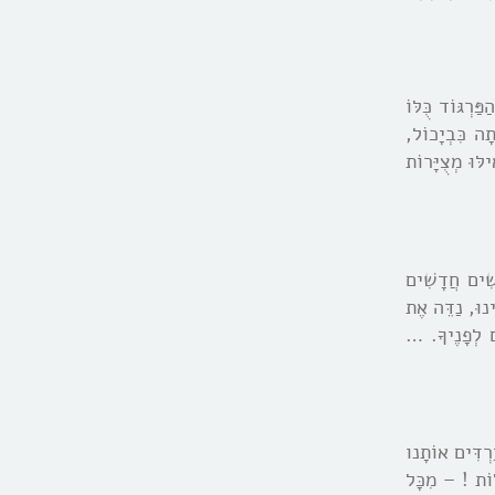
ּרְגּוֹד כֻּלּוֹ
ָה כִּבְיָכוֹל,
לּוּ מְצֻיָּרוֹת
שִׁים חֲדָשִׁים
נוּ, נַדֵּה אֶת
ים לְפָנֶיךָ. …
רְדִּים אוֹתָנו
ּוֹת ! – מִכָּל