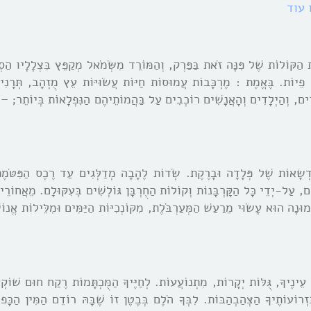
 עוד
ּוֹלוֹת שֶׁל פִּנָּה זֹאת בַּפַּרְק, וְהַמּוֹרֵד מִשְֹּמֹאל מְקַפֵּץ בִּצְלָלָיו הַסְגֻ
ל פֵיוֹת. בֶּאֱמֶת : מֶרְכָּבוֹת עֲמוּסוֹת חַיּוֹת עֲשֹוּיּוֹת עֵץ מֻזְהָב, תְּרָנִי
רִים, וְהַיְלָדִים וְהָאֲנָשִׁים רוֹכְבִים עַל בַּהֲמוֹתֵיהֶם הַנִּפְלָאוֹת בְּיוֹתֵר; – 
ִּדְשָאוֹת שֶׁל פְּלָדָה וּבָרֶקֶת. שְֹדוֹת לֶהָבָה מְדַלְּגִים עַד רֶכֶס הַפִּטֹּמ
, עַל-יְדֵי כָּל הַקָּרְבָּנוֹת וְקוֹלוֹת הַחֻרְבָּן גּוֹלְשִׁים בְּעִקּוּלָם. מֵאֲחוֹרֵי
ּנָה הוּא עָשֹוּי מֵרַעַשׁ הַמְּעַרְבֹּלֶת, מִקּוֹנְכִיּוֹת הַיַּמִּים וּמִלֵּילוֹת אֱנוֹש
, עֵינֶיךָ, גֻּלּוֹת יְקָרוֹת, מִתְנוֹעֲעוֹת. לְחַיֶּיךָ הַמֻּכְתָּמוֹת רֶקַח חוּם שׁוֹק
וֹעוֹתֶיךָ הַצְּהַבְהַבּוֹת. לִבְּךָ הֹלֶם בְּבֶטֶן זוֹ שֶׁבָּהּ רוֹדֵם הַמִּין הַכָּפו