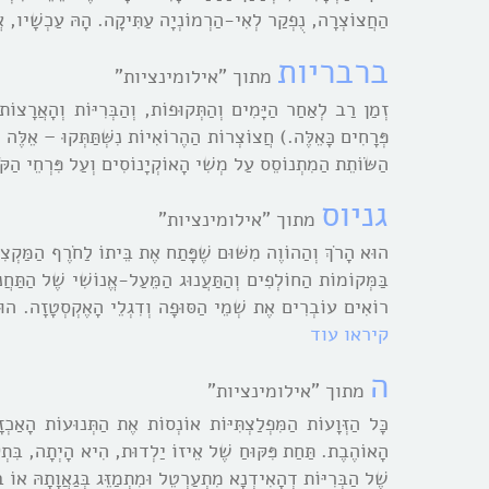
הַחֲצוֹצְרָה, נֻפְקַר לְאִי-הַרְמוֹנְיָה עַתִּיקָה. הָהּ עַכְשָׁיו, אֲנ
ברבריות
מתוך "אילומינציות"
זְמַן רַב לְאַחַר הַיָּמִים וְהַתְּקוּפוֹת, וְהַבְּרִיּוֹת וְהָאֲרָצוֹ
פְּרָחִים כָּאֵלֶּה.) חֲצוֹצְרוֹת הַהֶרוֹאִיוֹת נִשְּׁתַּתְּקוּ – אֵלֶ
הַשּׂוֹתֵת הַמִתְנוֹסֵס עַל מְשִׁי הָאוֹקְיָנוֹסִים וְעַל פִּרְחֵי הַק
גניוס
מתוך "אילומינציות"
הוּא הָרֹךְ וְהַהוֹוֶה מִשּׁוּם שֶׁפָּתַח אֶת בֵּיתוֹ לַחֹרֶף הַמַּקְצִ
בַּמְּקוֹמוֹת הַחוֹלְפִים וְהַתַּעֲנוּג הַמֵּעַל-אֱנוֹשִׁי שֶׁל הַתַּחֲנו
רוֹאִים עוֹבְרִים אֶת שְׁמֵי הַסּוּפָה וְדִגְלֵי הָאֶקְסְטָזָה. הוּא
קיראו עוד
ה
מתוך "אילומינציות"
כָּל הַזְּוָעוֹת הַמִּפְלַצְתִּיּוֹת אוֹנְסוֹת אֶת הַתְּנוּעוֹת הָאַכְז
הָאוֹהֶבֶת. תַּחַת פִּקּוּחַ שֶׁל אֵיזוֹ יַלְדוּת, הִיא הָיְתָה, בִּתְק
שֶׁל הַבְּרִיּוֹת דְהָאִידְנָא מִתְעַרְטֵל וּמִתְמַזֵּג בְּגַאֲוָתָהּ א