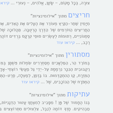
צוּרָה, בְּכָל מָקוֹם, – שָֹטָן, אֱלֹהִים, – נְעוּרֵי …
קיראו
חריצים
מתוך "אילומינציות"
מִיָּמִין שַׁחַר-הַקַּיִץ מְעוֹרֵר אֶת הֶעָלִים אֶת הָאֵדִים, אֶת הַק
הַחֲרִיצִים הַזּוֹרְמִים שֶׁל הַדֶּרֶךְ הָרְטֻבָּה. תַּהֲלוּכָה שֶׁ
סַסְגּוֹנִיִּים, רְתוּמוֹת לְעֶשְֹרִים סוּסֵי קִרְקָס בְּרֻדִּים דּוֹהֲ
רֶכֶב, …
קיראו עוד
מסתורין
מתוך "אילומינציות"
בְּמוֹרַד הַר, הַמַּלְאָכִים מְסַחְרְרִים שִֹמְלוֹת פִּשְׁתָּן בְּמ
רַקְבּוּבִית הַכִּכָּר נִרְמֶסֶת עַל-יְדֵי גַּל מַעֲשֵֹי רוֹצְחֵי-אָדָם
הַמִּזְרָח, קַו הַהִתְקַדְּמוּת. בּוֹ בַּזְמַן, לְמַעְלָה, סֶרֶט-הַתְּמו
הַמְפֹרָח שֶׁל הַכּוֹכָבִים, שֶׁל …
קיראו עוד
עתיקות
מתוך "אילומינציות"
בְּנוֹ הֶחָמוּד שֶׁל פָּן ! מִסָּבִיב לְמִצְחֲךָ עֲטוּר הַדְּגָנִיּוֹת
מַבְהִיקִים. חָזְךָ דּוֹמֶה לְנֵבֶל, צִלְצוּלִים מִתְרוֹצְצִים בִּזְר