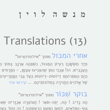
Translations (13)
אחרי המבול
מתוך "אילומינציות"
מִיָּד מִשֶּׁשָּׁכַךְ רַעְיוֹן הַמַּבּוּל, נִשְׁתַּהָה אַרְנָב בְּתוֹךְ הַת
הָעַכָּבִישׁ. הוֹ! אַבְנֵי הַחֵן שֶׁהִצְנִיעוּ עַצְמָן, – הַפְּרָחִים שֶׁ
הַיָּם הַמִּתְרוֹמֵם דְּיוֹטוֹת-דְּיוֹטוֹת כְּעַל גַּבֵּי הַתֲּחֲרִיטִי
שֶׁל אֱלֹהִים הֶחֱוִירָה בְּחַלּוֹנוֹתֵיהֶם. …
קיראו עוד
בוקר שִׁכּוֹר
מתוך "אילומינציות"
הָהּ נָדִיב ! הָהּ, יְפֵה-תֹּאַר ! חֲצוֹצְרָה אַכְזָרִית שֶאֵינָ
גּוּף-הַפְּלָאִים, לְמַעַן הַפַּעַם הָרִאשׁוֹנָה ! זֶה הֵחֵל בִּצְחוֹק