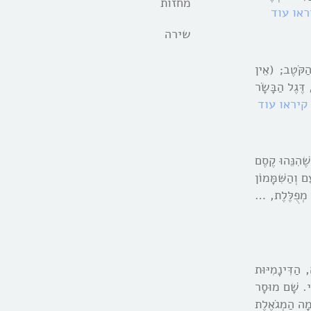
מחזות
ראו עוד
שירה
הַקֹּטֶב; (אֵין
ֶּגֶל הַבָּשָֹר
קיראו עוד
ֶׁהִנֵּהוּ קֶסֶם
 וְהַשִּׁמָּמוֹן
א מְפֻלֶּלֶת, …
 הַדִּינָמִיּוּת
נִי. שָׁם מוּסָר
ָמָה הַמְגֹאֶלֶת