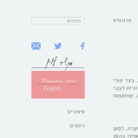
תרגומים
חפש:
ָן, בְּעַד קוּרֵי
וּגִיוֹת לְעֵבֶר
English
, שֶׁחוֹתַמְתּוֹ
סיפורים
רומנים
עֶרֶת, לְמַעַן
יּלּו בְּהֶשֹּג