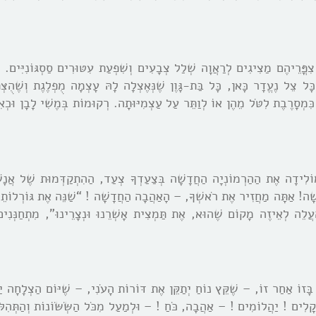
פֳּרֵיהֶם מַצִיגִים לְרַאֲוָה שְׁלַל צְבָעִים וְשִׁפְעַת עִטּוּרִים סַסְגּוֹנִיִּים. הַפַ
ל צֵל נֶעֱדָר כָּאן, כָּל בַּת-גָּוֶן שֶׁנְּאֶצְלָה לָהּ עָצְמָה מֻפְלֶגֶת וְשֶׁהֻצְּת
 כִּמְסָרֶבֶת לִטֹּל מֵהֶן אוֹ לְוַתֵּר עַל עַצְמִיּוּתָה. רְקוּמוֹת בְּמֶשִׁי לָבָן וּכְאִי
וֹלִידָה אֶת הַהַרְמוֹנְיָה הַחֲדָשָׁה בְּצַעַדְךָ צְעַד, הַהִתְקַדְּמוּת שֶׁל אֲנָ
ָׁה! אַתָּה מַחֲזִיר אֶת רֹאשְׁךָ, – הָאַהֲבָה הַחֲדָשָׁה ! “שַׁנֵּה אֶת גּוֹרְלוֹתֵי
ַעֲלֵה לְאֵיזֶה מָקוֹם שֶׁהוּא, אֶת תַּמְצִית אָשְׁרֵנוּ וּנְצָרֵינוּ”, מִתְחַנְּנִ
ָּזוֹ אַחַר זוֹ, – שֶׁקֵּץ נוֹחַ יְתַקֵּן אֶת דּוֹרוֹת הָעֹנִי, – שֶׁיּוֹם הַצְלָחָה יַ
קָלִים ! יַהֲלוֹמִים ! – אַהֲבָה, כֹּחַ ! – וּלְמַעַל מִכֹּל הַשְֹּשֹּוֹנוֹת וְהַתְּהִל