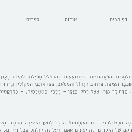
דף הבית
אודות
ספרים
ִּלְתָּנִים וְהַפַּעֲמוֹנִיּוֹת הַמִּתְנוֹעֲעוֹת, וְהִתְפַּלֵּל תְּפִיָּלתוֹ לַקֶּשֶׁת בְּעָנ
כְּבָר הֵצִיצוּ. בָּרְחוֹב הַגָּדוֹל וְהַמְסֹאָב, צָצוּ דּוּכְנֵי הַמָּקוֹלִין וְגָרְרוּ דּ
ם. הַדָּם זָב נִגָּר. אֵצֶל כְּחֹל-הַזָּקָן – בְּבָתֵּי-הַמִּטְבָּחַיִם, – בַּקִּרְקָסִים
הּ מַכְשִׁילַתְנִי ! סַד הַקְּסָמִים! הֵידָד לְמַעַן הַיְצִירָה הַבִּלְתִּי מְשׁ
םָ שֶׁל הַיְלָדִים, זֶה יִסְתַּיֵּם אִתָּם. רַעַל זֶה יְחַלְחֵל בְּכָל וְרִידֵנוּ, אֲפִ