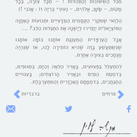
מִכֹּל הַשְֹּשֹּוֹנוֹת וְהַתְּהִלּוֹת ! – מִכָּל צוּרָה, בְּכָל
מָקוֹם, – שָֹטָן, אֱלֹהִים, – נְעוּרֵי בְּרִיָּה זוֹ : אָנֹכִי !)
הַלְוַאי שֶׁמִּקְרֵי הַקְּסָמִים הַמַּדָּעִיִּים וּתְנוּעוֹת הָאַחֲוָה
הַסּוֹצְיָאלִית יַחֲזִירוּ לְיָשְׁנָהּ אֶת הִתְגַּלּוּת הַלֵּב? ….
אֲבָל הָעַרְפָּדִית הַמְעַנֶּגֶת אוֹתָנוּ כּוֹפָה אוֹתָנוּ
שֶׁנִּשְׁתַּעֲשֵׁעַ בָּזֶה שֶׁהִיא הוֹתִירָה לָנוּ, אוֹ שֶׁנִּהְיֶה
מְגֻחָכִים בְּצוּרָה אַחֶרֶת.
לְהִתְעַלֵּל בַּפְּצוּעִים, בָּאֲוִיר הַלֵּאֶה וְהַיָּם; בְּסִגּוּפִים,
בְּדִמְמַת הַמַּיִם וּבַאֲוִיר הָרוֹצְחִים; בָּעִנּוּיִּים
הַמְגַחֲכִים, בְּדִמְמָתָם הָאַכְזָרִית וְהַמִּתְעַרְבֶּלֶת.
פרחים
ברבריות