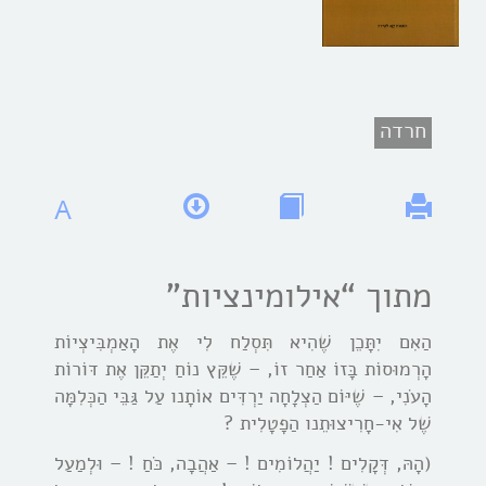
חרדה
A
מתוך “אילומינציות”
הַאִם יִתָּכֵן שֶׁהִיא תִּסְלַח לִי אֶת הָאַמְבִּיצְיוֹת
הָרְמוּסוֹת בָּזוֹ אַחַר זוֹ, – שֶׁקֵּץ נוֹחַ יְתַקֵּן אֶת דּוֹרוֹת
הָעֹנִי, – שֶׁיּוֹם הַצְלָחָה יַרְדִּים אוֹתָנו עַל גַּבֵּי הַכְּלִמָּה
שֶׁל אִי-חָרִיצוּתֵנו הַפָטָלִית ?
(הָהּ, דְּקָלִים ! יַהֲלוֹמִים ! – אַהֲבָה, כֹּחַ ! – וּלְמַעַל