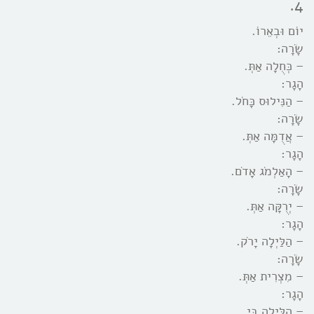
4.
יוֹם וּבְאֵרוֹ.
שָֹרָה:
– כְּחֻלָה אַתְּ.
הָגָר:
– הַנִּילוּס כָּחֹל.
שָֹרָה:
– אֲדֻמָּה אַתְּ.
הָגָר:
– הָאַלְמֹג אָדֹם.
שָֹרָה:
– יְרֻקָּה אַתְּ.
הָגָר:
– הַלַּיְלָה יָרֹק.
שָֹרָה:
– מִצְרִית אַתְּ.
הָגָר:
– הַלַּיְלָה בִּי.