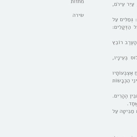
מחזות
, עַיִר עֵירֹם,
שירה
 גְּמַלִּים עַל
ל הַדְּקָלִים:
ְהָעֶרֶב רוֹבֵץ
ּס בְּעֵינָיו,
 אֶצְבְּעוֹתָיו
ֵי הַכְּבָשוֹת
בֵּין הֶהָרִים.
אֶחָד.
א מַבִּיטָה עַל