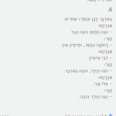
6.
הַמִּדְבָּר לָבָן וּגְמַלָּיו שְׁחֹרִים.
אַבְרָהָם:
– הִנֵּה הַלֶּחֶם והִנֵּה הַכַּד.
הָגָר:
– רֱחוֹקָה הַבְּאֵר, וּמֵימֶיהָ אַיִן.
אַבְרָהָם:
– לִבִּי מֵימֶיהָ.
הָגָר:
– הִנֵּה הַיֶּלֶד, והִנֵּה הַמִּדְבָּר.
אַבְרָהָם:
– צִלּוֹ אֲנִי.
הָגָר:
– הִנֵּה הַיֶּלֶד בּוֹכֶה.