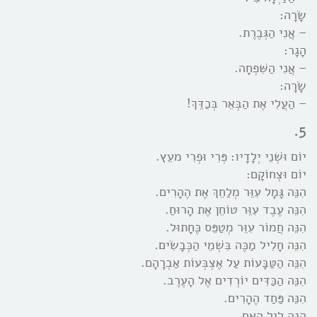
שָֹרָה:
– אֲנִי הַגְּבֶרֶת.
הָגָר:
– אֲנִי הַשִּׁפְחָה.
שָֹרָה:
– הַעֲלִי אֶת הַבְּאֵר בְּכַדֵּךְ!
5.
יוֹם וּשְׁנֵי יְלָדָיו: פְּרִי וּפְרִי מעֵץ.
יוֹם וּצְחוֹקָם:
הִנֵּה גָּמָל עִוֵּר מְלַחֵךְ אֶת הֶהָרִים.
הִנֵּה עֶבֶד עִוֵּר טוֹחֵן אֶת הָרוּחַ.
הִנֵּה חֲמוֹר עִוֵּר מְטַפֵּס כֶּחָתוּל.
הִנֵּה חָלִיל מַכֶּה בִּשְׁמֵי הַכְּבָשִֹים.
הִנֵּה הַטַּבָּעוֹת עַל אֶצְבְּעוֹת אַבְרָהָם.
הִנֵּה הַכַּדִּים יוֹרְדִים אֶל הָעֶרֶב.
הִנֵּה פַּחַד הֶהָרִים.
הִנֵּה לֵיל הָאֵם.