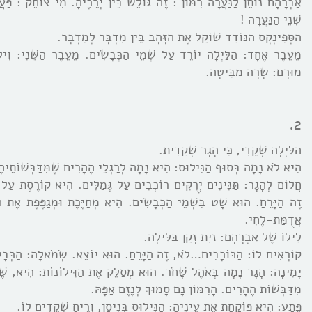
אַבְרָהָם נוֹתֵן לַנַּעֲרָה רִמּוֹן : זֶה גּוֹלֵשׁ בֵּין יְרֵכֶיהָ. מִי צוֹחֵק : פַּעֲ
שִׁנֵי הַנַּעֲרָה !
הַסְּפִינְקְס הַנּוֹדֵד שׁוֹקֵל אֶת הַזָּהָב בֵּין מִדְבָּר לְמִדְבָּר.
מֵעֵבֶר אֶחָד: הַלַּיְלָה יוֹרֵד עַל שְׁמֵי הַכְּבָשִֹים. מֵעֵבֶר הַשֵּׁנִי: וִי
מוּרָם: שָֹרָה מַבִּיטָה.
2.
הַלַּיְלָה שְׁקֵדִי, כִּי הָגָר שְׁקֵדִית.
הִיא לֹא נָמָה בְּסוּף הַנִּילוּס: הִיא נָמָה לְרַגְלֵי הֶהָרִים שֶׁמִּדַּבְּשׁוֹתֵיה
חֲלוֹם לְהָגָר: תַּנִּינִים יְרֻקִּים רוֹכְבִים עַל גְּמַלִּים. הִיא קוֹרֶסֶת עַל
זֶה הַיָּרֵחַ. הוּא שָׁט בִּשְׁמֵי הַכְּבָשִֹים. הִיא מְחַיֶּכֶת וּמְגַפֶּפֶת אֶת הָר
אֲדֻמַּת-לֶחִי.
לֵילוֹ שֶׁל אַבְרָהָם: זַיִת זָקֵן בַּלַּילָה.
קוֹרְאִים לוֹ: הַכּוֹכָבִים…לֹא, זֶה הַיָּרֵחַ. הוּא יוֹצֵא. שְֹמֹאלָה: הַכְּבָשֹ
יָמִינָה: הָגָר נָמָה בְּאֹהֶל שָׁחֹר. הוּא מְסַלֵּק אֶת הַוִּילוֹנוֹת: הִיא, שֶׁ
מִדַּבְּשׁוֹת הֶהָרִים. הָרִמּוֹן נָם סָמוּךְ לְנֶזֶם אַפָּהּ.
פֶּתַע: הִיא פּוֹקַחַת אֶת עֵינֶיהָ: הַנִּילוּס בְּנִיסָן, וְרֵיחַ שְׁקֵדִים לוֹ.