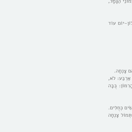
מוֹנֵי הַגָּמָל,
לוֹן-יוֹם עוֹד
ֶם צָנְחָה.
 אַרְבַּע: לֹא,
ִמּוֹן: בֻּבָּה
ִים כְּחֻלִּים.
תְּמוֹל צָנְחָה