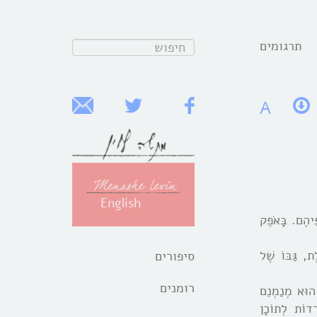
תרגומים
חפש:
A
English
פֵיהֶם. בָּאֹפֶק
ת, גַּבּוֹ שֶׁל
סיפורים
רומנים
 הוּא מְנַמְנֵם
רְדוֹת לְתוֹכָן