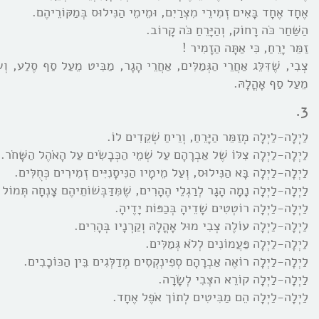
אֶחָד אֶחָד בָּאִים זְמִירֵי מִצְרַיִם, וּמֵימֵי הַנִּילוּס בְּמַקּוֹרֵיהֶם.
הַשַּׁחַר כֹּה רָחוֹק, וְהַיָּרֵחַ כֹּה קָרוֹב.
זַמֵּר יָרֵחַ, כִּי אַתָּה הַזָמִיר !
צְבִי, שֶׁדִּלֵּג אַחֲרֵי הַגְּמַלִּים, אַחֲרֵי הָגָר, מַבִּיט מֵעַל סַף סֶלַע, וְש
מֵעַל סַף אָהֳלָהּ.
3.
לַיְלָה-לַיְלָה מְזַמֵּר הַיָּרֵחַ, וְרֵיחַ שְׁקֵדִים לוֹ.
לַיְלָה-לַיְלָה צִלּוֹ שֶׁל אַבְרָהָם עַל שְׁמֵי הַכְּבָשִֹים עַל הָאֹהֶל הַשָּׁחֹר.
לַיְלָה-לַיְלָה בָּא הַנִּילוּס, וְעַל מֵימָיו הַנִּיסָנִיִּים זְמִירִים כְּחֻלִּים.
לַיְלָה-לַיְלָה נָמָה הָגָר לְרַגְלֵי הֶהָרִים, שֶׁמִּדַּבְּשׁוֹתֵיהֶם צָנְחָה תְּמוֹל
לַיְלָה-לַיְלָה רוֹטְטִים שָׁדֵיהָ בְּכַפּוֹת יָדֶיהָ.
לַיְלָה-לַיְלָה עוֹלֶה צְבִי מוּל אָהֳלָהּ וְקַרְנָיו בְּהָרִים.
לַיְלָה-לַיְלָה פַּעֲמוֹנִים לְלֹא גְּמַלִּים.
לַיְלָה-לַיְלָה רוֹאֶה אַבְרָהָם סְפִינְקְסִים מְדַלְּגִים בֵּין הַכּוֹכָבִים.
לַיְלָה-לַיְלָה קוֹרֵא הצְּבִי לְשָֹרָה.
לַיְלָה-לַיְלָה הֵם מַבִּיטִים לְתוֹך אֹפֶל אֶחָד.