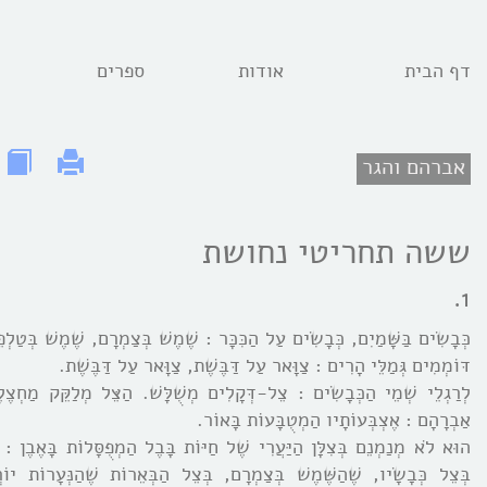
דף הבית
אודות
ספרים
אברהם והגר
ששה תחריטי נחושת
1.
כְּבָשִֹים בַּשָּׁמַיִם, כְּבָשִֹים עַל הַכִּכָּר : שֶׁמֶשׁ בְּצַמְרָם, שֶׁמֶשׁ בְּטַלְ
דּוֹמְמִים גְּמַלֵּי הָרִים : צַוָּאר עַל דַּבֶּשֶׁת, צַוָּאר עַל דַּבֶּשֶׁת.
לְרַגְלֵי שְׁמֵי הַכְּבָשִֹים : צֵל-דְּקָלִים מְשֻׁלָּשׁ. הַצֵּל מְלַקֵּק מַחְצֶלֶ
אַבְרָהָם : אֶצְבְּעוֹתָיו הַמְטֻבָּעוֹת בָּאוֹר.
הוּא לֹא מְנַמְנֵם בְּצִלָּן הַיַּעֲרִי שֶׁל חַיּוֹת בָּבֶל הַמְפֻסָּלוֹת בָּאֶבֶן :
בְּצֵל כְּבָשָֹיו, שֶׁהַשֶּׁמֶשׁ בְּצַמְרָם, בְּצֵל הַבְּאֵרוֹת שֶׁהַנְּעָרוֹת יוֹ