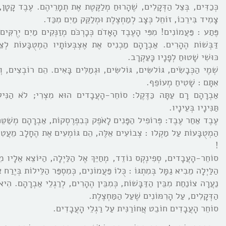
כְּכַדִּים, בְּצֵל הַדְּקָלִים, שֶׁהָרוּחַ מְלַקֶּטֶת אֶת תְמָרֵיהֶם. עֶבֶד קָטָן
צָמִיד בִּירֵכוֹ, זוֹחֵל כְּצָב לְמַחְצֶלֶת וּמְלַקֵּק מַיִם מִכַּד.
פֶּתַע : פַּעֲמוֹנִים! מִפִּי הָעֶבֶד הָאָדֹם כְּכָרְכֹּם מְזַנְּקִים מַיִם יְרֻקִּים:
דַּבְּשׁוֹת הֶהָרִים. אַבְרָהָם מַכְנִיס אֶת אֶצְבְּעוֹתָיו הַמְטֻבָּעוֹת לְצֵ
כּוּשִׁי שָׁטוּחַ לְפָנָיו כָּעַקְרָב.
שְׁמֶי הַכְּבָשִֹים, גּוֹלשִּים, גּוֹלשִּים, וּגְמַלִּים בָּאִים. הֵם רוֹבְצִים, ו
אִתָּם : שָׁטִיחַ מְעוֹפֵף.
אַבְרָהָם רָם עַתָּה כַּדֶּקֶל: סוֹחֵר-הָעֲבָדים הוּא מִצְרִי; לֹא הַנִּילו
תַּנִּינָיו בְּעֵינָיו.
עֶבֶד אַחַר עֶבֶד: פְּרוֹפִיל הַפָּנִים לָאֹפֶק כְּבִפְרֶסְקוֹת, אַבְרָהָם מְשַׁטֵּחַ
הַמְטֻבָּעוֹת עַל מַקְלו : צְבוֹעִים אֵלֶּה, הֵם גּוֹמְעִים אֶת הֶחָלָב מֵעֲטִינ
!
סוֹחֵר-הָעֲבָדים, סְפִינְקְס נוֹדֵד, מְחַיֵּךְ אֶל הַלַּיְלָה, הַיּוֹצֵא אֵלָיו מִ
הַלַּיְלָה מֵבִיא גַמָּל בְּמִתְגּוֹ : כֻּלוֹ פַּעֲמוֹנִים, כְּמִסְפַּר הַלֵּילוֹת בְּיֶרַח 
נַעֲרָה צוֹנַחַת מִבֵּין הַדַּבָּשׁוֹת, כְּמִבֵּין הֶהָרִים, לְרַגְלֵי אַבְרָהָם. הִי
הַדְּקָלִים, עַל הָרִמּוֹנִים שֶׁעַל הַמַּחְצֶלֶת.
סוֹחֵר הָעֲבָדִים חוֹבֵט אֲחוֹרַנִּית עַל רַגְלֵי הָעֲבָדִים.